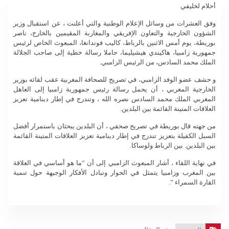
أحلام لخليفي
وفق العشرات من وسائل الإعلام الوطنية والتي أعلنت ، عن استقبال وزير
الشؤون الخارجية والتعاون الإفريقي والمغاربة المقيمين بالخارج، ناصر
بوريطة، يوم أمس الاثنين بالرباط، كاليب فوندانغا، المبعوث الخاص لرئيس
جمهورية زامبيا، هاكيندي هيشيليما، حاملا رسالة خطية إلى صاحب الجلالة
الملك محمد السادس، من الرئيس الزامبي.
و حشف عضو الوفد الزامبي، في تصريح للصحافة المغربية عقب لقائه بوزير
الخارجية المغربي ، أن يحمل رسالة رئيس جمهورية زامبيا إلى العاهل
المغربي الملك محمد السادس نصره الله ، وتندرج في إطار دينامية تعزيز
العلاقات المتينة القائمة بين البلدين.
من جهته قال بوريطة في تصريح صحفي ، أن البلدين يبحثان باستمرار أفضل
السبل الكفيلة بتعزيز تندرج في إطار دينامية تعزيز العلاقات المتينة القائمة
بين البلدين. بين الرباط ولوساكا.
في نهاية اللقاء ، أشار المبعوث الزامبي إلى أن “ما هو أساسي في العلاقة
بين المغرب وزامبيا يتمثل في الحوار وتبادل الأفكار الوجيهة حول تنمية
القارة السمراء ”.