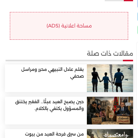
مساحة اعلانية (ADS)
مقالات ذات صلة
بقلم عادل النبيهي محرر ومراسل
صحفي
حين يصبح العيد عبئًا… الفقير يختنق
والمسؤول يكتفي بالكلام.
من سرق فرحة العيد من بيوت