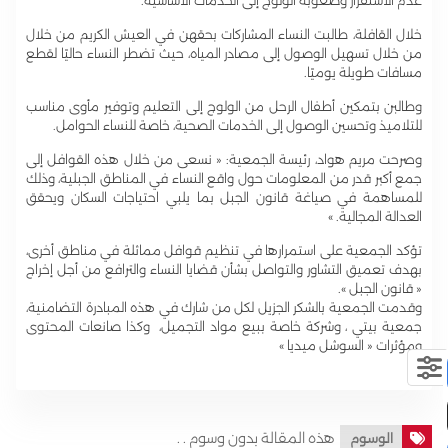
عدم الاستقرار وصعوبة الولوج إلى الخدمات الأساسية.
خلال القافلة، طالبت النساء المشاركات بحقهن في العيش الكريم من خلال
من خلال تسهيل الوصول إلى مصادر المياه، حيث تضطر النساء حاليًا لقطع
مسافات طويلة يوميًا.
وطالبن بتمكين أطفال الرحل من الولوج إلى التعليم وتوفير مأوى مناسب
للتلاميذ وتحسين الوصول إلى الخدمات الصحية، خاصة للنساء الحوامل.
وصرحت مريم هواد، رئيسة الجمعية: « نسعى من خلال هذه القوافل إلى
جمع أكبر قدر من المعلومات حول واقع النساء في المناطق الجبلية، وذلك
للمساهمة في صياغة قانون الجبل بما يلبي احتياجات السكان ويحقق
العدالة المجالية. »
تؤكد الجمعية على استمرارها في تنظيم قوافل مماثلة في مناطق أخرى،
بهدف تعميق التشاور والتواصل بشأن قضايا النساء والترافع من أجل إخراج
« قانون الجبل ».
وقدمت الجمعية بالشكر الجزيل لكل من شارك في هذه المبادرة التضامنية،
جمعية بيتي ، وشركة خاصة ببيع مواد التجميل، وكذا صانعات المحتوى
ومؤثرات « السوشل ميديا »
هذه المقالة بدون وسوم . .
الوسوم