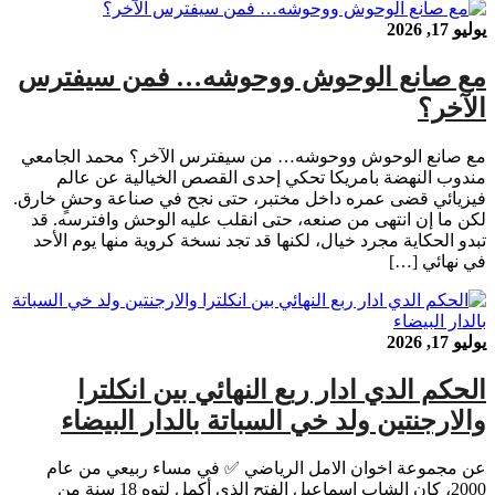
يوليو 17, 2026
مع صانع الوحوش ووحوشه… فمن سيفترس
الآخر؟
مع صانع الوحوش ووحوشه… من سيفترس الآخر؟ محمد الجامعي
مندوب النهضة بامريكا تحكي إحدى القصص الخيالية عن عالم
فيزيائي قضى عمره داخل مختبر، حتى نجح في صناعة وحشٍ خارق.
لكن ما إن انتهى من صنعه، حتى انقلب عليه الوحش وافترسه. قد
تبدو الحكاية مجرد خيال، لكنها قد تجد نسخة كروية منها يوم الأحد
في نهائي […]
يوليو 17, 2026
الحكم الدي ادار ربع النهائي بين انكلترا
والارجنتين ولد خي السباتة بالدار البيضاء
عن مجموعة اخوان الامل الرياضي ✅ في مساء ربيعي من عام
2000، كان الشاب إسماعيل الفتح الذي أكمل لتوه 18 سنة من