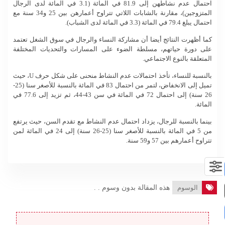
احتمال عدم نشاطهن إلى 81.9 في المائة (3.1 في المائة لدى الرجال
المتزوجين)، مقارنة بالشابات اللاتي تتراوح أعمارهن بين 25 و34 سنة مع
احتمال يبلغ 79.4 في المائة (3.3 في المائة لدى الشباب).
كما أظهرت النتائج أيضا أن مشاركة النساء والرجال في سوق الشغل تعتمد
على دورة حياتهم، مسلطة الضوء على المسارات والتحديات المختلفة
المتعلقة بالنوع الاجتماعي.
بالنسبة للنساء، تأخذ احتمالات عدم النشاط منحنى على شكل حرف U، حيث
تميل إلى الانخفاض، لتمر من احتمال 83 في المائة بالنسبة للأصغر سنا (25-
26 سنة) إلى احتمال 72 في المائة في سن 43-44، ثم تزيد إلى 77.6 في
المائة.
بينما بالنسبة للرجال، يزداد احتمال عدم النشاط مع تقدم السن، حيث يرتفع
من 5 في المائة بالنسبة للأصغر سنا (25-26 سنة) إلى 24 في المائة لمن
تتراوح أعمارهم بين 57 و59 سنة.
الوسوم
هذه المقالة بدون وسوم . .