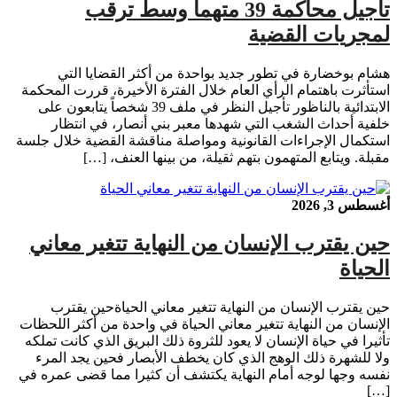
تأجيل محاكمة 39 متهماً وسط ترقب
لمجريات القضية
هشام بوخضارة في تطور جديد بواحدة من أكثر القضايا التي
استأثرت باهتمام الرأي العام خلال الفترة الأخيرة، قررت المحكمة
الابتدائية بالناظور تأجيل النظر في ملف 39 شخصاً يتابعون على
خلفية أحداث الشغب التي شهدها معبر بني أنصار، في انتظار
استكمال الإجراءات القانونية ومواصلة مناقشة القضية خلال جلسة
مقبلة. ويتابع المتهمون بتهم ثقيلة، من بينها العنف، […]
أغسطس 3, 2026
حين يقترب الإنسان من النهاية تتغير معاني
الحياة
حين يقترب الإنسان من النهاية تتغير معاني الحياةحين يقترب
الإنسان من النهاية تتغير معاني الحياة في واحدة من أكثر اللحظات
تأثيرا في حياة الإنسان لا يعود للثروة ذلك البريق الذي كانت تملكه
ولا للشهرة ذلك الوهج الذي كان يخطف الأبصار فحين يجد المرء
نفسه وجها لوجه أمام النهاية يكتشف أن كثيرا مما قضى عمره في
[…]