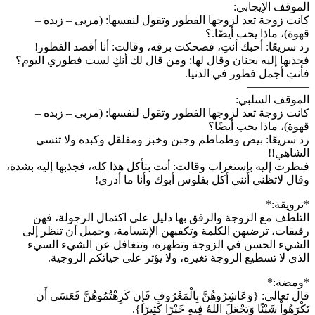
الموقف الإيجابي:
كانت زوجة تعد لزوجها الفطور وتقول لنفسها: (مربى – زبده –
قهوة)، ماذا يحب أيضًا.؟
رد سريعًا: أحبك أنتِ، فضحكت برقه، وقالت: أنا أقصد الفطور!
فجذبها إليه بحنان وقال لها: ومن قال لك أنكِ لست فطوري اليوم؟
فأنتِ أجمل فطور في الدنيا.
—————–
الموقف السلبي:
كانت زوجة تعد لزوجها الفطور وتقول لنفسها: (مربى – زبده –
قهوة)، ماذا يحب أيضًا؟
رد سريعًا: بيض وطماطم وجبن وخبز ومقلقل وكبده ولا تنسي
الشاهي!!
فنظرت إليه بإستغراب وقالت: أنت بتأكل هذا كله، فجذبها إليه بشدة،
وقال لاتظني أنني أكل بفلوس أبوك وأنا ما أدري!
*ترويقة:*
التلطف مع الزوجة والرفق بها دليل على اكتمال الرجولة، فهن
رقيقات، ترضيهن الكلمة وتكفيهن الإبتسامة، وجميل أن تنظر إلى
الشيء الحسن في الزوجة وتظهره، وتتغافل عن الشيء السيء
الذي لا تسطيع الزوجة تغيره، ولا يؤثر على حياتكم الزوجية.
*ومضة:*
قال تعالى: {وَعَاشِرُوهُنَّ بِالْمَعْرُوفِ فَإِن كَرِهْتُمُوهُنَّ فَعَسَى أَن
تَكْرَهُواْ شَيْئًا وَيَجْعَلَ اللهُ فِيهِ خَيْرًا كَثِيرًا}.