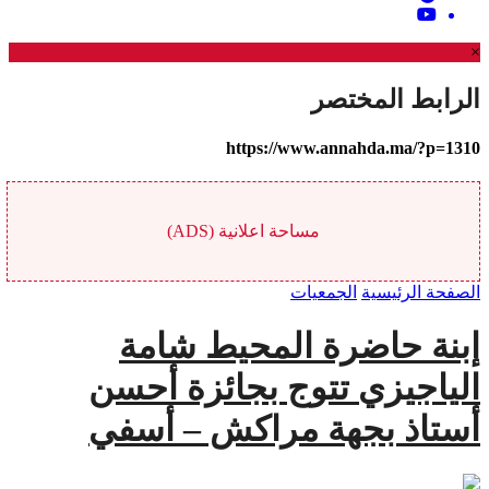
×
الرابط المختصر
https://www.annahda.ma/?p=1310
مساحة اعلانية (ADS)
الصفحة الرئيسية
الجمعيات
إبنة حاضرة المحيط شامة
الياجيزي تتوج بجائزة أحسن
أستاذ بجهة مراكش – أسفي