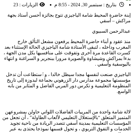
بتاريخ :
سبتمبر 30, 2024 - 8:55 م
الزيارات :
23
إبنة حاضرة المحيط شامة الياجيزي تتوج بجائزة أحسن أستاذ بجهة
مراكش – أسفي
عبدالرحمن السبيوي
منذ عقود و أبناء حاضرة المحيط يرفعون مشعل التألق خارج
المغرب وداخله ، لتبقى الأستاذة شامة الياجيزي الحالة الإستثناء بعد
كسرت القاعدة مرة أخرى وتفوقت على منافسيها بكل مدن الجهة ،
بدءا بمراكش وشيشاوة والصويرة مرورا ببنجرير و السراغنة و انتهاء
باليوسفية وأسفي .
الياجيزي صنعت لنفسها مجدا سيظل خالدا ، وٱستطاعت أن تدخل
مؤسستها مجموعة مدارس دار الزرهوني بجماعة لبدوزة إلى تاريخ
المنظومة التعليمية و تكرس دور المربي الفاضل و المثابر من بابه
الواسع.
لالة شامة واحدة من المرييات الفاضلات اللواتي حاولن بمشروعهن
المتميز المتعلق “بالإستغلال التعليمي لألعاب الطاولة” ، أن تجعل من
المؤسسات التعليمية بمدينة أسفي تتصدر الريادة من ناحية تجويد
الخدمات و التفوق التربوي ، و تحول قسمها نموذجا يحتذى به عبر