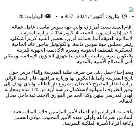
بتاريخ :
أكتوبر 4, 2024 - 9:57 م
الزيارات :
20
: قام السيد سعيد أمزازي، والي جهة سوس ماسة، عامل عمالة
أكادير إداوتنان، يومه الجمعة 4 أكتوبر 2024، بزيارة للمدرسة
الإسلامية العتيقة ألما بجماعة أورير، بحضور السيد كريم أشنكلي،
رئيس مجلس جهة سوس ماسة، والكولونيل ماجور قائد الحامية
العسكرية للمنطقة الجنوبية ومديرة الأكاديمية الجهوية للتربية
والتكوين سوس ماسة والمندوب الجهوي للشؤون الإسلامية وممثلي
باقي المصالح الأمنية والمدنية.
وبعد إحياء حفل ديني من طرف طلبة المدرسة وإلقاء درس حول
تاريخ المدرسة وأنماط التكوين بها وزيارة مرافقها، قام السيد الوالي
بزيارة العقار المقترح لاحتضان مشروع دار الطالبة والذي تهدف إلى
توفير الظروف المواتية لاستكمال دراسة أزيد من 120 فتاة ومحاربة
الهدر المدرسي بينهن وكذا الحد من الفوارق الاجتماعية داخل مجال
العمالة.
واختتمت الزيارة برفع الدعاء لأمير المؤمنين جلالة الملك محمد
السادس نصره الله ولولي عهده الأمير المحبوب مولاي الحسن
وكافة أفراد الأسرة الملكية الشريفة.