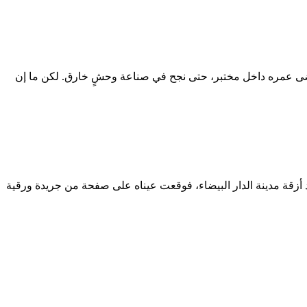
ى عمره داخل مختبر، حتى نجح في صناعة وحشٍ خارق. لكن ما إن
 عام 2000، كان الشاب إسماعيل الفتح الذي أكمل لتوه 18 سنة من عمره، يعبر أحد أزقة مدينة الدار البيضاء، فوقعت عيناه على صفحة من جريدة ورقية