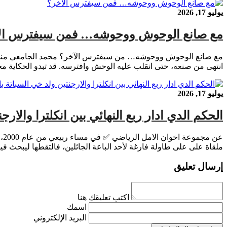
يوليو 17, 2026
مع صانع الوحوش ووحوشه… فمن سيفترس ال
مع صانع الوحوش ووحوشه… من سيفترس الآخر؟ محمد الجامعي مندوب
انتهى من صنعه، حتى انقلب عليه الوحش وافترسه. قد تبدو الحكاية مجر
يوليو 17, 2026
الحكم الدي ادار ربع النهائي بين انكلترا والارجن
ملقاة على على طاولة فارغة لأحد الباعة الجائلين، فالتقطها ليبحث في
إرسال تعليق
اكتب تعليقك هنا
اسمك
البريد الإلكتروني