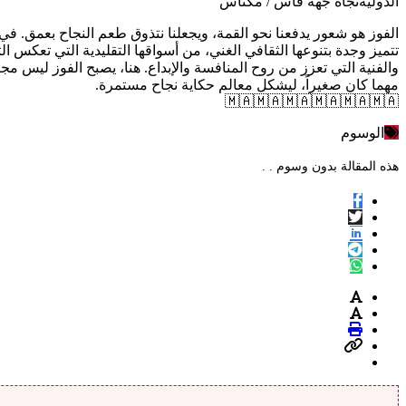
الدوليةنجاة جهة فاس / مكناس
الفوز هو شعور يدفعنا نحو القمة، ويجعلنا نتذوق طعم النجاح بعمق. في
تتميز وجدة بتنوعها الثقافي الغني، من أسواقها التقليدية التي تعكس 
والفنية التي تعزز من روح المنافسة والإبداع. هنا، يصبح الفوز ليس م
مهما كان صغيراً، ليشكل معالم حكاية نجاح مستمرة.
🇲🇦🇲🇦🇲🇦🇲🇦🇲🇦🇲🇦
الوسوم
هذه المقالة بدون وسوم . .