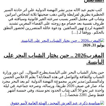
كتب نجيم عبد الاله مدير نشر النهضة الدولية على اتر حادتة السير
الخطيرة بطريق لفرايطة والتي دهب ضحيتها تلاتة أشخاص امراتين
وشاب في مقتبل العمر بسبب سرعته الغير قانونية وسياقته في
ظروف نفسية بعد خصام مع زوجته على القضاء المغربي تشديد
العقوبة لردع تهور السائقين ودعوة عائلة المتضررين لحضور النطق
بالحكم . ووفقاً لـ […]
يوليو 31, 2026
المغرب2026 .. حين يختار الشباب البحر على
اليابسة.
حين يختار الشباب البحر على اليابسة,يطرح السؤال.. اين دور وزارة
الشباب والثقافة والتواصل في هذه المعادلة؟ بقلم الاعلامي الحسن
ولدالمسكين/مدير تحرير مجموعة النهضة الدولية لم يعد البحر مجرد
ماء. صار في صيف 2026 طريقاً، ورسالة، وصرخة جماعية. في ليلة
واحدة عبر نحو 50 ألف شاب الحدود نحو سبتة، وفي خمسة أشهر
فقط وصل 2281 شخصاً، […]