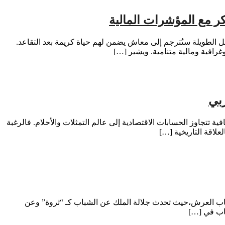
بكر مع المؤشرات المالية
عمل الطويلة ستُترجم إلى معاش يضمن لهم حياة كريمة بعد التقاعد.
غرافية ومالية متنامية. ويشير […]
ربي
ة تتجاوز الحسابات الاقتصادية إلى عالم التمثلات والأحلام. فالرغبة
لاقة التاريخية […]
ل أولاً ؟ في 30 يوليوز وقف المغرب كله للإنصات في خطاب العرش،حيث تحدث جلالة الملك عن الشباب كـ “ثروة” وعن