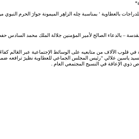
*
جات بالعطاوية ‘ بمناسبة حِله الزاهِر الميمونة جوارٓ الحرم النبوي مؤ
المقدسة – بالدعاء الصالح لأمير المؤمنين جلالة الملك محمد السادس حفظه
في قلوب الآلاف من متابعيه على الوسائط الإجتماعية عبر العٓالم كفاء
لي” مدير مركز الدراسات DELOITT و المحترم “السيد ياسين علالي “رئيس المجلس الجماعي للعطا
 ذوي الإعاقة في النسيج المجتمعي العام .