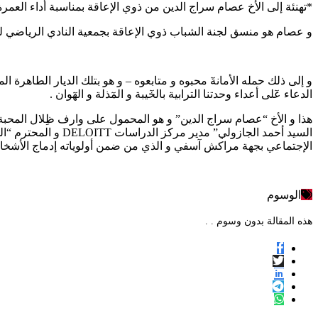
*تهنئة إلى الأخ عصام سراج الدين من ذوي الإعاقة بمناسبة أداء العمرة
و عصام هو منسق لجنة الشباب ذوي الإعاقة بجمعية النادي الرياضي للدرا
و إلى ذلك حمله الأمانةٓ محبوه و متابعوه – و هو بتلك الديار الطاهرة 
الدعاء عٓلى أعداء وحدتنا الترابية بالخٓيبة و المٓذلة و الهٓوان .
هذا و الأخ “عصام سراج الدين” و هو المحمول على وارف ظِلال المحبة 
السيد أحمد الجازو
الإجتماعي بجهة مراكش آسفي و الذي من ضمن أولوياته إدماج الأشخاص
الوسوم
هذه المقالة بدون وسوم . .