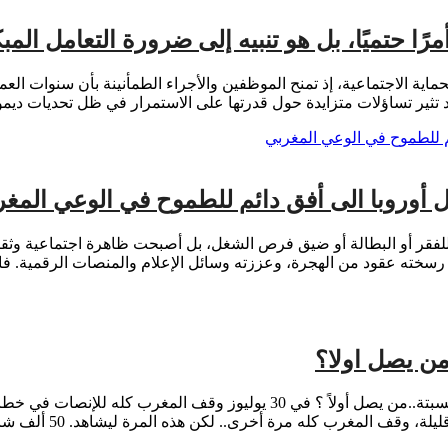
رًا حتميًا، بل هو تنبيه إلى ضرورة التعامل الم
حماية الاجتماعية، إذ تمنح الموظفين والأجراء الطمأنينة بأن سنوات ال
د تثير تساؤلات متزايدة حول قدرتها على الاستمرار في ظل تحديات ديمو
ل أوروبا الى أفق دائم للطموح في الوعي المغ
 للفقر أو البطالة أو ضيق فرص الشغل، بل أصبحت ظاهرة اجتماعية وثقافي
سخته عقود من الهجرة، وعززته وسائل الإعلام والمنصات الرقمية. فالع
من يصل اولا؟
افتتاحية الشهر/01 غشت 2026 بين خطاب العرش والهجرة الجماعية لسبتة..من يص
المغرب كله مرة أخرى.. لكن هذه المرة ليشاهد. 50 ألف شاب في […]