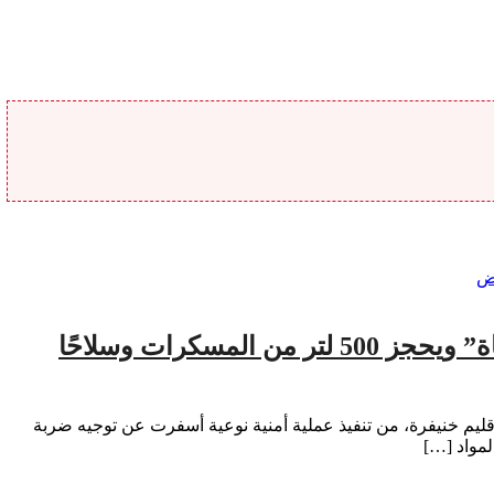
إقليم خنيفرة.. المركز القضائي للدرك الملكي بآيت إسحاق يوجه ضربة لوكر لتقطير “ماء الحياة” ويحجز 500 لتر من المسكرات وسلاحًا
إقليم خنيفرة، من تنفيذ عملية أمنية نوعية أسفرت عن توجيه ضربة