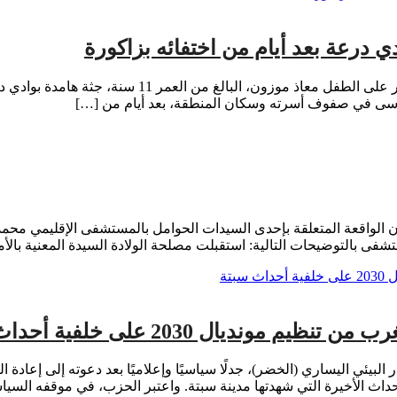
 درعة بعد أيام من اختفائه بزاكورة
الأسى في صفوف أسرته وسكان المنطقة، بعد أيام من […]
لواقعة المتعلقة بإحدى السيدات الحوامل بالمستشفى الإقليمي محمد ال
 استقبلت مصلحة الولادة السيدة المعنية بالأمر يوم 05 غشت 2026 على الساعة 03:27 صباحًا، حي
لأحداث الأخيرة التي شهدتها مدينة سبتة. واعتبر الحزب، في موقفه الس