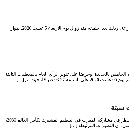
السعدية :بوعلاك في واقعة مؤلمة هزت ساكنة إقليم زاكورة، تم العثور على الطفل معاذ موزون، البالغ من العمر 11 سنة، جثة هامدة بوادي درعة، وذلك بعد اختفائه منذ زوال يوم الأربعاء 5 غشت 2026، بدوار
خامس بالجديدة، وحرصًا على تنوير الرأي العام بالمعطيات الثابتة
ث تم […]
بقلم: دكتور عصام أعمر أثار حزب “Livre” البرتغالي، المنتمي إلى التيار البيئي اليساري (الخضر)، جدلًا سياسيًا وإعلاميًا بعد دعوته إلى إعادة النظر في مشاركة المغرب في التنظيم المشترك لكأس العالم 2030،
ياسي، أن التطورات المرتبطة […]