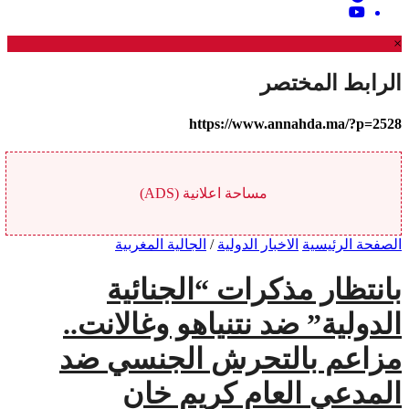
×
الرابط المختصر
https://www.annahda.ma/?p=2528
مساحة اعلانية (ADS)
الصفحة الرئيسية
الاخبار الدولية
/
الجالية المغربية
بانتظار مذكرات “الجنائية
الدولية” ضد نتنياهو وغالانت..
مزاعم بالتحرش الجنسي ضد
المدعي العام كريم خان