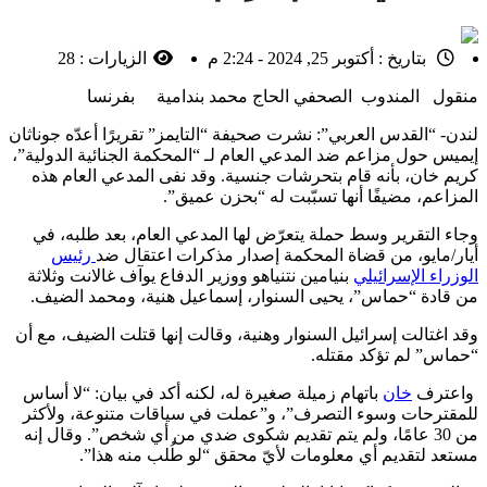
بتاريخ :
أكتوبر 25, 2024 - 2:24 م
الزيارات :
28
منقول المندوب الصحفي الحاج محمد بندامية بفرنسا
لندن- “القدس العربي”: نشرت صحيفة “التايمز” تقريرًا أعدّه جوناثان
إيميس حول مزاعم ضد المدعي العام لـ “المحكمة الجنائية الدولية”،
كريم خان، بأنه قام بتحرشات جنسية. وقد نفى المدعي العام هذه
المزاعم، مضيفًا أنها تسبّبت له “بحزن عميق”.
وجاء التقرير وسط حملة يتعرّض لها المدعي العام، بعد طلبه، في
أيار/مايو، من قضاة المحكمة إصدار مذكرات اعتقال ضد
رئيس
الوزراء الإسرائيلي
بنيامين نتنياهو ووزير الدفاع يوآف غالانت وثلاثة
من قادة “حماس”، يحيى السنوار، إسماعيل هنية، ومحمد الضيف.
وقد اغتالت إسرائيل السنوار وهنية، وقالت إنها قتلت الضيف، مع أن
“حماس” لم تؤكد مقتله.
واعترف
خان
باتهام زميلة صغيرة له، لكنه أكد في بيان: “لا أساس
للمقترحات وسوء التصرف”، و”عملت في سياقات متنوعة، ولأكثر
من 30 عامًا، ولم يتم تقديم شكوى ضدي من أي شخص”. وقال إنه
مستعد لتقديم أي معلومات لأيّ محقق “لو طُلب منه هذا”.