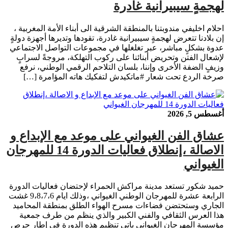
لهجمةٍ سيبيرانية غادرة
احلام اخليفي مندوبتنا بالمنطقة الشرقية الى أبناء الأمة المغربية ،
إن بلادنا تتعرض لهجمةٍ سيبيرانية غادرة، تقودها وتديرها أجهزة دولةٍ
عدوة بشكلٍ مباشر، عبر تغلغلها في مجموعات التواصل الاجتماعي
لإشعال الفتن وتحريض أبنائنا على ركوب التهلكة، مروجةً لسرابٍ
وزيفٍ الضفة الأخرى وإننا، بلسان التلاحم الرقمي الوطني، نرفع
صرخة الردع تحت شعار #ماتكيدش لتفكيك هاته المؤامرة […]
أغسطس 5, 2026
عشاق الفن الغيواني على موعد مع الإبداع و
الاصالة ،إنطلاق فعاليات الدورة 14 للمهرجان
الغيواني
حميد شكور تستعد مدينة مراكش الحمراء لإحتضان فعاليات الدورة
الرابعة عشرة للمهرجان الوطني الغيواني ،وذلك ايام 9،8،7،6 غشت
الجاري وستحتضن فضاءات مسرح الهواء الطلق بمنطقة المحاميد
هذا العرس الثقافي والفني الكبير والذي ينظم من طرف جمعية
مؤسسة المهرجان الغيواني ياتي تنظيم هذه الدورة في إطار حرص