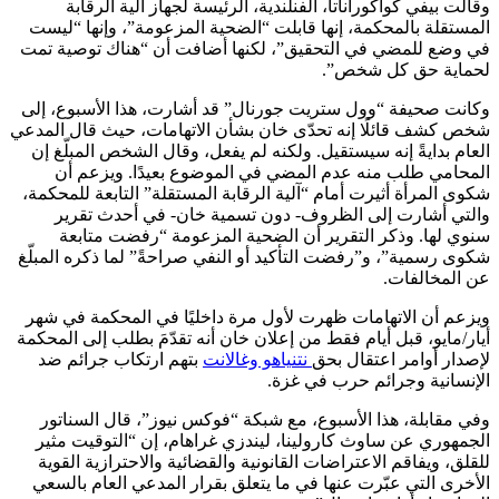
وقالت بيفي كواكوراناتا، الفنلندية، الرئيسة لجهاز آلية الرقابة
المستقلة بالمحكمة، إنها قابلت “الضحية المزعومة”، وإنها “ليست
في وضع للمضي في التحقيق”، لكنها أضافت أن “هناك توصية تمت
لحماية حق كل شخص”.
وكانت صحيفة “وول ستريت جورنال” قد أشارت، هذا الأسبوع، إلى
شخص كشف قائلًا إنه تحدّى خان بشأن الاتهامات، حيث قال المدعي
العام بدايةً إنه سيستقيل. ولكنه لم يفعل، وقال الشخص المبلّغ إن
المحامي طلب منه عدم المضي في الموضوع بعيدًا. ويزعم أن
شكوى المرأة أثيرت أمام “آلية الرقابة المستقلة” التابعة للمحكمة،
والتي أشارت إلى الظروف- دون تسمية خان- في أحدث تقرير
سنوي لها. وذكر التقرير أن الضحية المزعومة “رفضت متابعة
شكوى رسمية”، و”رفضت التأكيد أو النفي صراحةً” لما ذكره المبلّغ
عن المخالفات.
ويزعم أن الاتهامات ظهرت لأول مرة داخليًا في المحكمة في شهر
أيار/مايو، قبل أيام فقط من إعلان خان أنه تقدّمَ بطلب إلى المحكمة
لإصدار أوامر اعتقال بحق
نتنياهو وغالانت
بتهم ارتكاب جرائم ضد
الإنسانية وجرائم حرب في غزة.
وفي مقابلة، هذا الأسبوع، مع شبكة “فوكس نيوز”، قال السناتور
الجمهوري عن ساوث كارولينا، ليندزي غراهام، إن “التوقيت مثير
للقلق، ويفاقم الاعتراضات القانونية والقضائية والاحترازية القوية
الأخرى التي عبّرت عنها في ما يتعلق بقرار المدعي العام بالسعي