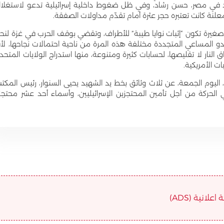
ديد في مصر، حسن رشاد، وفي ظل ضغوط داخلية إسرائيلية تدعو لاستغلا
المعلنة كانت تعتبره حجر عثرة أمام تقدّم مداولات الصفقة.
يرة تكون “إثبات نوايا طيبة” للأطراف، وتقضي بوقف الحرب في غزة لنح
دو المساعي المتجددة مختلفة هذه المرة من ناحية احتمالات نجاحها، لأ
لنار لا تقليصها، لحسابات كثيرة ومتنوعة، منها استدراج الولايات المتحد
ات الأمريكية.
وم الجمعة، عن ثلاث وثائق بخط يد الشهيد يحيى السنوار، رئيس المكت
حركة من أجل تأمين المحتجزين الإسرائيليين، وأسماء أحد عشر محتجزاً
علانية (ADS)