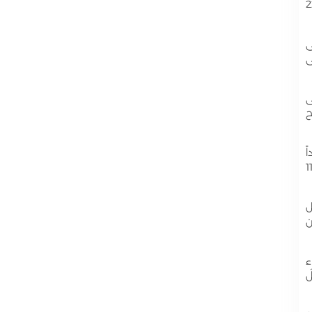
ك في 22.01.2024
ى
ى
ى
ح
ً
شفيات قبل ستة شهور، قد أشار لإصابة 12 ألف جندي إسرائيلي، وقبل أسبوع كشفت في تحقيق جديد عن 11
ل
، إن
ء
ٌ