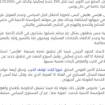
اليوم الأكثر إيلاماً للجيش الإسرائيلي قد كان اليوم الأول، السابع من أكتوبر، حيث قتل 358 جندياً إسرائيلياً، وكذل
ال هرتسي هليفي، أمس، لضرورة الانتقال للحل السياسي، وعدم التعويل عل
 في جبهاتها المختلفة، وبذلك يعبّر عن موقف المؤسسة الأمنية التي تخش
مذابح والتدمير والتهجير في الجانبين الفلسطيني واللبناني.
ة ممن ينطقون بشكل غير مباشر بلسانها، يشدّدون في الأيام الأخيرة عل
وعدم الاكتفاء بالنجاحات العسكرية، ويشيرون تارة بالتلميح وتارة بالتصري
متراكمة.
رق لأعداد الجنود الجرحى، فيما كان تحقيق نشرته صحيفة “هآرتس”، استنادا
لمعطيات كل المست
 في الحرب والتعرّض لأزمات نفسية بسببها.
تشار الأمن القومي السابق
غيورا آيلاند لوقف الحرب
، وساق أربعة عوام
لتبرير دعوته، منها حالة التعب في صفوف الجيش، وتبعه المحلل العسكري في القناة 12 العبرية، الذي عاد وقال، ليلة أمس
الخدمة الطويلة على الجبهتين.
” عاموس هارئيل ذلك بقوله إنه فيما تنشغل الحكومة بأطماع وأهوا
ن المؤسسة الأمنية قدمت “صورة نصر”، غير أن المستوى السياسي منشغل