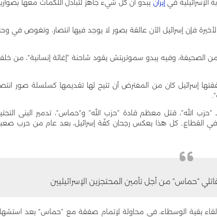
بة الإسرائيلية في
إيران
يبدو أن كل شيء جاهز لتبادل اللكمات معها بصواري
لأخيرة فإن إسرائيل الآن عالقة بصور لا يوجد فيها انتصار، وتغوص في وح
 من الصحيفة، وفيه يبدو سموتريتش يقود شاحنة “إغاثة إنسانية”، من خلف
 حققتها إسرائيل كان من المفترض أن تتيح لها تقديمها كسلسلة صور انتصا
.
 “حزب الله”، قتل معظم قادة “حزب الله” و”حماس”، تدمير البنى التحتي
 القطاع.. كل هذا يعكس رجحان كفّة إسرائيل، بعد عام من حرب صعب
 ولقاء بقية الوسطاء، في محاولة لإتمام صفقة مع “حماس” بعد استشها