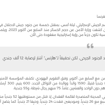
رنسا
اسم الجيش الإسرائيلي، ليلة أمس، بمقتل خمسة من جنود جيش الاحتلال ف
جنوب لبنان، وإصابة عشرة بجراح خطيرة. وفي التزامن كشفت وزارة الأمن عن حجم الخسائر منذ السابع م
ة تكون جزءاً من رؤية إستراتيجية مفقودة حتى الآن.
تقرير وزارة الأمن الإسرائيلية لا يتطرق لأعداد الجنود الجرحى، لكن تحقيقاً لـ“هآرتس” أشار لإصابة 12 ألف جندي
زامن مع السابع من أكتوبر، وفق التقويم اليهودي، تكشف المؤسسة الأمني
في إسرائيل حجم خسائرها العسكرية حتى الآن: 890 جندياً قتيلاً، 1590 والداً ووالدة من الثواكل ال
ن عاماً، 75 منهم رجال شرطة، و55 جندية.
وحسب المعطيات الإسرائيلية، فإن القدس المحتلة هي المدينة المتصدرة لقائمة الفقدان، إذ قتل من مستوطنيه
بدء الحرب، تليها تل أبيب مع 28 جندياً قتيلاً، ثم بئر السبع مع 26 جندياً، وموديعين فقدت 24 جندياً، وحيفا 21 جندياً. كما