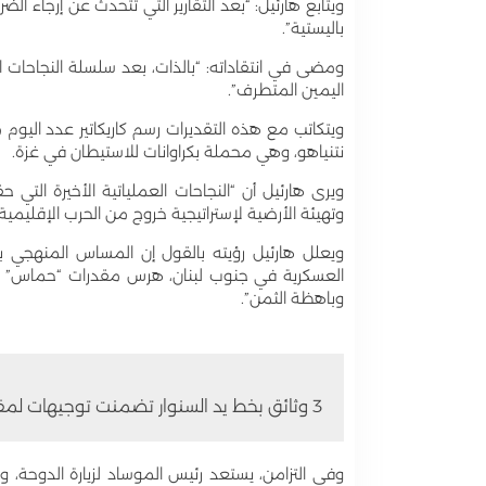
ويتابع هارئيل: “بعد التقارير التي تتحدث عن إرجاء الضر
باليستية”.
ومضى في انتقاداته: “بالذات، بعد سلسلة النجاحات ا
اليمين المتطرف”.
ويتكاتب مع هذه التقديرات رسم كاريكاتير عدد اليوم
نتنياهو، وهي محملة بكراوانات للاستيطان في غزة.
ويرى هارئيل أن “النجاحات العملياتية الأخيرة التي
وتهيئة الأرضية لإستراتيجية خروج من الحرب الإقليمية”
ويعلل هارئيل رؤيته بالقول إن المساس المنهجي بـ
العسكرية في جنوب لبنان، هرس مقدرات “حماس” في
وباهظة الثمن”.
3 وثائق بخط يد السنوار تضمنت توجيهات لمقاتلي “حماس” من أجل تأمين المحتجزين الإسرائيليين
وفي التزامن، يستعد رئيس الموساد لزيارة الدوحة،