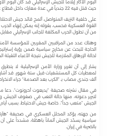
حيث قتل فيه 22 جندياً في عدة معارك داخل قطاع غزة، خاصة في خان يونس.
على خلفية النزيف المتواصل، ألمح قائد جيش الاحتل
القوة العسكرية فحسب، بقوله إنه يمكن إنهاء الحرب
من أن تطول الحرب المكلفة للجانب الإسرائيلي مقابل ال
وهناك عدد من المراقبين المقربين للمؤسسة الأمني
الحاجة للبحث عن مخارج سياسية ضمن رؤية إستراتيجية 
لحالة الإرهاق الملازمة للجيش نتيجة الأعباء الثقيلة ال
يشار إلى أن تقرير وزارة الأمن الإسرائيلية لا يتط
ألف جندي مصاب بـ “الكرب بعد الصدمة” جراء الانخراط
في مقال نشرته صحيفة “يديعوت أحرونوت”، دعا مس
الجيش “متعب جداً”، خاصة جيش الاحتياط، بسبب أيام 
من جهته، يؤكد المحلل العسكري في صحيفة “هآرتس
سياسية يسدّد الجيش أثماناً باهظة، مشدداً على أ
بالضربة في إيران.