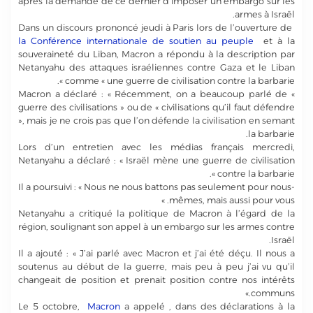
après la demande de ce dernier d’imposer un embargo sur les
armes à Israël.
Dans un discours prononcé jeudi à Paris lors de l’ouverture de
la Conférence internationale de soutien au peuple
et à la
souveraineté du Liban, Macron a répondu à la description par
Netanyahu des attaques israéliennes contre Gaza et le Liban
comme « une guerre de civilisation contre la barbarie ».
Macron a déclaré : « Récemment, on a beaucoup parlé de «
guerre des civilisations » ou de « civilisations qu’il faut défendre
», mais je ne crois pas que l’on défende la civilisation en semant
la barbarie.
Lors d’un entretien avec les médias français mercredi,
Netanyahu a déclaré : « Israël mène une guerre de civilisation
contre la barbarie ».
Il a poursuivi : « Nous ne nous battons pas seulement pour nous-
mêmes, mais aussi pour vous. »
Netanyahu a critiqué la politique de Macron à l’égard de la
région, soulignant son appel à un embargo sur les armes contre
Israël.
Il a ajouté : « J’ai parlé avec Macron et j’ai été déçu. Il nous a
soutenus au début de la guerre, mais peu à peu j’ai vu qu’il
changeait de position et prenait position contre nos intérêts
communs.»
Le 5 octobre,
Macron
a appelé , dans des déclarations à la