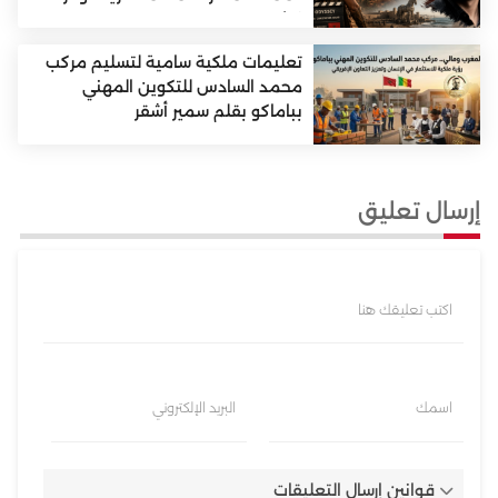
نولان
تعليمات ملكية سامية لتسليم مركب
محمد السادس للتكوين المهني
بباماكو بقلم سمير أشقر
إرسال تعليق
اكتب تعليقك هنا
اسمك
البريد الإلكتروني
قوانين إرسال التعليقات