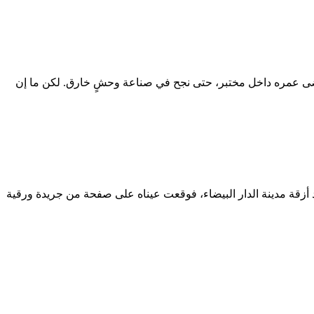
ى عمره داخل مختبر، حتى نجح في صناعة وحشٍ خارق. لكن ما إن
 عام 2000، كان الشاب إسماعيل الفتح الذي أكمل لتوه 18 سنة من عمره، يعبر أحد أزقة مدينة الدار البيضاء، فوقعت عيناه على صفحة من جريدة ورقية