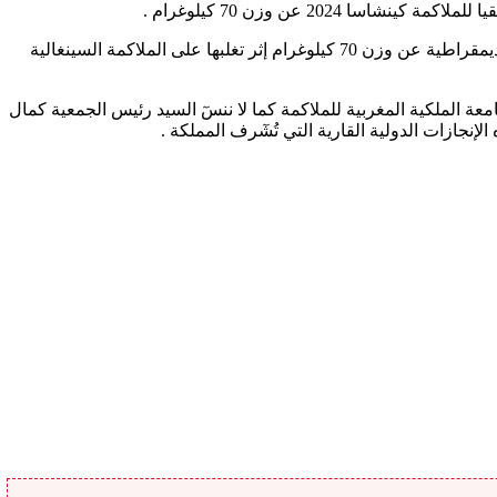
202 عن وزن 70 كيلوغرام .
هذا و إذ سعيدة لحميدي تتوج اليوم بطلة إفريقية عن جدارة وإستحقاق بعد فوزها بالميدالية الذهبية بطولة إفريقيا المقامة بكنشاسا بالكونغو الديمقراطية عن وزن 70 كيلوغرام إثر تغلبها على الملاكمة السينغالية
ة الملكية المغربية للملاكمة كما لا ننسٓ السيد رئيس الجمعية كمال
جازات الدولية القارية التي تُشٓرف المملكة .