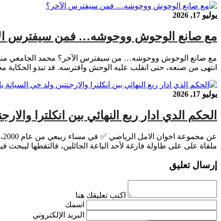
يوليو 17, 2026
مع صانع الوحوش ووحوشه… فمن سيفترس ال
مع صانع الوحوش ووحوشه… من سيفترس الآخر؟ محمد الجامعي مندوب
انتهى من صنعه، حتى انقلب عليه الوحش وافترسه. قد تبدو الحكاية مجر
يوليو 17, 2026
الحكم الدي ادار ربع النهائي بين انكلترا والارجن
ملقاة على على طاولة فارغة لأحد الباعة الجائلين، فالتقطها ليبحث في
إرسال تعليق
اكتب تعليقك هنا
اسمك
البريد الإلكتروني