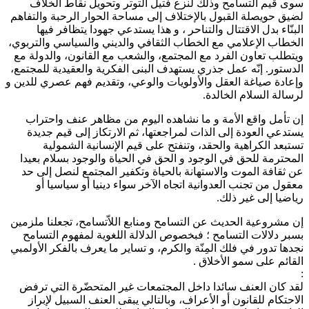
سوى قيم التسامح وذلك لنزع فتيل التوتر وتحويل نقاط الخلاف
لضيق حويصلة القبول بالإختلاف إلى مساحة الحوار الرحبة والتفاهم
البنّاء بدل الاقتتال والتناحر ، و هذا يستدعي جهودا يتظافر فيها
الخطاب الإعلامي مع الخطاب الثقافي والديني والسياسي والتربوي،
ويتطلب تعاون الفرد مع المجتمع، والشعب مع القانون، والدولة مع
الدستور. إنّه عمل جذري يستهدف البنى الفكرية والعقيدية للمجتمع،
وإعادة صياغة العقل والأولويات والوعي، وتقديم فهم عصري للدين و
لرسالة السلام الخالدة.
إن تأمل واقع الأمة و ما نشاهده اليوم من مظاهر عنف واحتراب
يستدعي العودة إلى الذات لمراجعتها، ثم الارتكاز إلى قيم جديدة
تستبعد الكراهية والحقد، وتنفتح على قيم الإنسانية الشمولية
المحترمة للحق في الوجود و الحق في الحياة والوجود بسلام بعيدا
عن ثقافة الموت والاستهانة بالحياة وتكفير المجتمع لنصل إلى حد
معقول من تجنب العدوانية اتجاه الآخر سواء دينيا أو سياسيا أو
رياضيا إلى غير ذلك.
إن مشروعية الحديث عن التسامح ومنابع اللاّتسامح، تجعلنا ملزمين
بسبر دلالات التسامح ؛ فبخصوص الدلالة اللغوية لمفهوم التسامح
نجدها تدور في فلك المِنّة والكرم، و تساير ما يعرف بالفكر الأولمبي
القائم على سمو الأخلاق .
:
لقد كان العنف سائدا داخل المجتمعات غير المتحضّرة التي ترفض
الاحتكام للقانون أو الأعراف، وبالتالي يبقى العنف السبيل لإبراز