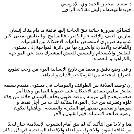
ذ_سعيد_لمخنتر_الحمداوي_الإدريسي
جريدةالنهضةالدولية_ مقالات الرأي_
التسامُح ضرورة حياتية تٓبقٓ الحاجة إليها قائمة ما دام هناك إنسان
يمارس العنف والإقصاء والتكفير ، فالتسامح أو التعايش بمعنى أكثر
شمولية ضروري لامتصاص تداعيات الاحتكاك بين القوميات
والثّقافات والأديان، والخروج بها من دائرة المواجهة إلى مستوى
التعايش والانسجام والتنسيق للعيش المشترك بعيدا عن المواجهة
والكراهية و البغضاء .
و في وضع دقيق و معقد من تاريخ الإنسانية اليوم من وجب تطويع
الصراع المحتدم بين القوميّات والأديان والمذاهب .
إن توطيد العلاقة بين الطوائف والقوميات في مستوى متقدم يسبقه
تعايش سلمي يتفادى الاحتكاك على خطوط التماس و هذا أمر
صعب، يحتاج إلى مرونة و وقت طويل يخفّف الإنسان خلاله من حِدّة
غلوّه وتطرفه من خلال العودة المتأنّية للذات من أجل نقدها و
تقويمها و تمحيص تمظهراتها الفكرية والعقيدية ، وتأهيلها لتكون
أرضية صالحة لاستنبات قيم القبول بالآخر .
هذا و لا بدّ من التأكيد أنّه لم يبق أمام الشعوب الإسلامية خيار للحدّ
من ثقافة الموت والاحتراب والعداء والإقصاء المتفشية في كل مكان