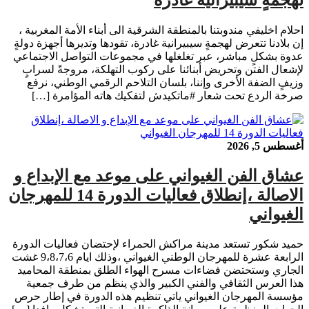
احلام اخليفي مندوبتنا بالمنطقة الشرقية الى أبناء الأمة المغربية ،
إن بلادنا تتعرض لهجمةٍ سيبيرانية غادرة، تقودها وتديرها أجهزة دولةٍ
عدوة بشكلٍ مباشر، عبر تغلغلها في مجموعات التواصل الاجتماعي
لإشعال الفتن وتحريض أبنائنا على ركوب التهلكة، مروجةً لسرابٍ
وزيفٍ الضفة الأخرى وإننا، بلسان التلاحم الرقمي الوطني، نرفع
صرخة الردع تحت شعار #ماتكيدش لتفكيك هاته المؤامرة […]
أغسطس 5, 2026
عشاق الفن الغيواني على موعد مع الإبداع و
الاصالة ،إنطلاق فعاليات الدورة 14 للمهرجان
الغيواني
حميد شكور تستعد مدينة مراكش الحمراء لإحتضان فعاليات الدورة
الرابعة عشرة للمهرجان الوطني الغيواني ،وذلك ايام 9،8،7،6 غشت
الجاري وستحتضن فضاءات مسرح الهواء الطلق بمنطقة المحاميد
هذا العرس الثقافي والفني الكبير والذي ينظم من طرف جمعية
مؤسسة المهرجان الغيواني ياتي تنظيم هذه الدورة في إطار حرص