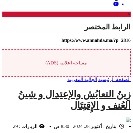
×
الرابط المختصر
https://www.annahda.ma/?p=2816
مساحة اعلانية (ADS)
الصفحة الرئيسية
الجالية المغربية
زِينُ التعايُش والإعتِدال و شِينُ
العُنف و الإِقتِتَال
بتاريخ :
أكتوبر 28, 2024 - 8:30 ص
الزيارات :
29