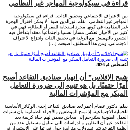
قراءة في سيكولوجية المهاجر غير النظامي
بين الاعتراف الاجتماعي وتحقيق الذات.. قراءة في سيكولوجية
المهاجر غير النظامي بقلم: نورالدين ضية لا يمكن اختزال الهجرة
غير النظامية في كونها مجرد استجابة للفقر أو البطالة، فهي في
كثير من الأحيان تعكس مسارا نفسيا واجتماعيا معقداً يتداخل فيه
الشعور بالتهميش مع الرغبة في تحقيق الذات وانتزاع الاعتراف
الاجتماعي. ومن هذا المنطلق، أصبحت […]
أغسطس 4, 2026
شبح الإفلاس” أن انهيار صناديق التقاعد أصبح
أمرًا حتميًا، بل هو تنبيه إلى ضرورة التعامل
المبكر مع المؤشرات المالية
بقلم: دكتور عصام أعمر تُعد صناديق التقاعد إحدى الركائز الأساسية
للحماية الاجتماعية، إذ تمنح الموظفين والأجراء الطمأنينة بأن سنوات
العمل الطويلة ستُترجم إلى معاش يضمن لهم حياة كريمة بعد
التقاعد. غير أن التقارير والدراسات التي تتناول مستقبل عدد من
أنظمة التقاعد تثير تساؤلات متزايدة حول قدرتها على الاستمرار في