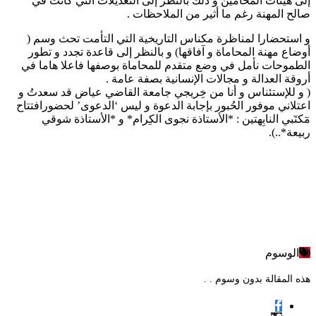
إلى هيئات المحامين و ذلك بالنظر إلى التعديلات التي كانت في
صالح المهنة رغم ما أثير من الملاحظات .
و استحضارا لمناظرة مكناس التاريخية التي التأمت تحث وسم (
أوضاع مهنة المحاماة و آفاقها) و بالنظر إلى قاعدة تجدد و تطور
الطموحات نأمل في وضع متقدم للمحاماة بوصفها فاعلا هاما في
أروقة العدالة و مجالات الإنسانية بصفة عامة .
( و للإستئناس و أنا من خِريجي جامعة القاضي عياض قد سعدتُ و
اعتلاني موفور الحُبور بإجابة الدعوة و ليس ‘الدعوى’ لحضورافتتاح
مٓكتٓبي النابِهتين : *الأستاذة نجوى الكِرام* و *الأستاذة شوقي
ربيعة*..).
الوسوم
هذه المقالة بدون وسوم . .