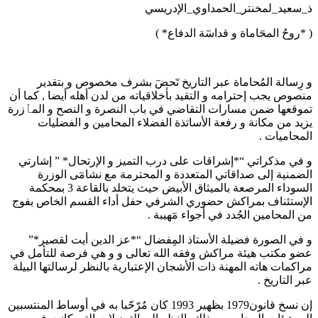
ذ_سعيد_لمخنتر_الحمداوي_الإدريسي
( *روحُ المحٓاماة و قداسٓة الدفاع* )
و رِسالة المُحاماة عبر التاريخ تٓحضٓ بشرف مخصوص و بتقدير
منصوص يجب إحترامه و التقيد بأخلاقياته من لدن أهله أيضا , كما أن
تموقعها ضمن مسارات التقاضي في باب النصرة و النصح و المٱزرة
يزيد من مكانة و رفعة الأساتذة الفضلاء المحامين و الفضليات
المحاميات .
و في مذكراتي “*إشراقات على درب التميز و الإرتحال* ” إشارتي
الضمنية إلى صداقاتي المتعددة و المحترمة مع نشامٓى الوزرة
السوداء المرصعة بالميثاق الأبيض حيث يتخلد بالقاعة 3 بمحكمة
الإستئناف بمراكش حضوري الشرفي حفل أداء القسم الخاص بفوج
من المحامين الجُدد في أجواء مٓهيبة .
و في الصورة فضيلة الأستاذ المِفضال “*عز الدين أيت لقصير*”
عضو مكتب هيئة مراكش وفقه الله تعالى و و هي فرصة للتأمل في
مراكمات هاته المهنة ذات الأشجان الإعتبارية بالنظر لرسالتها البيلة
عبر التاريخ .
إن نسخ قانون1979 بظهير 1993 كان مُرّحّبا به في أوساط المنتسبين