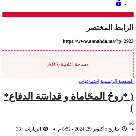
×
الرابط المختصر
https://www.annahda.ma/?p=2923
مساحة اعلانية (ADS)
الصفحة الرئيسية
اجتماعيات
( *روحُ المحٓاماة و قداسٓة الدفاع*
)
بتاريخ :
أكتوبر 29, 2024 - 8:52 م
الزيارات :
33