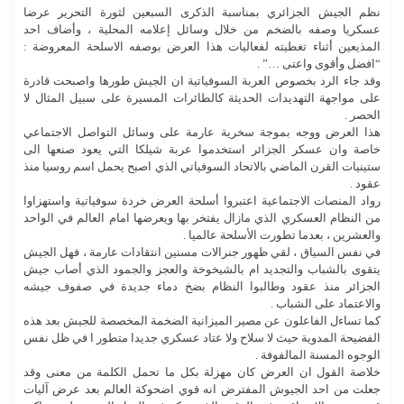
نظم الجيش الجزائري بمناسبة الذكرى السبعين لثورة التحرير عرضا
عسكريا وصفه بالضخم من خلال وسائل إعلامه المحلية ، وأضاف احد
المذيعين أثناء تغطيته لفعاليات هذا العرض بوصفه الاسلحة المعروضة :
“افضل وأقوى واعتى …” .
وقد جاء الرد بخصوص العربة السوفياتية ان الجيش طورها واصبحت قادرة
على مواجهة التهديدات الحديثة كالطائرات المسيرة على سبيل المثال لا
الحصر .
هذا العرض ووجه بموجة سخرية عارمة على وسائل التواصل الاجتماعي
خاصة وان عسكر الجزائر استخدموا عربة شيلكا التي يعود صنعها الى
ستينيات القرن الماضي بالاتحاد السوفياتي الذي اصبح يحمل اسم روسيا منذ
عقود .
رواد المنصات الاجتماعية اعتبروا أسلحة العرض خردة سوفياتية واستهزاوا
من النظام العسكري الذي مازال يفتخر بها ويعرضها امام العالم في الواحد
والعشرين ، بعدما تطورت الأسلحة عالميا .
في نفس السياق ، لقي ظهور جنرالات مسنين انتقادات عارمة ، فهل الجيش
يتقوى بالشباب والتجديد ام بالشيخوخة والعجز والجمود الذي أصاب جيش
الجزائر منذ عقود وطالبوا النظام بضخ دماء جديدة في صفوف جيشه
والاعتماد على الشباب .
كما تساءل الفاعلون عن مصير الميزانية الضخمة المخصصة للجيش بعد هذه
الفضيحة المدوية حيث لا سلاح ولا عتاد عسكري جديدا متطور ا في ظل نفس
الوجوه المسنة المالفوفة .
خلاصة القول ان العرض كان مهزلة بكل ما تحمل الكلمة من معنى وقد
جعلت من احد الجيوش المفترض انه قوي اضحوكة العالم بعد عرض آليات