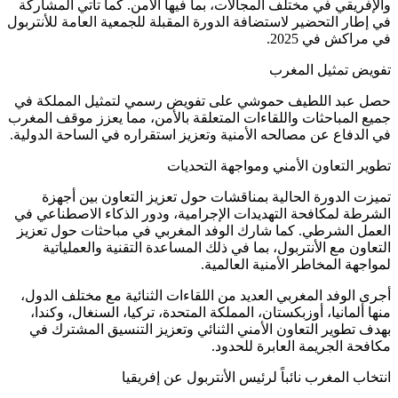
والإفريقي في مختلف المجالات، بما فيها الأمن. كما تأتي المشاركة
في إطار التحضير لاستضافة الدورة المقبلة للجمعية العامة للأنتربول
في مراكش في 2025.
تفويض تمثيل المغرب
حصل عبد اللطيف حموشي على تفويض رسمي لتمثيل المملكة في
جميع المباحثات واللقاءات المتعلقة بالأمن، مما يعزز موقف المغرب
في الدفاع عن مصالحه الأمنية وتعزيز استقراره في الساحة الدولية.
تطوير التعاون الأمني ومواجهة التحديات
تميزت الدورة الحالية بمناقشات حول تعزيز التعاون بين أجهزة
الشرطة لمكافحة التهديدات الإجرامية، ودور الذكاء الاصطناعي في
العمل الشرطي. كما شارك الوفد المغربي في مباحثات حول تعزيز
التعاون مع الأنتربول، بما في ذلك المساعدة التقنية والعملياتية
لمواجهة المخاطر الأمنية العالمية.
أجرى الوفد المغربي العديد من اللقاءات الثنائية مع مختلف الدول،
منها ألمانيا، أوزبكستان، المملكة المتحدة، تركيا، السنغال، وكندا،
بهدف تطوير التعاون الأمني الثنائي وتعزيز التنسيق المشترك في
مكافحة الجريمة العابرة للحدود.
انتخاب المغرب نائباً لرئيس الأنتربول عن إفريقيا