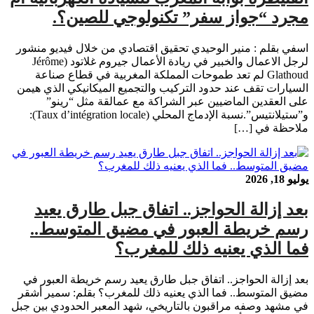
مجرد “جواز سفر” تكنولوجي للصين؟.
اسفي بقلم : منير الوحيدي تحقيق اقتصادي من خلال فيديو منشور
لرجل الاعمال والخبير في ريادة الأعمال جيروم غلاتود (Jérôme
Glathoud لم تعد طموحات المملكة المغربية في قطاع صناعة
السيارات تقف عند حدود التركيب والتجميع الميكانيكي الذي هيمن
على العقدين الماضيين عبر الشراكة مع عمالقة مثل “رينو”
و”ستيلانتيس”.نسبة الإدماج المحلي (Taux d’intégration locale):
ملاحظة في […]
يوليو 18, 2026
بعد إزالة الحواجز.. اتفاق جبل طارق يعيد
رسم خريطة العبور في مضيق المتوسط..
فما الذي يعنيه ذلك للمغرب؟
بعد إزالة الحواجز.. اتفاق جبل طارق يعيد رسم خريطة العبور في
مضيق المتوسط.. فما الذي يعنيه ذلك للمغرب؟ بقلم: سمير أشقر
في مشهد وصفه مراقبون بالتاريخي، شهد المعبر الحدودي بين جبل