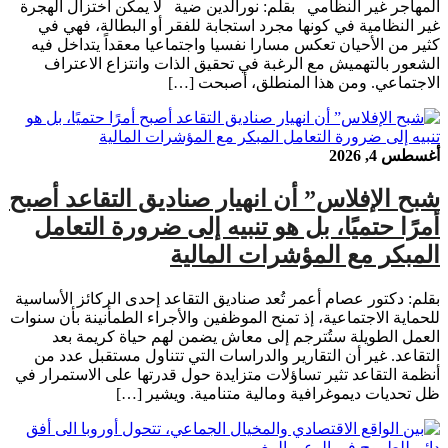
المهاجر غير النظامي بقلم: نورالدين ضية لا يمكن اختزال الهجرة
غير النظامية في كونها مجرد استجابة للفقر أو البطالة، فهي في
كثير من الأحيان تعكس مسارا نفسيا واجتماعيا معقداً يتداخل فيه
الشعور بالتهميش مع الرغبة في تحقيق الذات وانتزاع الاعتراف
الاجتماعي. ومن هذا المنطلق، أصبحت […]
أغسطس 4, 2026
شبح الإفلاس” أن انهيار صناديق التقاعد أصبح
أمرًا حتميًا، بل هو تنبيه إلى ضرورة التعامل
المبكر مع المؤشرات المالية
بقلم: دكتور عصام أعمر تُعد صناديق التقاعد إحدى الركائز الأساسية
للحماية الاجتماعية، إذ تمنح الموظفين والأجراء الطمأنينة بأن سنوات
العمل الطويلة ستُترجم إلى معاش يضمن لهم حياة كريمة بعد
التقاعد. غير أن التقارير والدراسات التي تتناول مستقبل عدد من
أنظمة التقاعد تثير تساؤلات متزايدة حول قدرتها على الاستمرار في
ظل تحديات ديموغرافية ومالية متنامية. ويشير […]