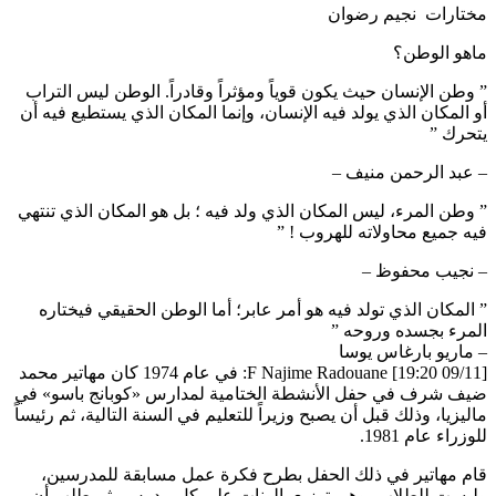
مختارات نجيم رضوان
ماهو الوطن؟
” وطن الإنسان حيث يكون قوياً ومؤثراً وقادراً. الوطن ليس التراب
أو المكان الذي يولد فيه الإنسان، وإنما المكان الذي يستطيع فيه أن
يتحرك ”
– عبد الرحمن منيف –
” وطن المرء، ليس المكان الذي ولد فيه ؛ بل هو المكان الذي تنتهي
فيه جميع محاولاته للهروب ! ”
– نجيب محفوظ –
” المكان الذي تولد فيه هو أمر عابر؛ أما الوطن الحقيقي فيختاره
المرء بجسده وروحه ”
– ماريو بارغاس يوسا
[09/11 19:20] F Najime Radouane: في عام 1974 كان مهاتير محمد
ضيف شرف في حفل الأنشطة الختامية لمدارس «كوبانج باسو» في
ماليزيا، وذلك قبل أن يصبح وزيراً للتعليم في السنة التالية، ثم رئيساً
للوزراء عام 1981.
قام مهاتير في ذلك الحفل بطرح فكرة عمل مسابقة للمدرسين،
وليست للطلاب، وهي توزيع بالونات على كل مدرس، ثم طلب أن