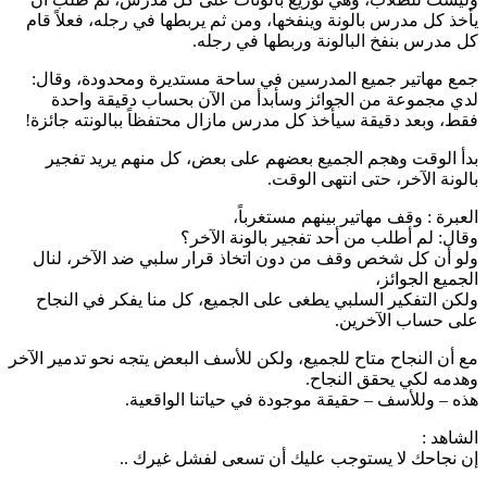
يأخذ كل مدرس بالونة وينفخها، ومن ثم يربطها في رجله، فعلاً‌ قام
كل مدرس بنفخ البالونة وربطها في رجله.
جمع مهاتير جميع المدرسين في ساحة مستديرة ومحدودة، وقال:
لدي مجموعة من الجوائز وسأبدأ من الآن بحساب دقيقة واحدة
فقط، وبعد دقيقة سيأخذ كل مدرس مازال محتفظاً ببالونته جائزة!
بدأ الوقت وهجم الجميع بعضهم على بعض، كل منهم يريد تفجير
بالونة الآخر، حتى انتهى الوقت.
العبرة : وقف مهاتير بينهم مستغرباً،
وقال: لم أطلب من أحد تفجير بالونة الآخر؟
ولو أن كل شخص وقف من دون اتخاذ قرار سلبي ضد الآخر، لنال
الجميع الجوائز،
ولكن التفكير السلبي يطغى على الجميع، كل منا يفكر في النجاح
على حساب الآخرين.
مع أن النجاح متاح للجميع، ولكن للأ‌سف البعض يتجه نحو تدمير الآخر
وهدمه لكي يحقق النجاح.
هذه – وللأسف – حقيقة موجودة في حياتنا الواقعية.
الشاهد :
إن نجاحك لا يستوجب عليك أن تسعى لفشل غيرك ..