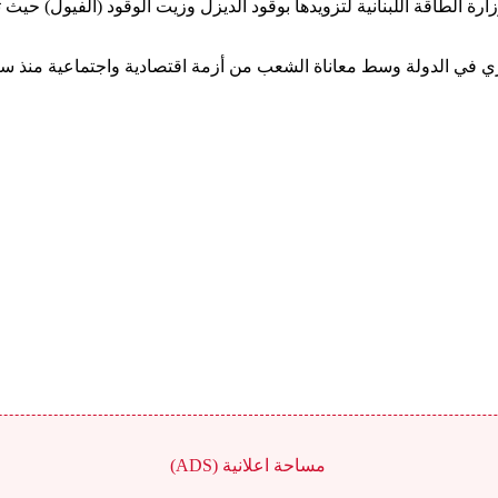
جزائرية منذ يناير/كانون الثاني 2006 باتفاقية مع وزارة الطاقة اللبنانية لتزويدها بوقود الديزل
ي في الدولة وسط معاناة الشعب من أزمة اقتصادية واجتماعية منذ سن
مساحة اعلانية (ADS)