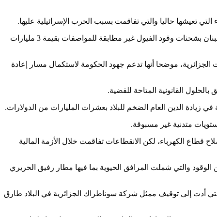
وتأتي المبادرة الجزائرية مع اقتراب اعلان الحكومة اللبنانية طي صفحة الدعوى القضائية ضد شركة سوناطراك التي اتهمت في 2020 بإغراق لبنان بشحنات وقود الفيول غير مطابقة للمواصفات بقيمة 3 مليارات
الجزائرية، موضحا أنها تدعم جهود الحكومة لاستكمال مسار إعادة
بالحلول القانونية المتاحة للقضية.
في زيادة الدين العام الضخم للبلاد بعشرات المليارات من الدولارات.
ح قطاع الكهرباء، لكن الانقطاعات تفاقمت خلال الأزمة المالية
ن الوقود والتي شملت المرافق الحيوية بما فيها مطار رفيق الحريري
 2020، وكانت السلطات اللبنانية قد حققت بالقضية التي أدت إلى توقيف ممثل شركة سوناطراك الجزائرية في البلاد طارق