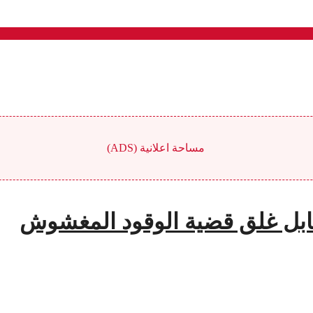
مساحة اعلانية (ADS)
قابل غلق قضية الوقود المغشوش