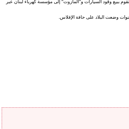
 وزيت الوقود (الفيول) حيث تقوم ببيع وقود السيارات و”المازوت” إلى مؤسسة كهرباء لبنان عبر
وات وضعت البلاد على حافة الإفلاس.