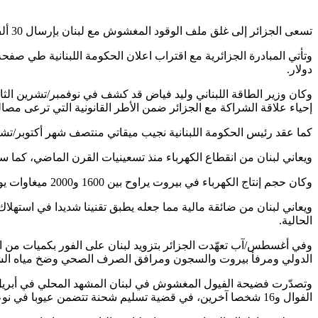
تسعى الجزائر إلى غلق ملف الوقود المغشوش مع لبنان بإرسال 30 ألف طن من الفيول إلى بيروت لإنقاذها من الظلام، في ظل أزمة الكهرباء التي تعيشها حاليا والتي تفاقمت بسبب الحرب الإسرائيلية عليها.
دولار.
وكان وزير الطاقة اللبناني وليد فياض قد كشف في نوفمبر/تشرين الث
إحياء علاقة الشراكة مع الجزائر ضمن الأطر القانونية التي ترعى مصالح
كما عقد رئيس الحكومة اللبنانية نجيب ميقاتي منتصف شهر أكتوبر/تشرين
ويعاني لبنان من انقطاع الكهرباء منذ تسعينيات القرن الماضي، كما سا
وكان حجم إنتاج الكهرباء في بيروت يراوح بين 1600 و2000 ميغاوات يوميا، إلا أن شح الوقود في السنوات الماضية خفّض الإنتاج تدريجيا إلى مستويات متدنية غير مسبوقة.
ويعاني لبنان من ضائقة مالية مما جعله يطبق تقنينا شديدا في استهلا
الحالية.
وفي أغسطس/آب تعهّدت الجزائر بتزويد لبنان على الفور بكميات من الو
الدولي ومرفأ بيروت والسجون ومرافق الصرف الصحي وضخ مياه ال
الفوال و16 شخصا آخرين، في قضية تسليم شحنة تتضمن عيوبا في نوعية الوقود لصالح شركة كهرباء لبنان.