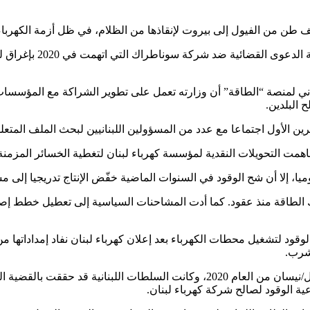
اني لمنصة “الطاقة” أن وزارته تعمل على تطوير الشراكة مع المؤسسات 
 البلدين.
 الأول اجتماعا مع عدد من المسؤولين اللبنانيين لبحث الملف المتعلق 
همت التحويلات النقدية لمؤسسة كهرباء لبنان لتغطية الخسائر المزمنة 
ك الطاقة منذ عقود. كما أدت المشاحنات السياسية إلى تعطيل خطط إصلا
قود لتشغيل محطات الكهرباء بعد إعلان كهرباء لبنان نفاد إمداداتها م
شرب.
وتصدّرت فضيحة الفيول المغشوش في لبنان المشهد المحلي في أبريل/نيسان من العام