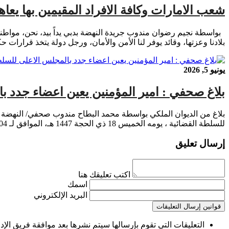
شعب الامارات وكافة الافراد المقيمين بها يع
بواسطة نجيم رضوان مندوب جريدة النهضة بدبي يداً بيد، نحن، مواطنو 
بلادنا وعزتها، وقائد يوفر لنا الأمن والأمان، ورجل دولة يتخذ قرارات
يونيو 5, 2026
بلاغ صحفي : امير المؤمنين يعين اعضاء جدد ب
بلاغ من الديوان الملكي بواسطة محمد البطاح مندوب صحفي/ النهضة ال
للسلطة القضائية ، يومه الخميس 18 ذي الحجة 1447 هـ، الموافق لـ 04 يونيو 2026، بالقصر الملكي بالرباط، الأعضاء الذين تفضل […]
إرسال تعليق
اكتب تعليقك هنا
اسمك
البريد الإلكتروني
قوانين إرسال التعليقات
التعليقات التي تقوم بإرسالها سيتم نشرها بعد موافقة فريق الإدا