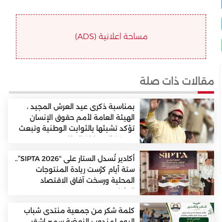
مساحة اعلانية (ADS)
مقالات ذات صلة
بمناسبة ذكرى عيد العرش المجيد ،
الهيئة العامة لأمم حقوق الإنسان
تؤكد تشبثها بالثوابت الوطنية وتبعث
بتهنئة إلى جلالة الملك .
أكادير تُسدل الستار على “SIPTA 2026”..
ستة أيام كرّست ريادة المنتوجات
المحلية ورسخت آفاق الاقتصاد
التضامني
كلمة شكر من جمعية منتدى شباب
اليوم لمندوب النهضة سمير اشقر