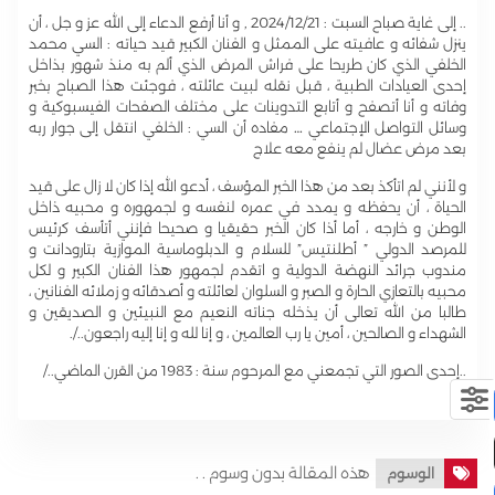
.. إلى غاية صباح السبت : 2024/12/21 , و أنا أرفع الدعاء إلى الله عز و جل ، أن
ينزل شفائه و عافيته على الممثل و الفنان الكبير قيد حياته : السي محمد
الخلفي الذي كان طريحا على فراش المرض الذي ألم به منذ شهور بذاخل
إحدى العيادات الطبية ، قبل نقله لبيت عائلته ، فوجئت هذا الصباح بخبر
وفاته و أنا أتصفح و أتابع التدوينات على مختلف الصفحات الفيسبوكية و
وسائل التواصل الإجتماعي … مفاده أن السي : الخلفي انتقل إلى جوار ربه
بعد مرض عضال لم ينفع معه علاج
و لأنني لم اتأكذ بعد من هذا الخبر المؤسف ، أدعو الله إذا كان لا زال على قيد
الحياة ، أن يحفظه و يمدد في عمره لنفسه و لجمهوره و محبيه ذاخل
الوطن و خارجه ، أما أذا كان الخبر حقيقيا و صحيحا فإنني أتأسف كرئيس
للمرصد الدولي ” أطلنتيس” للسلام و الدبلوماسية الموازية بتارودانت و
مندوب جرائد النهضة الدولية و اتقدم لجمهور هذا الفنان الكبير و لكل
محبيه بالتعازي الحارة و الصبر و السلوان لعائلته و أصدقائه و زملائه الفنانين ،
طالبا من الله تعالى أن يذخله جناته النعيم مع النبيئين و الصديقين و
الشهداء و الصالحين ، أمين يا رب العالمين ، و إنا لله و إنا إليه راجعون../.
..إحدى الصور التي تجمعني مع المرحوم سنة : 1983 من القرن الماضي../
هذه المقالة بدون وسوم . .
الوسوم