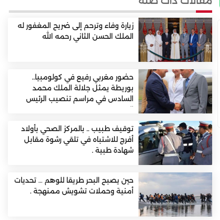
مقالات ذات صلة
زيارة وفاء وترحم إلى ضريح المغفور له
الملك الحسن الثاني رحمه الله
حضور مغربي رفيع في كولومبيا..
بوريطة يمثل جلالة الملك محمد
السادس في مراسم تنصيب الرئيس
الجديد.
توقيف طبيب .. بالمركز الصحي بأولاد
أفرج للاشتباه في تلقي رشوة مقابل
شهادة طبية .
حين يصبح البحر طريقا للوهم … تحديات
أمنية وحملات تشويش ممنهجة .