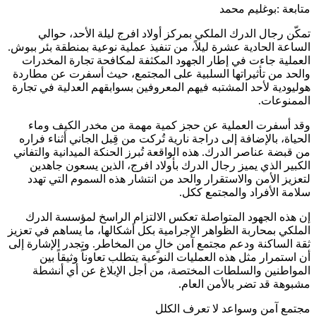
متابعة :بوغليم محمد
تمكّن رجال الدرك الملكي بمركز أولاد افرج ليلة الأحد، حوالي
الساعة الحادية عشرة ليلاً، من تنفيذ عملية نوعية بمنطقة بئر ببوش.
العملية جاءت في إطار الجهود المكثفة لمكافحة تجارة المخدرات
والحد من تأثيراتها السلبية على المجتمع، حيث أسفرت عن مطاردة
هوليودية لأحد المشتبه فيهم المعروفين بسوابقهم العدلية في تجارة
الممنوعات.
وقد أسفرت العملية عن حجز كمية مهمة من مخدر الكيف وماء
الحياة، بالإضافة إلى دراجة نارية تُركت من قِبل الجاني أثناء فراره
من قبضة عناصر الدرك. هذه الواقعة تُبرز الحنكة الميدانية والتفاني
الكبير الذي يميز رجال الدرك بأولاد افرج، الذين يسعون جاهدين
لتعزيز الأمن والاستقرار والحد من انتشار هذه السموم التي تهدد
سلامة الأفراد والمجتمع ككل.
إن هذه الجهود المتواصلة تعكس الالتزام الراسخ لمؤسسة الدرك
الملكي بمحاربة الظواهر الإجرامية بكل أشكالها، ما يساهم في تعزيز
ثقة الساكنة ودعم مجتمع آمن خالٍ من المخاطر. وتجدر الإشارة إلى
أن استمرار مثل هذه العمليات النوعية يتطلب تعاوناً وثيقاً بين
المواطنين والسلطات المختصة، من أجل الإبلاغ عن أي أنشطة
مشبوهة قد تضر بالأمن العام.
مجتمع آمن وسواعد لا تعرف الكلل