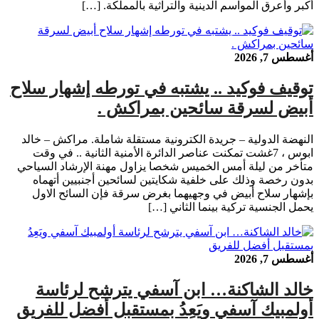
أكبر وأعرق المواسم الدينية والتراثية بالمملكة. […]
أغسطس 7, 2026
توقيف فوكيد .. يشتبه في تورطه إشهار سلاح
أبيض لسرقة سائحين بمراكش .
النهضة الدولية – جريدة الكترونية مستقلة شاملة. مراكش – خالد
ابوس ، 7غشت تمكنت عناصر الدائرة الأمنية الثانية .. في وقت
متأخر من ليلة أمس الخميس شخصا يزاول مهنة الإرشاد السياحي
بدون رخصة وذلك على خلفية شكايتين لسائحين أجنبيين أتهماه
بإشهار سلاح أبيض في وجهيهما بغرض سرقة فإن السائح الاول
يحمل الجنسية تركية بينما الثاني […]
أغسطس 7, 2026
خالد الشاكنة… ابن آسفي يترشح لرئاسة
أولمبيك آسفي ويَعِدُ بمستقبل أفضل للفريق