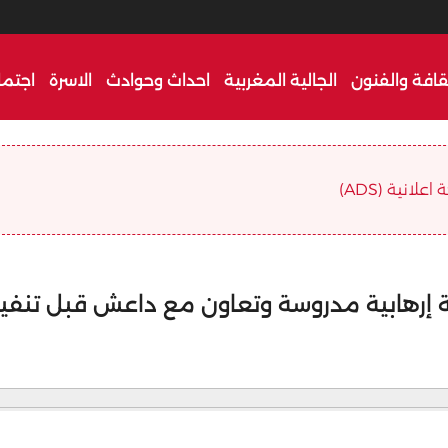
قافة والفنون
الجالية المغربية
احداث وحوادث
الاسرة
اجتما
علانية (ADS)
طة إرهابية مدروسة وتعاون مع داعش قبل تنفي