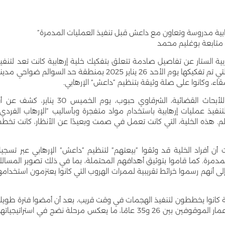
رهابية مدروسة وتعاون مع داعش قبل تنفيذ العمليات المدمرة”
متابعة بوغليم محمد
ربية الستار عن تفاصيل صادمة تتعلق بتفكيك خلية إرهابية كانت تعد لتنفي
سلسلة من العمليات المدمرة في المملكة. الخلية، التي تم تفكيكها يوم الأحد 26 يناير 2025 بمنطقة حد السوالم ضواحي م
قاء، وكانوا على صلة وثيقة بتنظيم “داعش” الإرهابي.
وفي ندوة صحفية عقدها مدير المكتب المركزي للأبحاث القضائية، الشرقاوي حبوب، يوم الخميس 30 يناير، كش
فيذ عمليات إرهابية باستخدام مواد متفجرة وبأساليب “الإرهاب الفردي”
عالم. هذه الخلية، التي كانت تعمل في صمت وبعيدًا عن الأنظار، كانت تخط
 أن أفراد الخلية قد وثقوا “بيعتهم” لتنظيم “داعش” الإرهابي عبر تسجي
لمدمرة. كما قاموا بتوثيق أهدافهم المحتملة، بما في ذلك تصوير المسال
لى أنهم رسموا خرائط تقريبية لممرات الهروب التي كانوا يعتزمون استخدامه
ية كانوا يخططون لتنفيذ الهجمات في وقت قريب، بعد أن أمضوا فترة طويل
في التخطيط والترتيب لمخططاتهم الإرهابية. تتراوح أعمار الموقوفين بين 26 و35 عامًا، ما يعكس مرحلة نضج في استراتيجيا