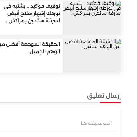
توقيف فوكيد .. يشتبه في
تورطه إشهار سلاح أبيض
لسرقة سائحين بمراكش .
‏الحقيقة الموجعة أفضل م
الوهم الجميل .
إرسال تعليق
اكتب تعليقك هنا