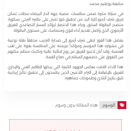
متابعة:بوغليم محمد
في مباراة مثيرة ضمن منافسات عصبة جهة الدار البيضاء-سطات، تمكن
فريق شرف أزمور لكرة اليد من تحقيق فوز ثمين على نظيره الترجي بسكورة،
متصدر البطولة السابق. وجاء هذا الانتصار ليؤكد المسار التصاعدي للفريق
الأزموري، الذي واصل تقديم أداء قوي ومتماسك على مستوى البطولة.
بفضل هذا الفوز، ارتقى شرف أزمور إلى صدارة الترتيب، محققاً نقلة نوعية
في مشواره هذا الموسم، ومؤكداً عزيمته على المنافسة بقوة على لقب
العصبة. وقد أبان لاعبو الفريق عن روح قتالية عالية وتكتيك منظم مكنهم
من التفوق على خصمهم المباشر في صراع القمة.
هذا الأداء اللافت يعكس الجهود الكبيرة التي يبذلها الطاقم الفني والإداري
للفريق، بالإضافة إلى التزام اللاعبين الذين يطمحون إلى تحقيق نتائج إيجابية
تليق بتاريخ النادي وطموحات جماهيره.
هذه المقالة بدون وسوم . .
الوسوم