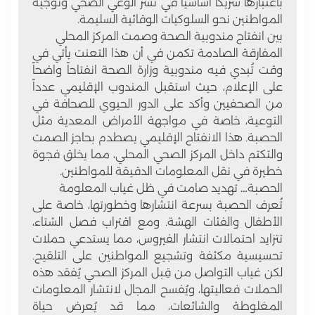
باعتبارها شريكاً أساسياً في نشر الوعي الصحي وتوجيه
المواطنين نحو السلوكيات الوقائية السليمة.
بين انفتاح مندوبية الصحة وصمت المركز المحلي
المفارقة الصادمة تكمن في أن هذا التعنت يأتي في
وقت تُبدي فيه
مندوبية وزارة الصحة
انفتاحاً واضحاً
على الإعلام، حيث استقبل المندوب الإقليمي عدداً
من الصحفيين وأكد على الدور الحيوي للصحافة في
التوعية، خاصة في مواجهة الأمراض المعدية مثل
الحصبة. هذا الانفتاح الإقليمي يصطدم بحاجز الصمت
والتكتم داخل المركز الصحي المحلي، مما يخلق فجوة
خطيرة في نقل المعلومات الدقيقة للمواطنين.
الحصبة… تهديد صامت في ظل غياب المعلومة
تُعرف
الحصبة
بسرعة انتشارها وخطورتها، خاصة على
الأطفال والفئات الهشة. ومع اقتراب فصل الشتاء،
تتزايد احتمالات انتشار الفيروس، مما يستدعي
حملات
تحسيسية مكثفة
وتشجيع المواطنين على التلقيح.
لكن غياب التواصل من قِبل المركز الصحي يُفقد هذه
الحملات فعاليتها، ويُفسح المجال لانتشار المعلومات
المغلوطة والشائعات، مما قد يُعرض حياة