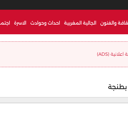
قافة والفنون
الجالية المغربية
احداث وحوادث
الاسرة
اجتما
علانية (ADS)
بطنجة