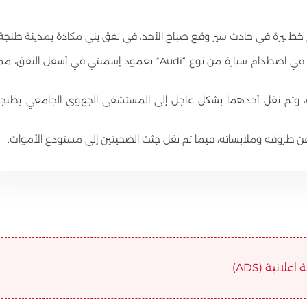
خط ـيرة في حادث سير وقع صباح الأحد، في نفق بني مكادة بمدينة طنجة.
وبحسب المعلومات الأولية، تسببت السرعة المفرطة في اصطدام سيارة من نوع “Audi” بعمود إسمنتي في أسفل النفق، 
، وتم نقل أحدهما بشكل عاجل إلى المستشفى الجهوي الجامعي بطنج
ن ظروفه وملابساته، فيما تم نقل جثث الضحيتين إلى مستودع الأموات.
علانية (ADS)