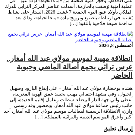
على الأقدام.. وحجز كمية ضخمة من «ماء الحياة» أولاد عبو – في
عملية أمنية وُصفت بالحازمة، أسدلت عناصر المركز الترابي للدرك
الملكي بأولاد عبو، اليوم الجمعة 7 غشت 2026، الستار على نشاط
يُشتبه في ارتباطه بتصنيع وترويج مادة «ماء الحياة»، وذلك بعد
مداهمة ضيعة فلاحية بالنفوذ […]
أغسطس 8, 2026
انطلاقة مهيبة لموسم مولاي عبد الله أمغار..
عرس تراثي يجمع أصالة الماضي وحيوية
الحاضر
هشام بوخضارة مولاي عبد الله أمغار – على إيقاع البارود وصهيل
الخيول، وفي مشهد احتفالي مهيب يجسد عمق الهوية المغربية،
أعطى والي جهة الدار البيضاء–سطات وعامل إقليم الجديدة، إلى
جانب رئيس جماعة مولاي عبد الله أمغار، وبحضور وفد رسمي
وازن، الانطلاقة الرسمية لفعاليات موسم مولاي عبد الله أمغار، أحد
أكبر وأعرق المواسم الدينية والتراثية بالمملكة. […]
إرسال تعليق