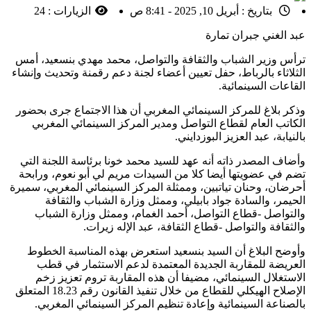
بتاريخ :
أبريل 10, 2025 - 8:41 ص
الزيارات :
24
عبد الغني جبران تمارة
ترأس وزير الشباب والثقافة والتواصل، محمد مهدي بنسعيد، أمس
الثلاثاء بالرباط، حفل تعيين أعضاء لجنة دعم رقمنة وتحديث وإنشاء
القاعات السينمائية.
وذكر بلاغ للمركز السينمائي المغربي أن هذا الاجتماع جرى بحضور
الكاتب العام لقطاع التواصل ومدير المركز السينمائي المغربي
بالنيابة، عبد العزيز البوزدايني.
وأضاف المصدر ذاته أنه عهد للسيد محمد خونا برئاسة اللجنة التي
تضم في عضويتها أيضا كلا من السيدات مريم لي أبو نعوم، ورابحة
أحرضان، وحنان تياتبين، وممثلة المركز السينمائي المغربي، سميرة
الحيمر، والسادة جواد بابيلي، وممثل وزارة الشباب والثقافة
والتواصل -قطاع التواصل، أحمد الغمام، وممثل وزارة الشباب
والثقافة والتواصل -قطاع الثقافة، عبد الإله زيرات.
وأوضح البلاغ أن السيد بنسعيد استعرض بهذه المناسبة الخطوط
العريضة للمقاربة الجديدة المعتمدة لدعم الاستثمار في قطب
الاستغلال السينمائي، مضيفا أن هذه المقاربة تروم تعزيز زخم
الإصلاح الهيكلي للقطاع من خلال تنفيذ القانون رقم 18.23 المتعلق
بالصناعة السينمائية وإعادة تنظيم المركز السينمائي المغربي.