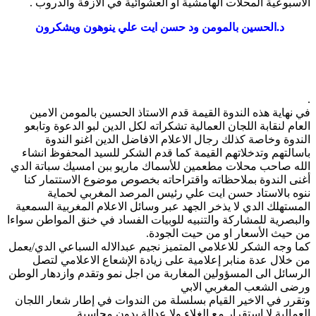
الاسبوعية المحلات الهامشية او العشوائية في الأزقة والدروب .
د.الحسين بالمومن ود حسن ايت علي ينوهون ويشكرون
.
في نهاية هذه الندوة القيمة قدم الاستاذ الحسين بالمومن الامين
العام لنقابة اللجان العمالية تشكراته لكل الدين لبو الدعوة وتابعو
الندوة وخاصة كذلك رجال الاعلام الافاضل الدين اغنو الندوة
باسالتهم وتدخلاتهم القيمة كما قدم الشكر للسيد المحفوظ انشاء
الله صاحب محلات مطعمين للأسماك ماريو ببن امسيك سباتة الدي
أغنى الندوة بملاحظاته واقتراحاته بخصوص موضوع الاستتمار كنا
ننوه بالاستاد حسن ايت علي رئيس المرصد المغربي لحماية
المستهلك الدي لا يذخر الجهد عبر وسائل الاعلام المغربية السمعية
والبصرية للمشاركة والتنبيه للوبيات الفساد في خنق المواطن سواءا
من حيث الأسعار او من حيت الجودة.
كما وجه الشكر للاعلامي المتميز نجيم عبدالاله السباعي الدي/يعمل
من خلال عدة منابر إعلامية على زيادة الإشعاع الاعلامي لتصل
الرسائل الى المسؤولين المغاربة من اجل نمو وتقدم وازدهار الوطن
ورضى الشعب المغربي الابي
وتقرر في الاخير القيام بسلسلة من الندوات في إطار شعار اللجان
العمالية لا استقرار مع الغلاء ولا عدالة بدون محاسبة