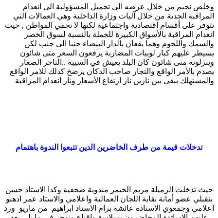
وخلص نجيم من خلال عرضه الى تحميل المسؤولية الى انعدام
المراقبة الجدية من خلال آليات وزارة الداخلية وهي العمالات التي
تتوفر على أقسام اقتصادية واجتماعية لكنها لا تحمي المواطن , حيث
انعدام المراقبة بالأسواق الكبيرة للجملة بالنسبة لسوق الخضر
والسمك واللحوم وهما يقعان بالدار البيضاء جنبا الى جنب لكن
يسيطر عليهم كبار لوبيات المضاربة يرفعون السعر متى شائون
وينزلونه متى شائون كان البلد يعيش في السيبة ..التاجر الصغار
يصدم بالأمر الواقع والتجار صاحب الدكان يرضخ كدلك للامر الواقع
والمستهلك يبقى بين نارين نار ارتفاع الأسعار ونار انعدام المراقبة
تدخلات قيمة من طرف الخاضرين الدين تتبعوا الندوة باهتمام
حيث تدخلت الزميلة مريم الحيمر مندوبة صحفية وكدا الاستاد حسن
بنقبلي عضو أمانة نقابة اللجان العمالية واعلامي والاستاد عمر ادهنو
اعلامي وجمعوي الاستادة عائشة برام الاستاد ابراهيم من ماريو ورد
عليهم الاساتدة المحاضرون بسلاسة واقناع ونوجز في ما يلي بعد