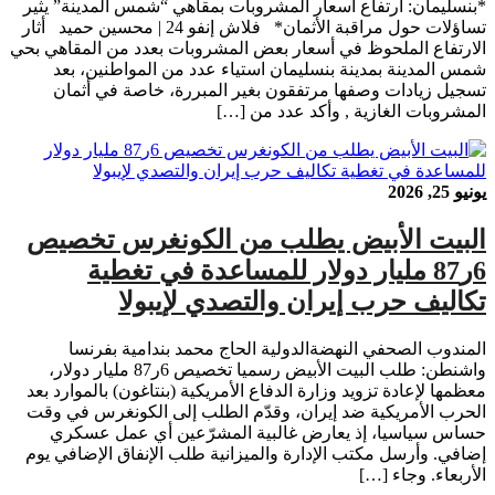
*بنسليمان: ارتفاع أسعار المشروبات بمقاهي “شمس المدينة” يثير
تساؤلات حول مراقبة الأثمان* فلاش إنفو 24 | محسين حميد أثار
الارتفاع الملحوظ في أسعار بعض المشروبات بعدد من المقاهي بحي
شمس المدينة بمدينة بنسليمان استياء عدد من المواطنين، بعد
تسجيل زيادات وصفها مرتفقون بغير المبررة، خاصة في أثمان
المشروبات الغازية , وأكد عدد من […]
يونيو 25, 2026
البيت الأبيض يطلب من الكونغرس تخصيص
6ر87 مليار دولار للمساعدة في تغطية
تكاليف حرب إيران والتصدي لإيبولا
المندوب الصحفي النهضةالدولية الحاج محمد بندامية بفرنسا
واشنطن: طلب البيت الأبيض رسميا تخصيص 6ر87 مليار دولار،
معظمها لإعادة تزويد وزارة الدفاع الأمريكية (بنتاغون) بالموارد بعد
الحرب الأمريكية ضد إيران، وقدّم الطلب إلى الكونغرس في وقت
حساس سياسيا، إذ يعارض غالبية المشرّعين أي عمل عسكري
إضافي. وأرسل مكتب الإدارة والميزانية طلب الإنفاق الإضافي يوم
الأربعاء. وجاء […]