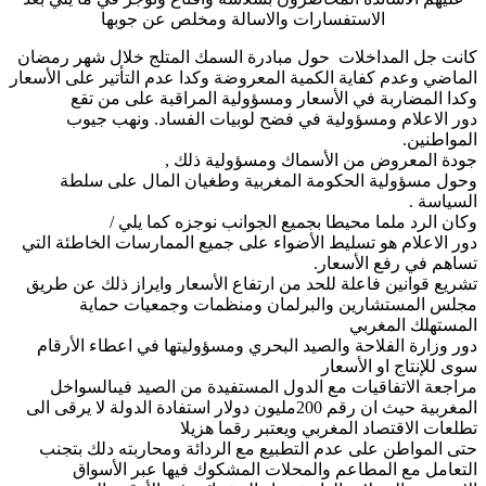
الاستفسارات والاسالة ومخلص عن جوبها
كانت جل المداخلات حول مبادرة السمك المتلج خلال شهر رمضان
الماضي وعدم كفاية الكمية المعروضة وكدا عدم التأتير على الأسعار
وكدا المضاربة في الأسعار ومسؤولية المراقبة على من تقع
دور الاعلام ومسؤولية في فضح لوبيات الفساد. ونهب جيوب
المواطنين.
جودة المعروض من الأسماك ومسؤولية ذلك ,
وحول مسؤولية الحكومة المغربية وطغيان المال على سلطة
السياسة .
وكان الرد ملما محيطا بجميع الجوانب نوجزه كما يلي /
دور الاعلام هو تسليط الأضواء على جميع الممارسات الخاطئة التي
تساهم في رفع الأسعار.
تشريع قوانين فاعلة للحد من ارتفاع الأسعار وايراز ذلك عن طريق
مجلس المستشارين والبرلمان ومنظمات وجمعيات حماية
المستهلك المغربي
دور وزارة الفلاحة والصيد البحري ومسؤوليتها في اعطاء الأرقام
سوى للإنتاج او الأسعار
مراجعة الاتفاقيات مع الدول المستفيدة من الصيد فيىالسواخل
المغربية حيث ان رقم 200مليون دولار استفادة الدولة لا يرقى الى
تطلعات الاقتصاد المغربي ويعتبر رقما هزيلا
حتى المواطن على عدم التطبيع مع الردائة ومحاربته دلك بتجنب
التعامل مع المطاعم والمحلات المشكوك فيها عبر الأسواق