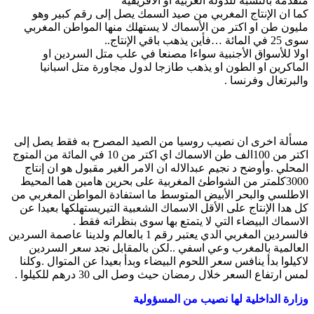
متقدمة بالنسبة للدولة العربية او الافريقية
كما ان الإنتاج المغربي من صيد السمك يصل إلى رقم كبير وهو
مليون طن او اكتر من الأسماك لا يستهلك منها المواطن المغربي
سوى 25 في المائة …فأين يذهب باقي الإنتاج..
اولا للأسواق الأجنبية سواءا مصنعا في علب متل السردين او
الماكرين او الطون او يذهب طازجا لدول مجاورة متل اسبانيا
والبرتغال وفرنسا .
مسألة اخرى ان نصيب روسيا من الصيد المصرح به فقط يصل إلى
اكتر من 100الف طن الاسماك اي اكتر من 10 في المائة من المتوج
المحلي .وأوضح د نجيم عبدالاله ان الامر الغير مقبول هو ان إنتاج
3000كلمتر من الشواطئ المغربية على بحرين هامين هما المحيط
الاطلسي والبحر الأبيض المتوسط ما استفادة المواطن المغربي من
كل هدا الإنتاج على الأقل الاسماك الشعبية التيريستهلكها بعيدا عن
الاسماك البيضاء التي لا يتمتع بها سوى بنظراته فقط .
فالسردين المغربي الدي يعتبر رقم 1 بالعالم ولدينا عاصمة السردين
العالمية بالمغرب وعي اسفي ..لكن بالمقابل نجد سعر السردين
لاكيلوا بدأ ينافس سعر اللحوم البيضاء وبدأ بعيدا عن المتوال .وكلنا
لمس ارتفاع السعر خلال رمضان حيث وصل الى 30 درهم للكيلوا .
وزارة الداخلية لها نصيب من المسؤولية