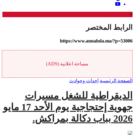
×
الرابط المختصر
https://www.annahda.ma/?p=53006
مساحة اعلانية (ADS)
الصفحة الرئيسية
احداث وحوادث
الديقراطية للشغل مسيرات
جهوية إحتجاجية يوم الأحد 17 مايو
2026 بباب دكالة بمراكش.