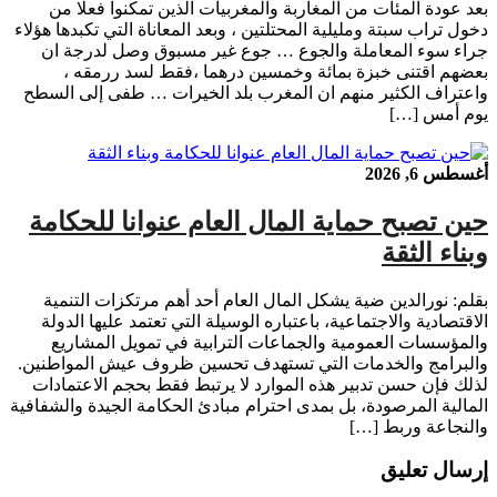
بعد عودة المئات من المغاربة والمغربيات الذين تمكنوا فعلا من
دخول تراب سبتة ومليلية المحتلتين ، وبعد المعاناة التي تكبدها هؤلاء
جراء سوء المعاملة والجوع … جوع غير مسبوق وصل لدرجة ان
بعضهم اقتنى خبزة بمائة وخمسين درهما ،فقط لسد ررمقه ،
واعتراف الكثير منهم ان المغرب بلد الخيرات … طفى إلى السطح
يوم أمس […]
أغسطس 6, 2026
حين تصبح حماية المال العام عنوانا للحكامة
وبناء الثقة
بقلم: نورالدين ضية يشكل المال العام أحد أهم مرتكزات التنمية
الاقتصادية والاجتماعية، باعتباره الوسيلة التي تعتمد عليها الدولة
والمؤسسات العمومية والجماعات الترابية في تمويل المشاريع
والبرامج والخدمات التي تستهدف تحسين ظروف عيش المواطنين.
لذلك فإن حسن تدبير هذه الموارد لا يرتبط فقط بحجم الاعتمادات
المالية المرصودة، بل بمدى احترام مبادئ الحكامة الجيدة والشفافية
والنجاعة وربط […]
إرسال تعليق