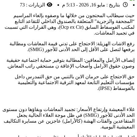
بتاريخ :
مايو 16, 2026 - 5:13 م
الزيارات :
73
​حيث سيطالب المحتجون من خلالها ما وصفوه بإلغاء المراسيم
“المجحفة والزجرية” المتعلقة بالصندوق الداخلي للتقاعد التابع
لمكتب الفوسفاط السابق (Ocp ex Cir)، وهي القرارات التي تسببت
في تجميد المعاشات.
​رفع الاشات الهزيلة: الاحتجاج على تدني قيمة المعاشات ومطالبة
برفعها لتصل على الأقل إلى الحد الأدنى للأجور (SMIG).
​إنصاف الأرامل والمعاقين: المطالبة بتوفير حماية اجتماعية حقيقية
وصون حقوق الأرامل وأصحاب الإعاقة ن مستحقي راتب المعاش.
​حق الاحتجاج على حرمان الابن بالتنبي من حق التمدرس داخل
مؤسسات التعليم التابعة لمعهد الترقية الاجتماعية والتعليمية
بالفوسفاط (IPSE).
​غلاء المعيشة وإرتفاع الأسعار: تجميد المعاشات وبقاؤها دون مستوى
الحد الأدنى للأجور (SMIG) في ظل موجة الغلاء الحالية يجعل
المتقاعدين والفئات الهشة (كالأرامل) عاجزين عن مسايرة التكاليف
المعيشية اليومية.