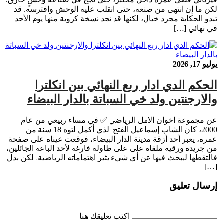
لكن ما إن انتهى من صنعه، حتى انقلب عليه الوحش وافترسه. قد
تبدو الحكاية مجرد خيال، لكنها قد تجد نسخة كروية منها يوم الأحد
في نهائي […]
يوليو 17, 2026
الحكم الدي ادار ربع النهائي بين انكلترا
والارجنتين ولد خي السباتة بالدار البيضاء
عن مجموعة اخوان الامل الرياضي ✅ في مساء ربيعي من عام
2000، كان الشاب إسماعيل الفتح الذي أكمل لتوه 18 سنة من
عمره، يعبر أحد أزقة مدينة الدار البيضاء، فوقعت عيناه على صفحة
من جريدة ورقية ملقاة على على طاولة فارغة لأحد الباعة الجائلين،
فالتقطها ليبحث فيها عن أي شيء يثير اهتماماته الرياضية، لكن بدل
[…]
إرسال تعليق
اكتب تعليقك هنا