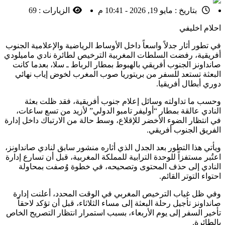
بتاريخ :
مايو 19, 2026 - 10:41 م
الزيارات :
69
احلام اخليفي
في تطور أثار جدلاً واسعاً داخل الأوساط الرياضية والإعلامية الجنوب
أفريقية، رفضت السلطات المغربية الترخيص لطائرة نادي ماميلودي
صانداونز الجنوب أفريقي بالهبوط بمطار الرباط ـ سلا، بعدما كانت
البعثة تستعد للسفر من بريتوريا صوب المغرب لخوض إياب نهائي
دوري أبطال أفريقيا.
وحسب ما تداولته وسائل إعلام جنوب أفريقية، فقد ظلت بعثة
النادي عالقة بمطار “أوليفر تامبو الدولي” لأزيد من تسع ساعات،
في انتظار الضوء الأخضر للإقلاع، وسط حالة من الارتباك داخل إدارة
الفريق الجنوب أفريقي.
ويأتي هذا التطور بعد الجدل الذي أثاره منشور سابق لنادي صانداونز،
اعتُبر مستفزاً للوحدة الترابية للمملكة المغربية، قبل أن تسارع إدارة
النادي إلى حذف المحتوى وتصحيحه، في خطوة وُصفت بمحاولة
احتواء التوتر القائم.
وفي ظل غياب الترخيص المغربي في الوقت المحدد، أعلنت إدارة
صانداونز تأجيل رحلة البعثة إلى مساء الثلاثاء، قبل أن تؤكد لاحقاً
تأخير السفر إلى يوم الأربعاء، بسبب استمرار انتظار التصريح الخاص
بالطائرة.