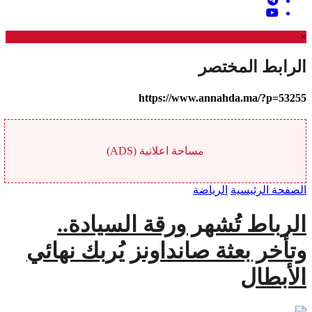
×
الرابط المختصر
https://www.annahda.ma/?p=53255
مساحة اعلانية (ADS)
الصفحة الرئيسية
الرياضة
الرباط تُشهر ورقة السيادة..
وتأخر بعثة صانداونز يُربك نهائي
الأبطال