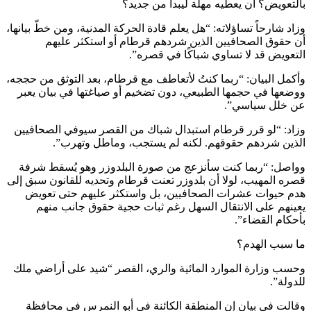
بالتعويض؟ أن يعطيه مهلة ليبدأ من جديد؟
وزاد شارحاً تساؤلاته: “هل يعلم قادة الحركة المدنية، ومن خطّ بيانها،
أن حقوق الصحافيين الذين شردهم قرطام أو استكثر عليهم
التعويض قد لا تساوي شباكًا في قصره”.
وأكمل البيان: “ربما كنتُ لأتعاطف مع قرطام، بعد التوثق من حججه،
ووضعها في حجمها الطبيعي، دون تضخيم أو صياغتها في بيان يعبر
عن خلل سياسي”.
وزاد: “لو قرر قرطام استبدال شباك من القصر سيوفي الصحافيين
الذين شردهم حقوقهم. لكنه لم يستجب، وماطل وتهرب”.
وواصل: “ربما كنت سأنزعج من صورة البلدوزر وهو يُسقط شرفة
قصره المهيب، لولا أن بلدوزر تعنت قرطام وتحديه للقانون سبق إلى
هدم حيوات عشرات الصحافيين، بل واستكثر عليهم حتى تعويض
يعينهم على الانتقال السهل رغم ثبات حجية حقوق جانب منهم
بأحكام القضاء”.
ما سبب الهدم؟
وحسب وزارة الموارد المائية والري، القصر “شيد على أراضي ملك
للدولة”.
وقالت في بيان إن المنطقة الكائنة في أبو النمرس في محافظة