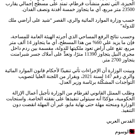
الجيزة، التي تضم منشآت قرطام، تمتد على مسطح إجمالي يقارب
23500 متر مربع، أي ما يتجاوز خمسة أفدنة ونصف الفدان.
حسب وزارة الموارد المائية والري، القصر “شيد على أراضي ملك
للدولة”
وحسب نتائج الرفع المساحي الذي أجرته الهيئة العامة للمساحة،
فإن ما يزيد على 60% من هذا المسطح، أي ما يتجاوز 14 ألف متر
مربع، تقع على أراضٍ تعود ملكيتها للدولة، مقسمة بين ردم داخل
مجرى النيل يتجاوز 11390 مترًا، وتعدٍّ على أملاك جسر شبرامنت
يتجاوز 2700 متر.
وبينت الوزارة أن الإجراءات تأتي تنفيذًا لأحكام قانون الموارد المائية
والري رقم 147 لسنة 2021، وبقرار من اللجنة العليا لتصويب
التواجدات المشكّلة برئاسة وزير العدل.
وطلب الممثل القانوني لقرطام من الوزارة تأجيل أعمال الإزالة
الحكومية، مؤكدًا أنه سيتولى تنفيذها على نفقته الخاصة. واستجابت
الوزارة ومنحته مهلة حتى نهاية مايو، غير أن المهلة انقضت دون
التنفيذ.
القدس العربي
الوسوم