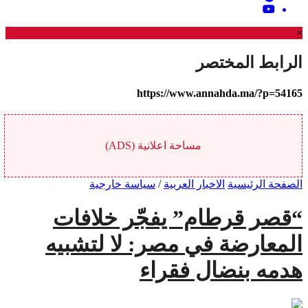
×
الرابط المختصر
https://www.annahda.ma/?p=54165
مساحة اعلانية (ADS)
الصفحة الرئيسية
الاخبار العربية
/
سياسة خارجية
“قصر قرطام” يفجّر خلافات
المعارضة في مصر: لا لتشبيه
هدمه بنضال فقراء