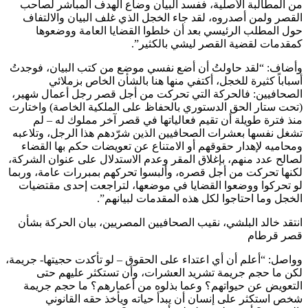
من المطالبة الأصلية، ففسد البيان وضاع الهدف المباشر لصاحب
القصر ولمن أصدروه، لقد جاء الخجل الذي غلف البيان والالتفاف
حول المطلب الرئيسي بعد أن خلطوا القضايا العامة ووضعوها
كمقدمات لقضية القصر ليشي بالكثير”.
وأضاف: “لقد حاولتُ أن أضع نفسي موضع من كتب البيان، فوجدتُ
أسباباً كثيرة للخجل، أكتفي منها هنا بالشأن الخاص بزملائي
الصحافيين: فالحركة التي تحركت من أجل قصر رجل أعمال شهير،
(تحت ستار الحق الدستوري بالحفاظ على الملكية الخاصة) واختارت
منذ فترة طويلة أن تقيم فعالياتها في قصر آخر مملوك له – لم
تشغل نفسها بعشرات الصحافيين الذين شرّدهم هذا الرجل، وتلاعبه
ومحاميه لإهدار حقوقهم أو الامتناع عن تعويضات حكم بها القضاء
لصالح عدد منهم، بإغلاق المقر وعدم الاستدلال على عنوان الشركة،
لكنها تحركت من أجل قصره، وألبسوا تحركهم بمبررات عامة، وربما
لو تحركوا ووضعوا القضايا في موضعها، لتراجعت إحدى مقتضيات
الخجل وما احتاجوا لكل هذه المقدمات لبيانهم”.
انتقد خالد البلشي، نقيب الصحافيين المصريين، بيان الحركة بشأن
قصر قرطام
وواصل: “أعلم أن أي اعتداء على الحقوق – لو تأكدت حجيتها- جريمة،
لكن ما حجم جريمة تشريد العشرات، وأن تستكثر عليهم حتى
التعويض عن حيواتهم؟ وعما بذلوه من أعمارهم؟ ما حجم جريمة
شخص استكثر على إنسان أن يبدأ حياته ويأخذ حقه القانوني