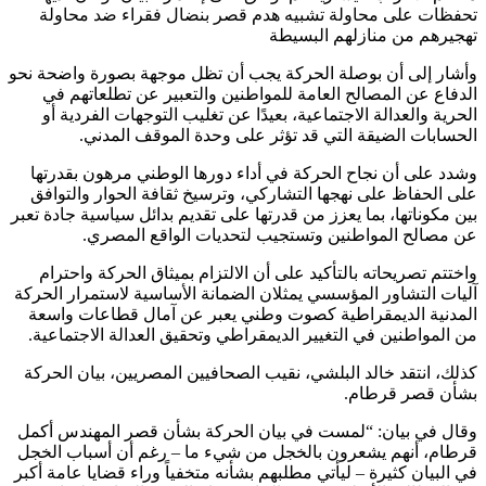
تحفظات على محاولة تشبيه هدم قصر بنضال فقراء ضد محاولة
تهجيرهم من منازلهم البسيطة
وأشار إلى أن بوصلة الحركة يجب أن تظل موجهة بصورة واضحة نحو
الدفاع عن المصالح العامة للمواطنين والتعبير عن تطلعاتهم في
الحرية والعدالة الاجتماعية، بعيدًا عن تغليب التوجهات الفردية أو
الحسابات الضيقة التي قد تؤثر على وحدة الموقف المدني.
وشدد على أن نجاح الحركة في أداء دورها الوطني مرهون بقدرتها
على الحفاظ على نهجها التشاركي، وترسيخ ثقافة الحوار والتوافق
بين مكوناتها، بما يعزز من قدرتها على تقديم بدائل سياسية جادة تعبر
عن مصالح المواطنين وتستجيب لتحديات الواقع المصري.
واختتم تصريحاته بالتأكيد على أن الالتزام بميثاق الحركة واحترام
آليات التشاور المؤسسي يمثلان الضمانة الأساسية لاستمرار الحركة
المدنية الديمقراطية كصوت وطني يعبر عن آمال قطاعات واسعة
من المواطنين في التغيير الديمقراطي وتحقيق العدالة الاجتماعية.
كذلك، انتقد خالد البلشي، نقيب الصحافيين المصريين، بيان الحركة
بشأن قصر قرطام.
وقال في بيان: “لمست في بيان الحركة بشأن قصر المهندس أكمل
قرطام، أنهم يشعرون بالخجل من شيء ما – رغم أن أسباب الخجل
في البيان كثيرة – ليأتي مطلبهم بشأنه متخفياً وراء قضايا عامة أكبر