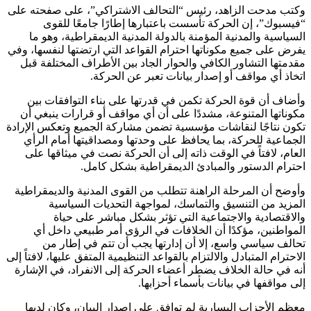
وكتب مدحت الزاهد، رئيس “التحالف الاشتراكي”، على صفحته على
“فيسبوك”، إن الحركة تأسست باعتبارها إطارًا جامعًا للقوى
السياسية والمدنية المؤمنة بالدولة المدنية الديمقراطية، وهو ما
يفرض على جميع مكوناتها احترام القواعد التي ارتضتها لنفسها، وفي
مقدمتها التشاور الكافي والحوار الجاد بين الأطراف المختلفة قبل
اتخاذ أي مواقف أو إصدار بيانات تعبر عن الحركة.
وأضاف أن قوة الحركة تكمن في قدرتها على بناء التوافقات بين
مكوناتها المتنوعة، مشددًا على أن أي مواقف أو قرارات ينبغي أن
تكون نتاجًا لنقاشات مؤسسية تضمن مشاركة الجميع وتعكس الإرادة
الجماعية للحركة، بما يحافظ على وحدتها ومصداقيتها أمام الرأي
العام، لافتاً في الوقت ذاته إلى أن الحركة نصت في ميثاقها على
احترام الدستور والمبادئ الديمقراطية بشكل كامل.
وأوضح أن المرحلة الراهنة تتطلب من القوى المدنية والديمقراطية
المزيد من التنسيق والتماسك، لمواجهة التحديات السياسية
والاقتصادية والاجتماعية التي تؤثر بشكل مباشر على حياة
المواطنين، مؤكدًا أن الخلافات في الرؤى أمر طبيعي داخل أي
تحالف سياسي واسع، إلا أن إدارتها يجب أن تتم في إطار من
الاحترام المتبادل والالتزام بالقواعد التنظيمية المتفق عليها، لافتاً إلى
أنه في حالة الخلاف يضطر أعضاء الحركة إلى الانفراد، في الإشارة
إلى مواقفها في بيانات بأسماء أحزابها.
معظم الأحزاب اليسارية لم توافق على إصدار البيان، وكان لديها