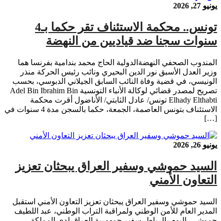
يونيو 27, 2026
تونس.. محكمة الاستئناف تقر حكما بـ4
سنوات سجنا ضد قياديين من النهضة
المندوب الصحفي النهضةالدولية الحاج محمد بندامية بفرنسا هما
وزير العدل الأسبق نور الدين البحيري ونائب رئيس الحركة منذر
الونيسي، في قضية وفاة النائب السابق الجيلاني الدبوسي، بحسب
تصريح لمصدر قضائي لوكالة الأنباء التونسية Adel Bin Ibrahim Bin
Elhady Elthabti تونس/ عادل الثابتي/ الأناضول أقرت محكمة
الاستئناف بتونس العاصمة، الجمعة، حكما بالسجن مدة 4 سنوات في
[…]
يونيو 26, 2026
السيد حموشي وسفير العراق يبحثان تعزيز
التعاون الأمني
السيد حموشي وسفير العراق يبحثان تعزيز التعاون الأمني استقبل
المدير العام للأمن الوطني ولمراقبة التراب الوطني، عبد اللطيف
حموشي، اليوم بالرباط، سفير جمهورية العراق لدى المملكة