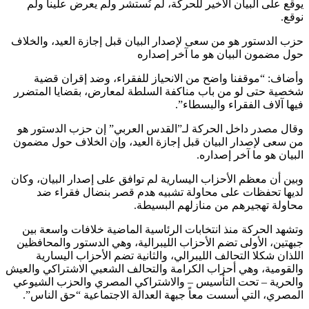
يوقع على البيان الأخير للحركة، لم نُستشر ولم يعرض علينا ولم
نوقع.
حزب الدستور هو من سعى لإصدار البيان قبل إجازة العيد، والخلاف
حول مضمون البيان هو ما آخر إصداره
وأضاف: “موقفنا واضح من الانحياز للفقراء، وضد إقران قضية
شخصية حتى لو من باب مناكفة السلطة لمعارض، بقضايا المتضرر
فيها آلاف الفقراء والبسطاء”.
وقال مصدر داخل الحركة لـ”القدس العربي” إن حزب الدستور هو
من سعى لإصدار البيان قبل إجازة العيد، وإن الخلاف حول مضمون
البيان هو ما آخر إصداره.
وبين أن معظم الأحزاب اليسارية لم توافق على إصدار البيان، وكان
لديها تحفظات على محاولة تشبيه هدم قصر بنضال فقراء ضد
محاولة تهجيرهم من منازلهم البسيطة.
وتشهد الحركة منذ انتخابات الرئاسية الماضية خلافات واسعة بين
جبهتين، الأولى تضم الأحزاب الليبرالية، وهي الدستور والمحافظين
اللذان شكلا التحالف الليبرالي، والثانية تضم الأحزاب اليسارية
والقومية، وهي أحزاب الكرامة والتحالف الشعبي الاشتراكي والعيش
والحرية – تحت التأسيس – والاشتراكي المصري والحزب الشيوعي
المصري، التي أسست معاً جبهة العدالة الاجتماعية “حق الناس”.