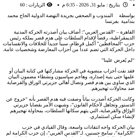
بتاريخ :
مايو 31, 2026 - 6:35 م
الزيارات :
60
بواسطة المندوب و الصحفي بجريدة النهضة الدولية الحاج محمد
بندامية بفرنسا
القاهرة – “القدس العربي”: أضاف بيان أصدرته الحركة المدنية
الديمقراطية، رفضاً لإقدام السلطات على هدم قصر يملكه رئيس
حزب “المحافظين” أكمل قرطام، سبباً جديداً للخلافات والانقسامات
داخل الحركة التي تضم عدداً من أحزاب المعارضة وشخصيات عامة.
“لم يُعرض علينا”
فقد نفت أحزاب منضوية في الحركة مشاركتها في كتابة البيان أو
علمها حتى بنية إصداره، وهاجم سياسيون ونشطاء مضمون البيان
الذي ساوى بين هدم قصر ونضال أهالي جزيرتي الوراق والقرصاية
ضد محاولات تهجيرهم.
وكانت الحركة أصدرت بياناً وصفت فيه هدم القصر بأنه “خروج عن
الدستور وتجاهل لأحكام القانون”، وشبهت الأمر بقضايا جزيرتي
الورّاق والقرصاية، التي يتهم سكانها السلطات، بمحاولة تهجيرهم
لإنشاء سكن استثماري.
بيان الحركة واجه انتقادات واسعة، وقال القيادي في حزب
“الكرامة”، سامج حسنين، لـ”القدس العربي”، إن حزب الكرامة لم