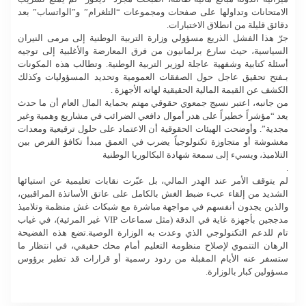
الامتحانات وتداولها على صفحات ومجموعات “التلغرام” و”الواتساب” بعد
دقائق قليلة من انطلاق الاختبارات.
جرّ هذا الفشل الذريع مسؤولي وزارة التربية الوطنية إلى مرمى النيران
السياسية، حيث سارع برلمانيون من فرق المعارضة والأغلبية إلى توجيه
أسئلة كتابية وشفهية عاجلة لوزير التربية الوطنية. وتطالب هذه المكونات
بـفتح تحقيق عاجل حول الصفقات العمومية وتحديد المسؤوليات وكذلك
الكشف عن القيمة المالية الحقيقية لهاته الأجهزة .
من جانبه، اعتبر نسيج جمعوي حقوقي مهتم بحماية المال العام أن ما حدث
يعد “مؤشراً خطيراً على هدر أموال دافعي الضرائب في مشاريع وهمية وغير
مجدية”. وأوضحت الهيئات الحقوقية أن الاعتماد على حلول ترقيعية ومعدات
مغشوشة أو متجاوزة تكنولوجياً يضرب في العمق مبدأ تكافؤ الفرص بين
التلاميذ، ويسيء إلى سمعة شهادة البكالوريا الوطنية
.
لم يتوقف الأمر عند الهدر المالي، بل عبّرت نقابات تعليمية عن استيائها
الشديد من إلقاء عبء ضبط الغش بالكامل على عاتق الأساتذة المراقبين،
والذين يجدون أنفسهم في مواجهة مباشرة مع شبكات غش منظمة وتلاميذ
مدججين بأجهزة غاية في الدقة (مثل سماعات VIP غير المرئية)، في غياب
تام للدعم التكنولوجي الذي وعدت به الوزارة الوصية.تضع هذه الفضيحة
الرهان التنموي لإصلاح منظومة التعليم أمام محك حقيقي، في انتظار ما
ستسفر عنه الأيام المقبلة من ردود رسمية أو قرارات قد تطير برؤوس
مسؤولين كبار بالوزارة.