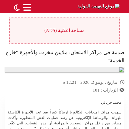
مساحة اعلانية (ADS)
صدمة في مراكز الامتحان: ملايين تبخرت والأجهزة “خارج
الخدمة”
بتاريخ :
يونيو 2, 2026 - 12:21 م
الزيارات :
101
محمد حربالي
شهدت مراكز امتحانات البكالوريا ارتباكاً كبيراً بعد عجز الأجهزة الكاشفة
للهواتف والوسائط الإلكترونية عن رصد عمليات الغش المتطورة. وأكدت
مصادر من داخل مراكز التصحيح والمراقبة أن هذه التقنيات، التي كفّت
ميزانية الدولة مبالغ مالية طائلة، أصبحت مجرد “ديكور” لم يمنع تسريب