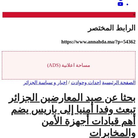
×
الرابط المختصر
https://www.annahda.ma/?p=54362
مساحة اعلانية (ADS)
الصفحة الرئيسية
احداث وحوادث
/
اخبار و سياسة الجزائر
بحثا عن صيد المعارضين الجزائر
تبعث وفدا أمنيا إلى باريس يضم
أهم قيادات أجهزة الأمن
والمخابرات