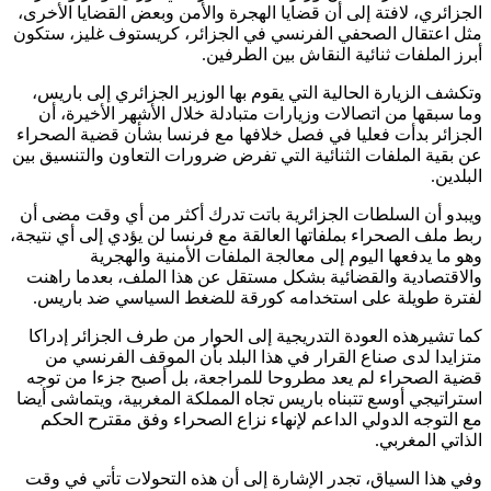
الجزائري، لافتة إلى أن قضايا الهجرة والأمن وبعض القضايا الأخرى،
مثل اعتقال الصحفي الفرنسي في الجزائر، كريستوف غليز، ستكون
أبرز الملفات ثنائية النقاش بين الطرفين.
وتكشف الزيارة الحالية التي يقوم بها الوزير الجزائري إلى باريس،
وما سبقها من اتصالات وزيارات متبادلة خلال الأشهر الأخيرة، أن
الجزائر بدأت فعليا في فصل خلافها مع فرنسا بشأن قضية الصحراء
عن بقية الملفات الثنائية التي تفرض ضرورات التعاون والتنسيق بين
البلدين.
ويبدو أن السلطات الجزائرية باتت تدرك أكثر من أي وقت مضى أن
ربط ملف الصحراء بملفاتها العالقة مع فرنسا لن يؤدي إلى أي نتيجة،
وهو ما يدفعها اليوم إلى معالجة الملفات الأمنية والهجرية
والاقتصادية والقضائية بشكل مستقل عن هذا الملف، بعدما راهنت
لفترة طويلة على استخدامه كورقة للضغط السياسي ضد باريس.
كما تشيرهذه العودة التدريجية إلى الحوار من طرف الجزائر إدراكا
متزايدا لدى صناع القرار في هذا البلد بأن الموقف الفرنسي من
قضية الصحراء لم يعد مطروحا للمراجعة، بل أصبح جزءا من توجه
استراتيجي أوسع تتبناه باريس تجاه المملكة المغربية، ويتماشى أيضا
مع التوجه الدولي الداعم لإنهاء نزاع الصحراء وفق مقترح الحكم
الذاتي المغربي.
وفي هذا السياق، تجدر الإشارة إلى أن هذه التحولات تأتي في وقت