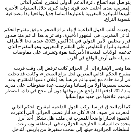
يتواصل فيه اتساع دائرة الدعم الدولي لمقترح الحكم الذاتي
المغربي، بعدما أعلنت عدة قوى دولية كبرى خلال السنوات الأخيرة
تأييدها للمبادرة المغربية باعتبارها أساسا جديا وواقعيا وذا مصداقية
لتسوية النزاع.
وجددت أغلب الدول الداعمة لإنهاء نزاع الصحراء وفق مقترح الحكم
الذاتي المغربي، في الشهور الأخيرة، وقد تزايد هذا الدعم منذ صدور
قرار مجلس الأمن الدولي في 31 أكتوبر 2025، عندما دعا الأطراف
المعنية بالنزاع للتفاوض على المقترح المغربي، وهو المقترح الذي
تدعمه الولايات المتحدة الأمريكية بقوة وتشرف على مفاوضات
لتنزيله على أرض الواقع في أقرب.
هذا وتجدر الإشارة إلى أن الجزائر كانت ترفض إلى وقت قريب
مقترح الحكم الذاتي المغربي لحل نزاع الصحراء، وكانت قد دخلت
في أزمة حادة مع إسبانيا ثم فرنسا بعد إعلان دعمها للمقترح، وقد
سحبت سفيرها أولا من إسبانيا ومارست عدة ضغوطات على مدريد
منذ 2022 لدفعها للتراجع عن موقفها دون أن تنجح في ذلك، لتضطر
لترميم علاقتها من جديد مع إسبانيا.
كما أن التحاق فرنسا بركب الدول الداعمة لمقترح الحكم الذاتي
المغرب في صيف 2024 كان قد أثار غضب الجزائر، التي اعتبرت
الخطوة انحيازا واضحاً للمغرب في ملف ظل يشكل أحد أبرز
محددات السياسة الخارجية الجزائرية في المنطقة، وسارعت
السلطات الجزائرية حينها إلى سحب سفيرها من باريس، لتدخل