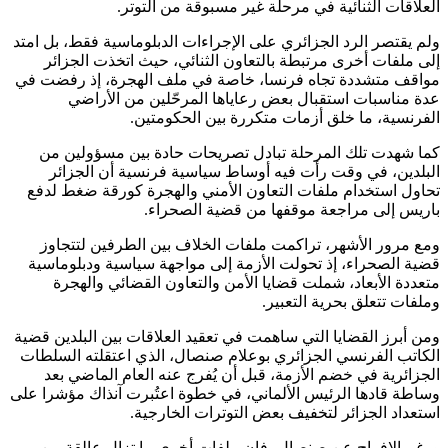
العلاقات الثنائية في مرحلة غير مسبوقة من التوتر.
ولم يقتصر الرد الجزائري على الإجراءات الدبلوماسية فقط، بل امتد
إلى ملفات أخرى مرتبطة بالتعاون الثنائي، حيث اتخذت الجزائر
مواقف متشددة تجاه فرنسا، خاصة في ملف الهجرة، إذ رفضت في
عدة مناسبات استقبال بعض رعاياها المرحّلين من الأراضي
الفرنسية، ما خلق أزمات متكررة بين الحكومتين.
كما شهدت تلك المرحلة تبادل تصريحات حادة بين مسؤولين من
البلدين، في وقت رأت فيه أوساط سياسية فرنسية أن الجزائر
تحاول استخدام ملفات التعاون الأمني والهجرة كورقة ضغط لدفع
باريس إلى مراجعة موقفها من قضية الصحراء.
ومع مرور الأشهر، تراكمت ملفات الخلاف بين الطرفين لتتجاوز
قضية الصحراء، إذ تحولت الأزمة إلى مواجهة سياسية ودبلوماسية
متعددة الأبعاد، شملت قضايا الأمن والتعاون القضائي والهجرة
وملفات تتعلق بحرية التعبير.
ومن أبرز القضايا التي ساهمت في تعقيد العلاقات بين البلدين قضية
الكاتب الفرنسي الجزائري بوعلام صنصال، الذي اعتقلته السلطات
الجزائرية في خضم الأزمة، قبل أن يُفرج عنه العام الماضي بعد
وساطة قادها الرئيس الألماني، في خطوة اعتُبرت آنذاك مؤشرا على
استعداد الجزائر لتخفيف بعض التوترات الخارجية.
ورغم الإفراج عن صنصال، فإن ملفات أخرى ما تزال عالقة بين