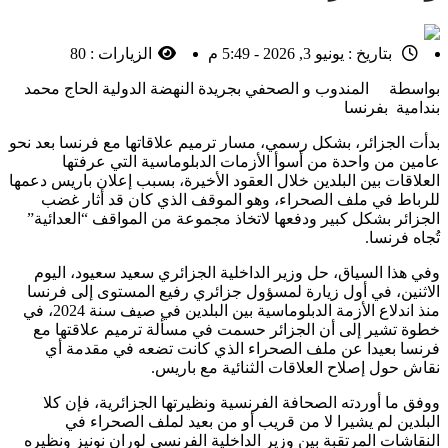
بتاريخ :
يونيو 3, 2026 - 5:49 م
الزيارات :
80
بواسطة المندوب و الصحفي بجريدة النهضة الدولية الحاج محمد
بندامية بفرنسا
بدأت الجزائر، بشكل رسمي، مسار ترميم علاقاتها مع فرنسا بعد نحو
عامين من واحدة من أسوأ الأزمات الدبلوماسية التي عرفتها
العلاقات بين البلدين خلال العقود الأخيرة، بسبب إعلان باريس دعمها
للرباط في ملف الصحراء، وهو الموقف الذي كان قد أثار غضب
الجزائر بشكل كبير ودفعها لاتخاذ مجموعة من المواقف “العدائية”
تُجاه فرنسا.
وفي هذا السياق، حل وزير الداخلية الجزائري سعيد سعيود، اليوم
الاثنين، في أول زيارة لمسؤول جزائري رفيع المستوى إلى فرنسا
منذ اندلاع الأزمة الدبلوماسية بين البلدين في صيف سنة 2024، في
خطوة تشير إلى أن الجزائر حسمت في مسألة ترميم علاقتها مع
فرنسا بعيدا عن ملف الصحراء الذي كانت تضعه في مقدمة أي
نقاش حول إصلاح العلاقات الثنائية مع باريس.
ووفق ما أوردته الصحافة الفرنسية ونظيرتها الجزائرية، فإن كلا
البلدين لم يشيرا لا من قريب أو من بعيد لملف الصحراء في
النقاشات المرتقبة بين وزير الداخلية الفرنسي لوران نونيز ونظيره