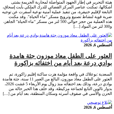
هيئة التحرير في إطار الجهود المتواصلة لمحاربة الجريمة بشتى
أشكالها، تمكنت عناصر المركز القضائي للدرك الملكي بآيت إسحاق،
التابعة لإقليم خنيفرة، من تنفيذ عملية أمنية نوعية أسفرت عن توجيه
ضربة قوية لنشاط تصنيع وترويج مسكر “ماء الحياة”. وقد مكنت
هذه العملية من حجز حوالي 500 لتر من مسكر “ماء الحياة” الجاهز،
و300 لتر من المواد […]
أغسطس 6, 2026
العثور على الطفل معاذ موزون جثة هامدة
بوادي درعة بعد أيام من اختفائه بزاكورة
السعدية :بوعلاك في واقعة مؤلمة هزت ساكنة إقليم زاكورة، تم
العثور على الطفل معاذ موزون، البالغ من العمر 11 سنة، جثة هامدة
بوادي درعة، وذلك بعد اختفائه منذ زوال يوم الأربعاء 5 غشت 2026،
بدوار تالوين التابع لجماعة مزكيطة. وقد خلف هذا الخبر حالة من
الحزن والأسى في صفوف أسرته وسكان المنطقة، بعد أيام من […]
أغسطس 6, 2026