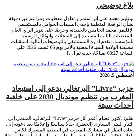
بلاغ توضيحي
بوغليم محمد على إثر استمرار تداول معطيات ومزاعم غير دقيقة
بشأن الواقعة المتعلقة بإحدى السيدات الحوامل بالمستشفى
الإقليمي محمد الخامس بالجديدة، وحرصًا على تنوير الرأي العام
بالمعطيات الثابتة المستندة إلى السجلات والوثائق الرسمية
للمؤسسة، تتقدم إدارة المستشفى بالتوضيحات التالية: استقبلت
مصلحة الولادة السيدة المعنية بالأمر يوم 05 غشت 2026 على
الساعة 03:27 صباحًا، حيث تم […]
أغسطس 5, 2026
حزب “Livre” البرتغالي يدعو إلى استبعاد
المغرب من تنظيم مونديال 2030 على خلفية
أحداث سبتة
بقلم: دكتور عصام أعمر أثار حزب “Livre” البرتغالي، المنتمي إلى
التيار البيئي اليساري (الخضر)، جدلًا سياسيًا وإعلاميًا بعد دعوته إلى
إعادة النظر في مشاركة المغرب في التنظيم المشترك لكأس
العالم 2030، مطالبًا بأن يقتصر التنظيم على إسبانيا والبرتغال، وذلك