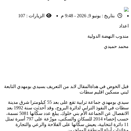
بتاريخ :
يونيو 9, 2026 - 9:48 م
الزيارات :
107
اعداد
مندوب النهضة الدولية
محمد حميدي
قبل الخوض في هداةالمقال لابد من التعريف بسيدي بومهدي التابعة
لبني مسكين اقليم سطات
سيدي بومهدي جماعة ترابية تقع على بعد 55 كيلومترا شرق مدينة
سطات في النفوذ الترابي لدائرة البروج، وقد أحدثت سنة 1992 بعد
الانفصال عن الجماعة الأم بني خلوك. يبلغ عدد سكّانها 5081 نسمة،
حسب إحصاء 2014 للسكان والسكنى، موزّعة على 797 أسرة تمثل
11 دائرة انتخابية، يعيش سكّانها على الفلاحة والرعي والتجارة
وعائدات أبناء المنطقة المهاجرين.