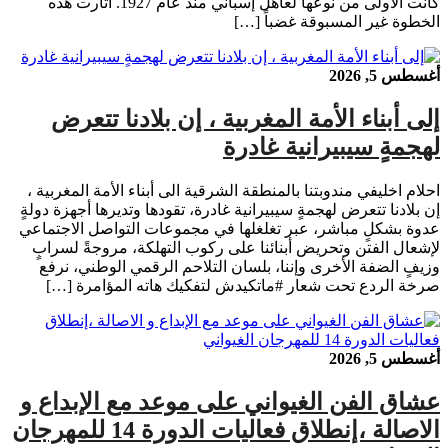
كانت الأولى من نوعها لعاهل إسباني منذ عام 1927. أثارت هذه
الخطوة غير المسبوقة غضباً […]
أغسطس 5, 2026
إلى أبناء الأمة المغربية ، إن بلادنا تتعرض
لهجمةٍ سيبيرانية غادرة
احلام اخليفي مندوبتنا بالمنطقة الشرقية الى أبناء الأمة المغربية ،
إن بلادنا تتعرض لهجمةٍ سيبيرانية غادرة، تقودها وتديرها أجهزة دولةٍ
عدوة بشكلٍ مباشر، عبر تغلغلها في مجموعات التواصل الاجتماعي
لإشعال الفتن وتحريض أبنائنا على ركوب التهلكة، مروجةً لسرابٍ
وزيفٍ الضفة الأخرى وإننا، بلسان التلاحم الرقمي الوطني، نرفع
صرخة الردع تحت شعار #ماتكيدش لتفكيك هاته المؤامرة […]
أغسطس 5, 2026
عشاق الفن الغيواني على موعد مع الإبداع و
الاصالة ،إنطلاق فعاليات الدورة 14 للمهرجان