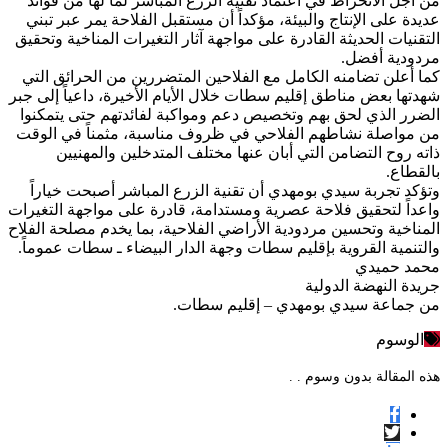
من أجل الانخراط في اعتماد تقنية الزرع المباشر لما لها من فوائد
عديدة على الإنتاج والبيئة، مؤكداً أن مستقبل الفلاحة يمر عبر تبني
التقنيات الحديثة القادرة على مواجهة آثار التغيرات المناخية وتحقيق
مردودية أفضل.
كما أعلن تضامنه الكامل مع الفلاحين المتضررين من الحرائق التي
شهدتها بعض مناطق إقليم سطات خلال الأيام الأخيرة، داعياً إلى جبر
الضرر الذي لحق بهم وتخصيص دعم ومواكبة لفائدتهم حتى يتمكنوا
من مواصلة نشاطهم الفلاحي في ظروف مناسبة، مثمناً في الوقت
ذاته روح التضامن التي أبان عنها مختلف المتدخلين والمهنيين
بالقطاع.
وتؤكد تجربة سيدي بومهدي أن تقنية الزرع المباشر أصبحت خياراً
واعداً لتحقيق فلاحة عصرية ومستدامة، قادرة على مواجهة التغيرات
المناخية وتحسين مردودية الأراضي الفلاحية، بما يخدم مصلحة الفلاح
والتنمية القروية بإقليم سطات وجهة الدار البيضاء ـ سطات عموماً.
محمد حميدي
جريدة النهضة الدولية
من جماعة سيدي بومهدي – إقليم سطات.
الوسوم
هذه المقالة بدون وسوم . .