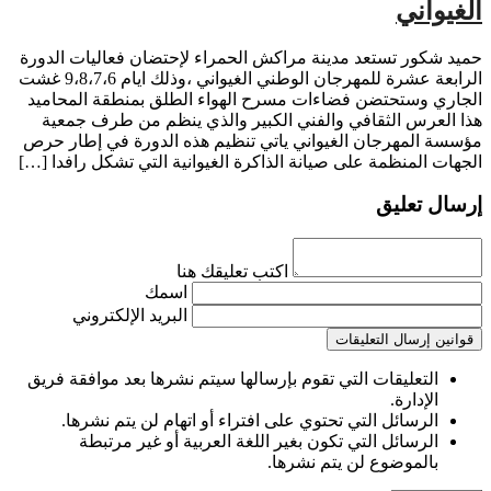
الغيواني
حميد شكور تستعد مدينة مراكش الحمراء لإحتضان فعاليات الدورة
الرابعة عشرة للمهرجان الوطني الغيواني ،وذلك ايام 9،8،7،6 غشت
الجاري وستحتضن فضاءات مسرح الهواء الطلق بمنطقة المحاميد
هذا العرس الثقافي والفني الكبير والذي ينظم من طرف جمعية
مؤسسة المهرجان الغيواني ياتي تنظيم هذه الدورة في إطار حرص
الجهات المنظمة على صيانة الذاكرة الغيوانية التي تشكل رافدا […]
إرسال تعليق
اكتب تعليقك هنا
اسمك
البريد الإلكتروني
قوانين إرسال التعليقات
التعليقات التي تقوم بإرسالها سيتم نشرها بعد موافقة فريق
الإدارة.
الرسائل التي تحتوي على افتراء أو اتهام لن يتم نشرها.
الرسائل التي تكون بغير اللغة العربية أو غير مرتبطة
بالموضوع لن يتم نشرها.