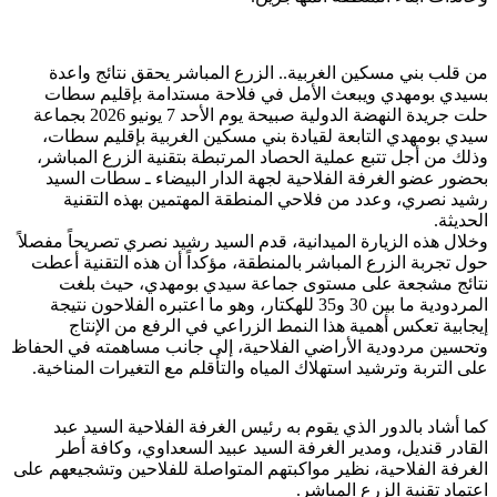
من قلب بني مسكين الغربية.. الزرع المباشر يحقق نتائج واعدة
بسيدي بومهدي ويبعث الأمل في فلاحة مستدامة بإقليم سطات
حلت جريدة النهضة الدولية صبيحة يوم الأحد 7 يونيو 2026 بجماعة
سيدي بومهدي التابعة لقيادة بني مسكين الغربية بإقليم سطات،
وذلك من أجل تتبع عملية الحصاد المرتبطة بتقنية الزرع المباشر،
بحضور عضو الغرفة الفلاحية لجهة الدار البيضاء ـ سطات السيد
رشيد نصري، وعدد من فلاحي المنطقة المهتمين بهذه التقنية
الحديثة.
وخلال هذه الزيارة الميدانية، قدم السيد رشيد نصري تصريحاً مفصلاً
حول تجربة الزرع المباشر بالمنطقة، مؤكداً أن هذه التقنية أعطت
نتائج مشجعة على مستوى جماعة سيدي بومهدي، حيث بلغت
المردودية ما بين 30 و35 للهكتار، وهو ما اعتبره الفلاحون نتيجة
إيجابية تعكس أهمية هذا النمط الزراعي في الرفع من الإنتاج
وتحسين مردودية الأراضي الفلاحية، إلى جانب مساهمته في الحفاظ
على التربة وترشيد استهلاك المياه والتأقلم مع التغيرات المناخية.
كما أشاد بالدور الذي يقوم به رئيس الغرفة الفلاحية السيد عبد
القادر قنديل، ومدير الغرفة السيد عبيد السعداوي، وكافة أطر
الغرفة الفلاحية، نظير مواكبتهم المتواصلة للفلاحين وتشجيعهم على
اعتماد تقنية الزرع المباشر.