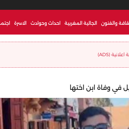
قافة والفنون
الجالية المغربية
احداث وحوادث
الاسرة
اجتما
علانية (ADS)
ل في وفاة ابن اختها