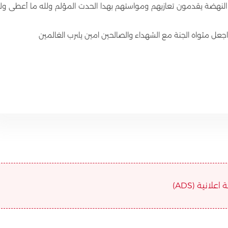
لنهضة يقدمون تعازيهم ومواستهم بهدا الحدت المؤلم ولله ما أعطى ول
 اجعل مثواه الجنة مع الشهداء والصالحين امين ياىرب الغالمين
علانية (ADS)