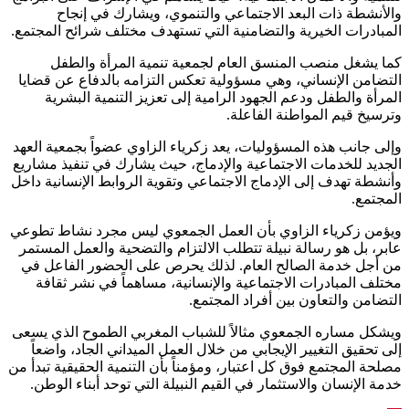
والأنشطة ذات البعد الاجتماعي والتنموي، ويشارك في إنجاح
المبادرات الخيرية والتضامنية التي تستهدف مختلف شرائح المجتمع.
كما يشغل منصب المنسق العام لجمعية تنمية المرأة والطفل
التضامن الإنساني، وهي مسؤولية تعكس التزامه بالدفاع عن قضايا
المرأة والطفل ودعم الجهود الرامية إلى تعزيز التنمية البشرية
وترسيخ قيم المواطنة الفاعلة.
وإلى جانب هذه المسؤوليات، يعد زكرياء الزاوي عضواً بجمعية العهد
الجديد للخدمات الاجتماعية والإدماج، حيث يشارك في تنفيذ مشاريع
وأنشطة تهدف إلى الإدماج الاجتماعي وتقوية الروابط الإنسانية داخل
المجتمع.
ويؤمن زكرياء الزاوي بأن العمل الجمعوي ليس مجرد نشاط تطوعي
عابر، بل هو رسالة نبيلة تتطلب الالتزام والتضحية والعمل المستمر
من أجل خدمة الصالح العام. لذلك يحرص على الحضور الفاعل في
مختلف المبادرات الاجتماعية والإنسانية، مساهماً في نشر ثقافة
التضامن والتعاون بين أفراد المجتمع.
ويشكل مساره الجمعوي مثالاً للشباب المغربي الطموح الذي يسعى
إلى تحقيق التغيير الإيجابي من خلال العمل الميداني الجاد، واضعاً
مصلحة المجتمع فوق كل اعتبار، ومؤمناً بأن التنمية الحقيقية تبدأ من
خدمة الإنسان والاستثمار في القيم النبيلة التي توحد أبناء الوطن.