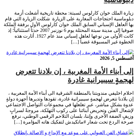
زيارة الملك خوان كارلوس لسبتة: محطة تاريخية أشعلت أزمة
دبلوماسية احتجاجات المغاربة على الزيارة شكلت الزيارة التي قام
بها العاهل الإسباني السابق الملك خوان كارلوس الأول برفقة الملكة
صوفيا إلى مدينة سبتة المحتلة يوم 6 نوزنبر 2007 حدثاً استثنائياً؛ إذ
كانت الأولى من نوعها لعاهل إسباني منذ عام 1927. أثارت هذه
الخطوة غير المسبوقة غضباً […]
أغسطس 5, 2026
إلى أبناء الأمة المغربية ، إن بلادنا تتعرض
لهجمةٍ سيبيرانية غادرة
احلام اخليفي مندوبتنا بالمنطقة الشرقية الى أبناء الأمة المغربية ،
إن بلادنا تتعرض لهجمةٍ سيبيرانية غادرة، تقودها وتديرها أجهزة دولةٍ
عدوة بشكلٍ مباشر، عبر تغلغلها في مجموعات التواصل الاجتماعي
لإشعال الفتن وتحريض أبنائنا على ركوب التهلكة، مروجةً لسرابٍ
وزيفٍ الضفة الأخرى وإننا، بلسان التلاحم الرقمي الوطني، نرفع
صرخة الردع تحت شعار #ماتكيدش لتفكيك هاته المؤامرة […]