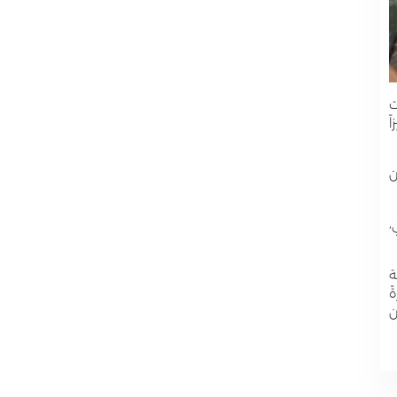
ت
ً
ن
،
ة
ً
ن