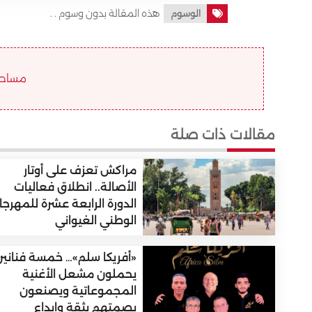
هذه المقالة بدون وسوم . .
الوسوم
مساحة ا
مقالات ذات صلة
مراكش تعزف على أوتار
الأصالة.. انطلاق فعاليات
الدورة الرابعة عشرة للمهرجا
الوطني الغيواني
«أفريكا سلم»… خمسة فناني
يحملون مشعل الأغنية
المجموعاتية ويصنعون
بصمتهم بثقة وإبداع