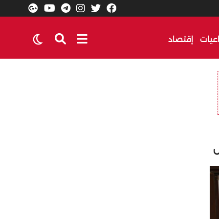
عيات
إقتصاد
ل