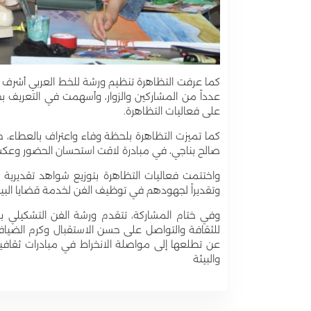
كما عرفت التظاهرة تنظيم ورشة للخط العربي أشرف ع
عدداً من المشاركين والزوار، وأسهمت في التعريف بجما
على فعاليات التظاهرة.
كما تميزت التظاهرة بلحظة وفاء واعتراف بالعطاء، حيث
صالح بناجي، في مبادرة لاقت استحسان الحضور وعكست
واختتمت فعاليات التظاهرة بتوزيع شواهد تقديرية ع
وتقديراً لجهودهم في توظيف الفن لخدمة قضايا البيئ
وفي ختام المشاركة، تتقدم ورشة الفن التشكيلي با
للثقافة والتواصل على حسن الاستقبال وكرم الضيافة 
عن تطلعها إلى مواصلة الانخراط في مبادرات ثقافية
والبيئة