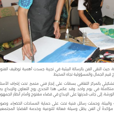
ية، حيث التقى الفن بالرسالة البيئية في تجربة جسدت أهمية توظيف الفنو
خ قيم الجمال والمسؤولية تجاه المحيط.
شكيلي بالمركز الثقافي بسطات على إنجاز فني متميز، تحت إشراف الأستا
تكاملة في يوم واحد. وقد عكس هذا التحدي روح التعاون والإبداع بي
الورشة، إلى جانب قدرتها على الإبداع في فضاء مفتوح وأمام أنظار الجمهور.
والبيئة، وحملت رسائل فنية تحث على حماية المساحات الخضراء، وصو
، مؤكدةً أن الفن يظل وسيلة فعالة للتوعية وخدمة القضايا المجتمعي