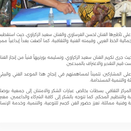
لى تأطيرها الفنان لحسن الفرساوي والفنان سعيد الزكراوي، حيث استقطب
لية الخط العربي وقيمته الفنية والثقافية، كما أضفت بعداً إبداعياً مميزا
 جرى تكريم الفنان سعيد الزكراوي، وتسليمه بورتريهاً فنياً من إنجاز الفنا
 قيم التقدير والاعتراف بالمبدعين.
لى المشاركين، تثميناً لمساهمتهم في إنجاح هذا الموعد الفني والبيئي
ة والتنمية المستدامة.
لمركز الثقافي بسطات بخالص عبارات الشكر والامتنان إلى جمعية بوصل
والتنظيم المحكم، كما تتوجه بالشكر إلى كافة الشركاء والداعمين، معبرة
 وفنية مماثلة، تعزز حضور الفن كجسر للتوعية، والتنمية، وخدمة الإنسا