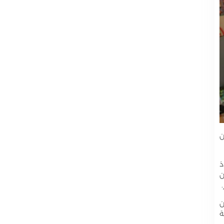
ن
ذ
ن
ن
ة