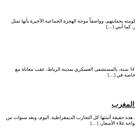
سبتة الاسبانية، مؤكداً التزام حكومته بحمايتهم، وواصفاً موجة الهجرة الجماعية الأخيرة بأنها تمثل
. كما أنني […]
بقلم: دكتور عصام أعمر خيّم الحزن على الأسرة الرياضية المغربية بعد الإعلان عن وفاة العداء المغربي الدولي حسن طوريس، عن عمر ناهز 34 سنة، بالمستشفى العسكري بمدينة الرباط، عقب معاناة مع
، خاصة في […]
 المغرب
 هذه حقيقة أثبتتها كل التجارب الديمقراطية. اليوم، وبعد سنوات من
اجه غلاء الأسعار، […]