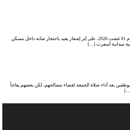
…… في مشهد بطولي تدخلت عناصر المركز الترابي للدرك الملكي بسيدي بوزيد، مدعومة بفرقة التدخل، خلال الساعات الأولى من صباح يوم 01 غشت 2026، على إثر إشعار يفيد باحتجاز شابة داخل مسكن
لية ميدانية أسفرت […]
موظفين بعد أداء صلاة الجمعة لقضاء مصالحهم، لكن بعضهم يفاجأ
…]