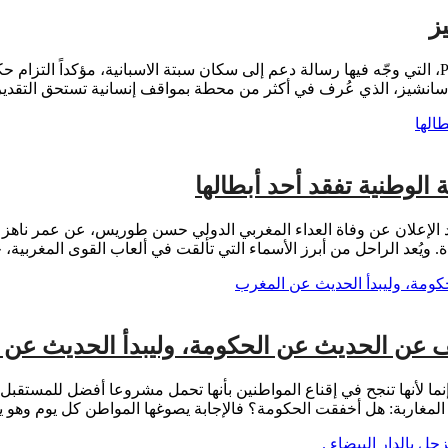
ز
بقلم: مريم مستور تابعتُ كلمة رئيس الحكومة الإسبانية Pedro Sánchez، التي وجّه فيها رسالة دعم إلى سكان 
للسيد سانشيز، الذي عُرف في أكثر من محطة بمواقف إنسانية تستحق التقدير
لوطنية تفقد أحد أبطالها
. ويُعد الراحل من أبرز الأسماء التي تألقت في ألعاب القوى المغربية
وقف عن الحديث عن الحكومة، وليبدأ الحديث عن
إنما لأنها تنجح في إقناع المواطنين بأنها تحمل مشروعا أفضل للمستقبل.
لمغاربة: هل أخفقت الحكومة؟ فالإجابة يصوغها المواطن كل يوم وهو يو