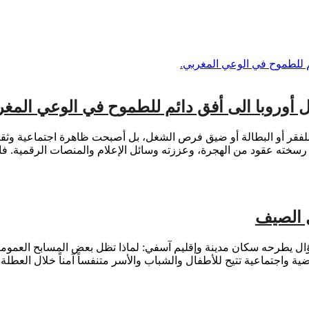
ل أوروبا الى أفق دائم للطموح في الوعي المغر
 للفقر أو البطالة أو ضيق فرص الشغل، بل أصبحت ظاهرة اجتماعية وثقافي
سخته عقود من الهجرة، وعززته وسائل الإعلام والمنصات الرقمية. فالع
 الصيف
ل يطرحه سكان مدينة وإقليم آسفي: لماذا تظل بعض المسابح العمومية
 واجتماعية تتيح للأطفال والشباب والأسر متنفساً آمناً خلال العطلة