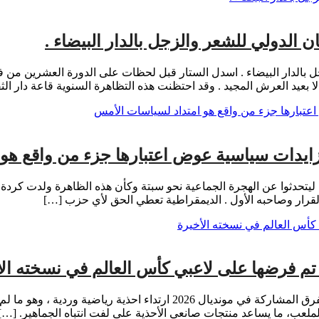
هرجان الدولي للشعر والزجل بالدار البيضاء . اسدل الستار قبل لحظات على الدورة 
الا بعيد العرش المجيد . وقد احتظنت هذه التظاهرة السنوية قاعة دار الث
ايدات سياسية عوض اعتبارها جزء من واقع هو
 ليتحدثوا عن الهجرة الجماعية نحو سبتة وكأن هذه الظاهرة ولدت كردة 
رار وصاحبه الأول . الديمقراطية تعطي الحق لأي حزب […]
تم فرضها على لاعبي كأس العالم في نسخته الأ
بعد الفضيحة المدوية للاتحاد الدولي لكرة القدم ، حيث فرضت على الفرق المش
لملعب، ما يساعد منتجات صانعي الأحذية على لفت انتباه الجماهير. […]