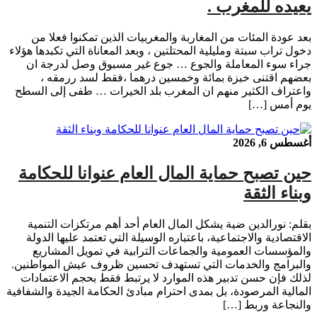
يعيده للمغرب .
بعد عودة المئات من المغاربة والمغربيات الذين تمكنوا فعلا من
دخول تراب سبتة ومليلية المحتلتين ، وبعد المعاناة التي تكبدها هؤلاء
جراء سوء المعاملة والجوع … جوع غير مسبوق وصل لدرجة ان
بعضهم اقتنى خبزة بمائة وخمسين درهما ،فقط لسد ررمقه ،
واعتراف الكثير منهم ان المغرب بلد الخيرات … طفى إلى السطح
يوم أمس […]
أغسطس 6, 2026
حين تصبح حماية المال العام عنوانا للحكامة
وبناء الثقة
بقلم: نورالدين ضية يشكل المال العام أحد أهم مرتكزات التنمية
الاقتصادية والاجتماعية، باعتباره الوسيلة التي تعتمد عليها الدولة
والمؤسسات العمومية والجماعات الترابية في تمويل المشاريع
والبرامج والخدمات التي تستهدف تحسين ظروف عيش المواطنين.
لذلك فإن حسن تدبير هذه الموارد لا يرتبط فقط بحجم الاعتمادات
المالية المرصودة، بل بمدى احترام مبادئ الحكامة الجيدة والشفافية
والنجاعة وربط […]