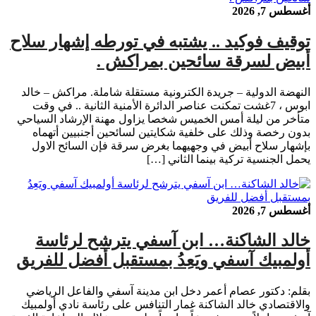
أغسطس 7, 2026
توقيف فوكيد .. يشتبه في تورطه إشهار سلاح
أبيض لسرقة سائحين بمراكش .
النهضة الدولية – جريدة الكترونية مستقلة شاملة. مراكش – خالد
ابوس ، 7غشت تمكنت عناصر الدائرة الأمنية الثانية .. في وقت
متأخر من ليلة أمس الخميس شخصا يزاول مهنة الإرشاد السياحي
بدون رخصة وذلك على خلفية شكايتين لسائحين أجنبيين أتهماه
بإشهار سلاح أبيض في وجهيهما بغرض سرقة فإن السائح الاول
يحمل الجنسية تركية بينما الثاني […]
أغسطس 7, 2026
خالد الشاكنة… ابن آسفي يترشح لرئاسة
أولمبيك آسفي ويَعِدُ بمستقبل أفضل للفريق
بقلم: دكتور عصام أعمر دخل ابن مدينة آسفي والفاعل الرياضي
والاقتصادي خالد الشاكنة غمار التنافس على رئاسة نادي أولمبيك