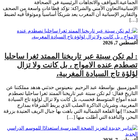
الجماعية.المواقف والاتجاهات الرئيسية في الصحافة
الإسبانيةالتعاون الأمني والشراكة: تؤكد قطاعات واسعة من الصحف
والتقارير الإسبانية أن المغرب يعد شريكاً أساسياً وموثوقاً فيه لضبط
[…]
أغسطس 7, 2026
: لم تكن سبتة عبر تاريخنا الممتد ثغرا ساحليا
تصطدم عنده الامواج ، بل كانت ولا تزال
لؤلؤة تاج السيادة المغربية،
الموزمبيق بواسطة عبد الرحيم بنعينوس حدثني هدهد مملكتنا عن
التاريخ فقال: لم تكن سبتة عبر تاريخنا الممتد ثغرا ساحليا تصطدم
عنده أمواج المتوسط فحسب، بل كانت ولا تزال لؤلؤة تاج السيادة
المغربية، وشريان الذاكرة الصلب الذي يربط الشرفاء بمدارج
المجد!! إنها القلعة الشمالية التي باهت بها جبال الريف العتيدة بزرقة
البحر، والنافذة التي أطلت منها […]
أغسطس 7, 2026