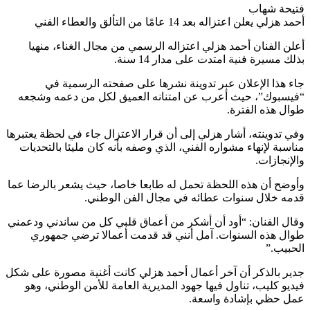
فتيحة شهاب
أحمد هزلي يعلن اعتزاله بعد 14 عامًا من التألق والعطاء الفني
أعلن الفنان أحمد هزلي اعتزاله الرسمي من مجال الغناء، منهيا
بذلك مسيرة فنية امتدت على مدار 14 سنة.
جاء هذا الإعلان عبر تدوينة نشرها على صفحته الرسمية في
“فيسبوك”، حيث أعرب عن امتنانه العميق لكل من دعمه وشجعه
طوال هذه الفترة.
وفي تدوينته، أشار هزلي إلى أن قرار الاعتزال جاء في لحظة يعتبرها
مناسبة لإنهاء مشواره الفني، الذي وصفه بأنه كان مليئا بالتحديات
والإنجازات.
وأوضح أن هذه اللحظة تحمل له طابعا خاصا، حيث يشعر بالرضا عما
قدمه خلال سنوات عطائه في مجال الفن الوطني.
وقال الفنان: “أود أن أشكر من أعماق قلبي كل من ساندني ودعمني
طوال هذه السنوات. آمل أنني قد قدمت أعمالا ترضي جمهوري
الحبيب.”
جدير بالذكر أن آخر أعمال أحمد هزلي كانت أغنية مصورة على شكل
فيديو كليب، تناول فيها جهود المديرية العامة للأمن الوطني، وهو
عمل حظي بإشادة واسعة.