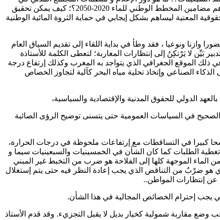
تدبير أزمة المياه بالمغرب؟؛ ما هو دور الجامعة والبحث العلمي في النهوض بتدبير الثروة المائية الوطنية كضرورة استراتيجية وحق؟؛ ما هي أهم مضامين المخطط الوطني للماء 2020-2050؟؛ كيف يمكن تحقيق
حقوقية المعنية ليساهم بشكل إيجابي في حماية الثروة المائية الوطنية
را وازنا ونوعيا ، فقد وطأ في بداية اللقاء إلى تقديم السياق العام
َيِّن لا يَرْتكِنُ إلى إنتظارات المغاربة؛ لتعطى الكلمة للأستاذة
 في ذلك الموقع الجغرافي الذي يتواجد به المغرب وكذلك إرتفاع درجة
 الذكاء الصناعي وإتخاذ تحلية مياه البحر كآلية لتجاوز الخصاص
التنزيل الصحيح في السياسات العمومية حتى يتسنى توضيح الرؤى الصائبة
 وشُحا كبيرا في التساقطات مع إرتفاعات ملحوظة في درجات الحرارة،
ة هيكلية أم إشكالية تدبير و حكامة. كما تساءلت أيضا هل 22 مليار مكعب قادرة على تغطية الطلبات كما كان الشأن في الخمسينيات والسبعينيات سيما و
التمدن التي بلغت 67% تتطلب موارد مائية تستجيب لهذه النسبة التي هي في تصاعد، كما اشارت الأستاذة “الفن” بأن تخصيص 87% من الماء الموجهة كلها إلى الفلاحة هو ضرب من التخبط غير المبني
ئوي هو ضرْبٌ من التناقض الذي يجب إعادة النظر فيه حتى يتم إستغلال
عن إنتظارات المواطن..
الي يجب إحترام الخصائص المجالية في هذا الشأن.
جب وضع مقاربة شمولية كخيار بديل لا يقبل التجزيء. وقد قدم الأستاذ