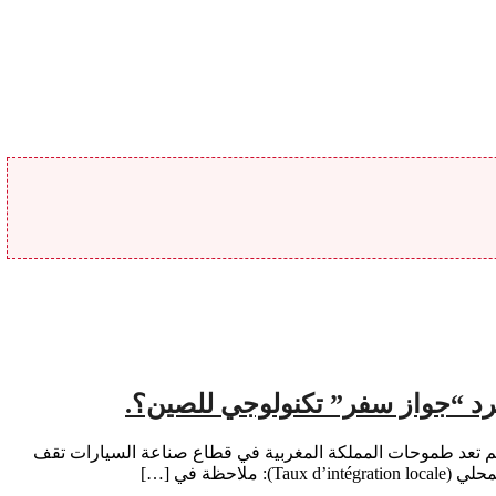
مجرد “جواز سفر” تكنولوجي للصين؟.
بقلم : منير الوحيدي تحقيق اقتصادي من خلال فيديو منشور لرجل الاعمال والخبير في ريادة الأعمال جيروم غلاتود (Jérôme Glathoud لم تعد طموحات المملكة المغربية في قطاع صناعة السيارات تقف
ة في […]