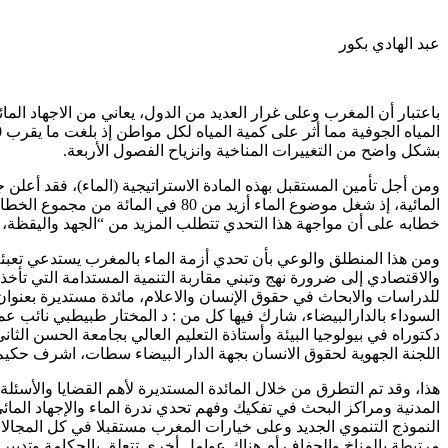
عبد الهادي بكور
بشكل واضح من التغييرات المناخية وانزياح الفصول الأربعة.
ومن أجل تأمين المستقبل بهذه المادة الاستراتيجية (الماء)، فقد أعل
المائية، إذ شغل موضوع الماء أزي
خطابه على أن مواجهة هذا التحدي تتطلب المزيد من “الجهد واليقظة، وإ
ومن هذا المنطلق والوعي بأن تحدي أزمة الماء بالمغرب يستدعي تعبئ
والاقتصادي إلى ضرورة نهج وتبني مقاربة التنمية المستدامة التي تأ
السوداء بالدارالبيضاء، شارك فيها كل من : د المختار طبيطبي نائب عم
دكتوراه في بيولوجيا البيئة وأستاذة التعليم العالي بجامعة الحسن ال
اللجنة الجهوية لحقوق الانسان بجهة الدار البيضاء سطات، اشرف حك
هذا، وقد تم التطرق من خلال المائدة المستديرة لأهم القضايا والأسئل
المدنية ومراكز البحث في تفكيك وفهم تحدي ندرة الماء والإجهاد الما
النموذج التنموي الجديد وعلى خيارات المغرب مستقبلا في كل المجالات
مرتبطة بالمناخ والجفاف أم هناك عوامل أخرى تتعلق بالحكامة وتدبير 