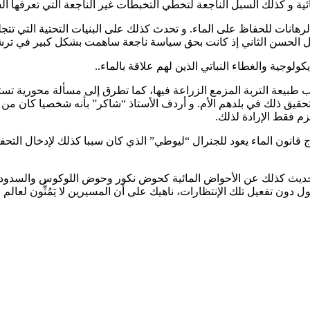
 و كذلك السبل الناجعة لتخطي التخبطات غير الناجعة التي تعرفها الس
ل الحسن الثاني إذ كانت بحق سياسة ناجعة ساهمت بشكل كبير في ترشيد
ولوجية والغطاء النباتي الذين لهم علاقة بالماء..
يعة التربة المزمع الزراعة فيها، كما تطرق إلى مسألة محورية تستدعي ال
لتحقيق ذلك في بلدهم الأم. و أردف الأستاذ “شاكر” بأنه شخصيا كان م
زم فقط الإرادة لذلك.
نون الماء يعود للجنرال “ليوطي” الذي كان سببا كذلك لإدخال التحفيظ
ديث كذلك عن الأحواض المائية كحوض نكور وحوض اللوكوس والسدود، فقد
ول دون تفعيل تلك الإنتظارات، ناهيك على أن المسيرين لا يَمُثُّون لعالم