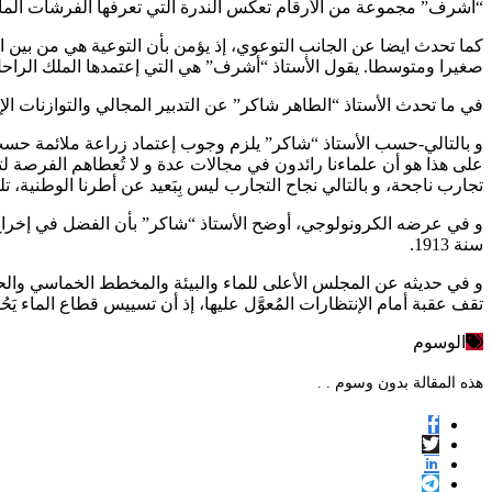
“أشرف” مجموعة من الأرقام تعكس الندرة التي تعرفها الفرشات المائية
صغيرا ومتوسطا. يقول الأستاذ “أشرف” هي التي إعتمدها الملك الراح
في ما تحدث الأستاذ “الطاهر شاكر” عن التدبير المجالي والتوازنات الإيك
و بالتالي-حسب الأستاذ “شاكر” يلزم وجوب إعتماد زراعة ملائمة حسب طب
على هذا هو أن علماءنا رائدون في مجالات عدة و لا تُعطاهم الفرصة 
تجارب ناجحة، و بالتالي نجاح التجارب ليس بِبَعيد عن أطرنا الوطنية، تل
و في عرضه الكرونولوجي، أوضح الأستاذ “شاكر” بأن الفضل في إخراج قا
سنة 1913.
و في حديثه عن المجلس الأعلى للماء والبيئة والمخطط الخماسي والح
تقف عقبة أمام الإنتظارات المُعوَّل عليها، إذ أن تسييس قطاع الماء يَحُ
الوسوم
هذه المقالة بدون وسوم . .