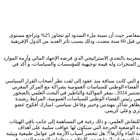
باعتبار أن المغرب وعلى غرار العديد من الدول، يعاني من الاجهاد المائي بسبب توالي ست سنوات من جفاف وهي سابقة في تاريخ المغرب المعاصر حيث أن نسبة ملء السدود لم تتجاوز 25% وتراجع مستوى
المياه الجوفية مما أثر على كمية المياه لكل مواطن إذ بلغت ما يقرب 600 م3 أي أربع مرات أقل من الكمية التي كان يتمتع به المواطن المغربي قبل 60 سنة مضت، وذلك بسبب تأثر العديد من الدول الإفريقية
ربية بالتحدي الاستراتيجي الذي فرضه الإجهاد المائي وأزمة الموارد
ة ما يخصص لعرض المنجزات وله قيمة توجيهية للمؤسسات والسياسات، و أكد في
 و التي كانت سباقة منذ عقود إلى لفت نظر أصحاب القرار السياسي
م الفضاء الوطني للسياسات العمومية بشراكة مع المركز المغربي
للدراسات والابحاث في حقوق الإنسان والاعلام، مائدة مستديرة بعنوان: ” السياسة المائية بالمغرب التحديات والخيارات” ، وذلك يوم الأحد 29 شتنبر 2024 ، بمقر المواكبة والتاطير في البحث العلمي بالصخور
 نعيمي رئيس الفضاء الوطني للسياسات العمومية، المرابط رشيدة
ة، د الطاهر شاكر مهندس وخبير وفاعل سياسي، امبارك افكوح عضو
كري وعلي كريمي.
 للنقاش العلمي، و ذلك رغبة في المساهمة إلى جانب باقي الهيئات
 هذه الوضعية الحرجة التي ستكون لها عواقب سلبية على أهداف
 الماء وآثارها؟؛ هل تنحصر أسباب الأزمة في عوامل طبيعية وبيئية
نذ السبعينات؟؛ ما هو دور الإعلام و منظمات المجتمع المدني في