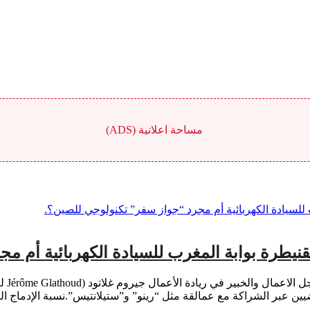
مساحة اعلانية (ADS)
لقنيطرة بوابة المغرب للسيادة الكهربائية أم 
اسفي 
مالقة مثل “رينو” و”ستيلانتيس”.نسبة الإدماج المحلي (Taux d’intégration locale): ملاحظ