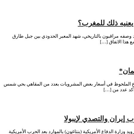
يعنيه ذلك للمغرب؟
 وصفه مراقبون بالتاريخي، شهد المعبر الحدودي بين جبل طارق
ع هذا الاتفاق […]
مان*
” يثير تساؤلات حول مراقبة الأثمان* فلاش إنفو 24 | محسين حميد أثار الارتفاع الملحوظ في أسعار بعض المشروبات بعدد من المقاهي بحي شمس
أكد عدد من […]
طن: طلب البيت الأبيض رسميا تخصيص 6ر87 مليار دولار، معظمها لإعادة تزويد وزارة الدفاع الأمريكية (بنتاغون) بالموارد بعد الحرب الأمريكية