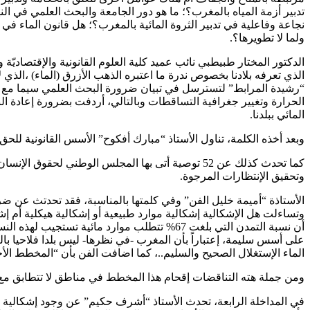
نجاعة وفاعلية في تدبير الثروة المائية بالمغرب؟؛ هل قانون الماء في 
ولما لا تطويرها؟.
الدكتور المختار طبيطبي نائب عميد كلية العلوم القانونية والإقتصاديّة
الذي تعرفه بلادنا بخصوص ندرة ما اعتبره الذهب الأزرق (الماء) ،الذي لا 
“رشيدة المرابط” لتسترسل في تبيان ضرورة البحث العلمي سيما مع وجود 
الحرارة وتغيير جغرافية التساقطات وبالتالي، أردفت بضرورة إعادة النظ
المائي ببلدنا.
وبعد أخذه الكلمة، تناول الأستاذ “مبارك أفكوح” الأسس القانونية للحق في الماء، فتحدث عن المادتين 11 و 12 اللتين تُوَطنان للحقوق ال
كما تحدث كذلك عن 52 توصية أتى بها المجلس الوطن
وتحقيق الإنتظارات المرجوة.
الأستاذة “أميمة خليل الفن” وفي كلمتها بالمناسبة، فقد تحدتث عن ضر
على أسس سليمة، إعتباراً بأن المغرب -في نظرها- ليس بلدا فلاحيا بالن
الماء الإستغلال الصحيح والسليم..، كما اضافت الفن بأن “المخطط 
ومن جملة هته التناقضات إقحام هذا المخطط في مناطق لا تتطابق مع ال
في المداخلة الرابعة، تحدث الأستاذ “أشرف حكيم” عن وجود إشكالية مرك