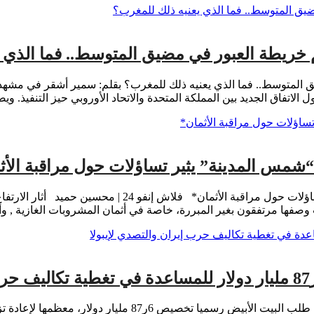
م خريطة العبور في مضيق المتوسط.. فما الذي 
يق المتوسط.. فما الذي يعنيه ذلك للمغرب؟ بقلم: سمير أشقر في مشهد
لاتفاق الجديد بين المملكة المتحدة والاتحاد الأوروبي حيز التنفيذ. ويض
“شمس المدينة” يثير تساؤلات حول مراقبة الأث
*بنسليمان: ارتفاع أسعار المشروبات بمقاهي “شمس المدينة
ت وصفها مرتفقون بغير المبررة، خاصة في أثمان المشروبات الغازية , و
المندوب الصحفي النهضةالدولية الحاج محمد بندامية بفرنسا واشن