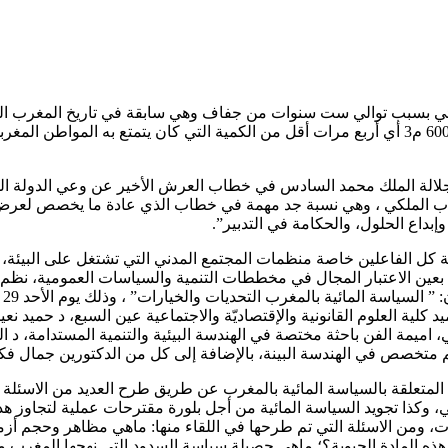
ن جلالة الملك محمد السادس في خطاب العرش الأخير عن وعي الدولة المغ
د من 80 في المائة من مجموع الخطاب الملكي ، وهي نسبة جد مهمة في خطاب الذي عاد
بداع الحلول، والحكامة في التدبير”.
ة كل الفاعلين خاصة منظمات المجتمع المدني التي تشتغل على البيئة،
خذ بعين الاعتبار المجال في مخططات التنمية والسياسات العمومية، نظ
يد كلية العلوم القانونية والإقتصاديّة والاجتماعية عين السبع، د حميد
ثاني، اميمة الفن باحثة مختصة في الهندسة البيئية والتنمية المستدام
يم متخصص في الهندسة البينة، بالإضافة إلى كل من الدكتورين جمال ف
ة المتعلقة بالسياسة المائية بالمغرب عن طريق طرح العديد من الاسئلة
ئي، وكذا تجويد السياسة المائية من أجل بلورة مقترحات عملية لتجاوز
، ومن الاسئلة التي تم طرحها في اللقاء منها: ماهي مظاهر وحجم أزمة
هذه المادة الحيوية؟؛ ماهي حصيلة سياسة السدود التي نهجها المغرب م