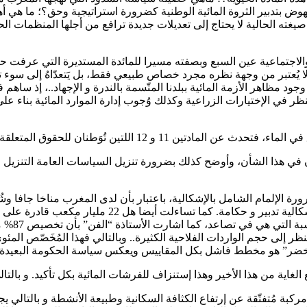
صيغته الحالية لا يحتاج إلى تعديلات جديدة ترافع من أجلها المنظمات ال
 والاجتماعية عين السبع وبصفته مسيرا للمائدة المستديرة التي عرفت حضو
يُعتبر من وجهة نظره مجرد خصاص طبيعي فقط، بل يَتعدّاهُ إلى سوء تدبير ب
مظاهر الأزمة المائية ببلدنا المتّسمة بالندرة و الإجهاد..، إذ ساهم
ر في الإختيارات الزراعية وكذلك وُجوب إدارة الموارد المائية بناء على
متعلقة بالعهد الدولي للحقوق المدنية والإقتصادية والسياسية،
ي لحقوق الإنسان في هذا الشأن، وأوضح كذلك بضرورة تنزيل السياسات العامة 
ورة الإلمام الشامل بالإشكالية، باعتبار بأن لدى المغرب مناخا جافا
وتساءلت هل الإشكالية إشكالية موارد طبيعية أو إشكالي
أن نسبة 
ظر إلى حجم الواردات الفلاحية الكثيرة.. وبالتالي فهذا المُخَصّص الم
الأخضر” هو مخطط فاشل بكل المقاييس ويعكس سياسة الحكومة البعيدة 
غاية من هذا الأخير وهذا إستنزاف للفرشات المائية بكل تأكيد. و بالت
بة مُتفتّقة عن إرتفاع الكثافة السكانية وطبيعة الأنشطة و بالتالي ي