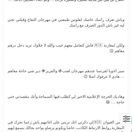
وباش تعرف راسك خاصك لفلوس طمعتي في مهرجان التفاح وقبلتي تجي
ليه غير باش الدور الصرف مع راسك
ولكن لمغاربة 🇲🇦 فاش كتعامل معهم خيب والله لا خلاوك تزيد دخل درهم
معاهم 😉
سير اخويا لفرنسا عندهم مهرجان لعنب🍇 والفريز🍓 دير شي حاجة معاهم
… هادي لا عرفوك اصلا 😉
وهاديك الخرجة الإعلامية الاخير لي كطلب فيها السماحة وأنك مقصدتي حتى
حاجة …. 😅
وناس الغيوان 🇲🇦لي ذكرتي انك تربتي على اغانيهم باش زعما تحرك في
المغاربة روابط الارتباط الكاذب، حاشا ويكونو يرضاو بواحد بحالك يسمع ليهم