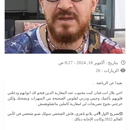
بتاريخ :
أكتوبر 18, 2024 - 8:27 ص
الزيارات :
26
بعيدا عن الرياضة …
اخي بلال انت فنان كنت محبوب عند المغاربة الذين فتحو لك ابوابهم ودخلتي
قلوبهم بأغنيك وجيتي ودرتي لفلوس الصحيحة من السهرات وبصحتك ولكن
خرجتي بجوج تصريحات لي لمغاربة كاملين ماتقبلوهمش :
❎تصريح الاول 🎙️في بلاتو تلفزي، فاش الصحفي سولك شنو شجعتي في كأس
العالم 2022 وكانت الإجابة ديالك :