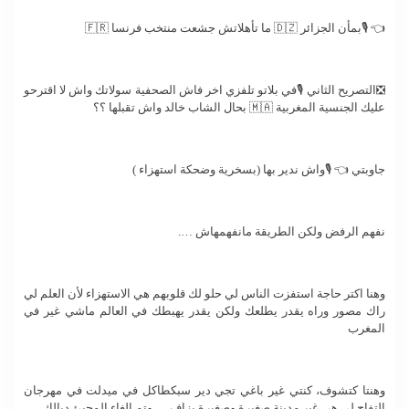
👈 🎙️بمأن الجزائر 🇩🇿 ما تأهلاتش جشعت منتخب فرنسا 🇫🇷
❎التصريح الثاني 🎙️في بلاتو تلفزي اخر فاش الصحفية سولاتك واش لا اقترحو
عليك الجنسية المغربية 🇲🇦 بحال الشاب خالد واش تقبلها ؟؟
جاوبتي 👈 🎙️واش ندير بها (بسخرية وضحكة استهزاء )
نفهم الرفض ولكن الطريقة مانفهمهاش ….
وهنا اكتر حاجة استفزت الناس لي حلو لك قلوبهم هي الاستهزاء لأن العلم لي
راك مصور وراه يقدر يطلعك ولكن يقدر يهبطك في العالم ماشي غير في
المغرب
وهنتا كتشوف، كنتي غير باغي تجي دير سبكطاكل في ميدلت في مهرجان
التفاح لي هي غير مدينة صغيرة وصغيرة بزاف … وتم الغاء المجيئ ديالك ….