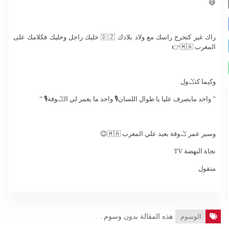
😅
راك غير كتحرج راسك مع ولاد بلادك 🇩🇿 خليك راجل وخليك فكلامك على
المغرب 🇲🇦👉
وكيما كتݣول
” واحد مايصرف عليا يا طوال اللسان🎙️ واحد ما يعمر لي الݣوفة🎙️ ”
وسير عمر ݣوفة بعيد علي المغرب 🇲🇦😉
نجاة النهضة TV
متقول
الوسوم
هذه المقالة بدون وسوم . .