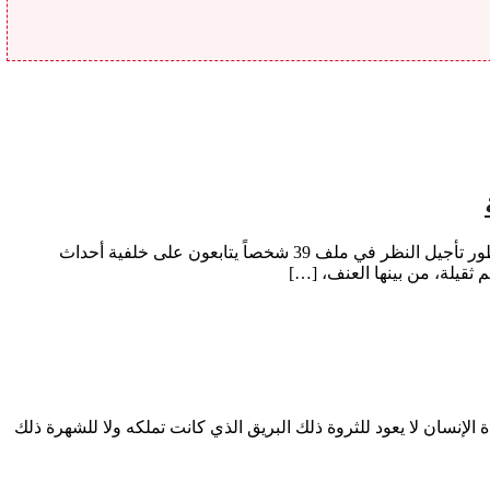
هشام بوخضارة في تطور جديد بواحدة من أكثر القضايا التي استأثرت باهتمام الرأي العام خلال الفترة الأخيرة، قررت المحكمة الابتدائية بالناظور تأجيل النظر في ملف 39 شخصاً يتابعون على خلفية أحداث
ثقيلة، من بينها العنف، […]
 الإنسان لا يعود للثروة ذلك البريق الذي كانت تملكه ولا للشهرة ذلك