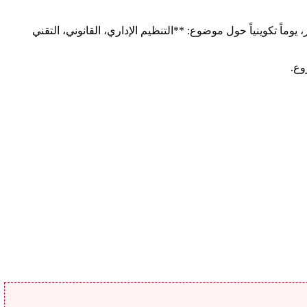
جهة مراكش آسفي ـ بتنسيق مع جمعية مقاولتي يوم الجمعة، 18 أكتوبر 2024، بجماعة أيت أورير، يوماً تكوينياً حول موضوع: **التنظيم الإداري، القانوني، التقني
وع.