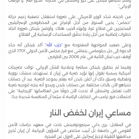
وشكر نتنياهو بلينكن على دور واشنطن في محاربة “محور الشر” و”الإرهاب
الإيراني”.
من ناحيته، شدّد الوزير الأمريكي على ضرورة استغلال تصفية زعيم حركة
“حماس”، يحيى السنوار، من أجل الإفراج عن المخطوفين الإسرائيليين
المحتجزين في قطاع غزة، وإنهاء الحرب هناك. وأوضح بلينكن ضرورة اتخاذ
خطوات إضافية من أجل زيادة تدفّق المساعدات الإنسانية إلى القطاع.
وعلى صعيد المواجهة المفتوحة مع
“حزب الله”
، أكد بلينكن أنه جدّد
الدعوة إلى حل دبلوماسي يتماشى مع قرار مجلس الأمن الدولي 1701، الذي
أوقف حرب لبنان الثانية في عام 2006 بين الطرفين.
وفيما لم يتطرق بلينكن مباشرة وعلانية للشأن الإيراني، توالت تصريحات
أمريكية رسمية تقول إنها تؤيد ضربة في إيران لا تستهدف منشآت نووية
ونفطية، وسبق ذلك أن أعلن بايدن أنه يعلم بموعد الضربة. بيد أن حسابات
نتنياهو الآن بالذات مختلفة عن حسابات بايدن، ويبدو أنه يتجه لتوجيه ضربة
كانت تفضل واشنطن ألا تحدث الآن خوفًا من انعكاساتها “الإيجابية” على
احتمالات فوز ترامب في انتخابات الرئاسة، لا سيّما أن المنافسة شديدة جدًا.
مساعي إيران لخفض النار
في المقابل؛ يرى داني سيتيرونوفيتش، باحث في معهد دراسات الأمن
القومي في جامعة تل أبيب، مختص في الشؤون الإيرانية، أن إيران تُخرج
مدافعها الثقيلة لإجبار إسرائيل على النزول عن الشجرة.