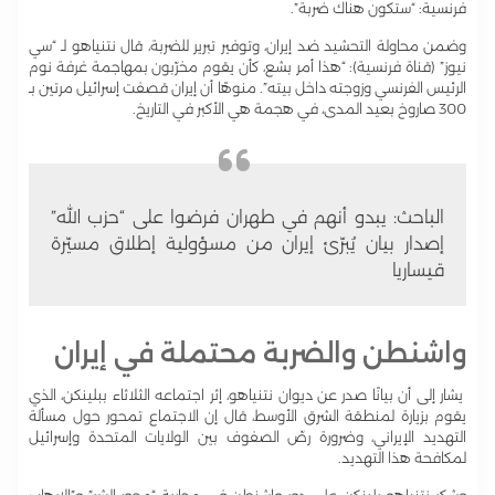
فرنسية: “ستكون هناك ضربة”.
وضمن محاولة التحشيد ضد إيران، وتوفير تبرير للضربة، قال نتنياهو لـ “سي
نيوز” (قناة فرنسية): “هذا أمر بشع، كأن يقوم مخرّبون بمهاجمة غرفة نوم
الرئيس الفرنسي وزوجته داخل بيته”. منوهًا أن إيران قصفت إسرائيل مرتين بـ
300 صاروخ بعيد المدى، في هجمة هي الأكبر في التاريخ.
الباحث: يبدو أنهم في طهران فرضوا على “حزب الله”
إصدار بيان يُبرّئ إيران من مسؤولية إطلاق مسيّرة
قيساريا
واشنطن والضربة محتملة في إيران
يشار إلى أن بيانًا صدر عن ديوان نتنياهو، إثر اجتماعه الثلاثاء ببلينكن، الذي
يقوم بزيارة لمنطقة الشرق الأوسط، قال إن الاجتماع تمحور حول مسألة
التهديد الإيراني، وضرورة رصّ الصفوف بين الولايات المتحدة وإسرائيل
لمكافحة هذا التهديد.