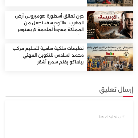
حين تعانق أسطورة هوميروس أرض
المغرب.. «الأوديسة» تجعل من
المملكة مسرحاً لملحمة كريستوفر
نولان
تعليمات ملكية سامية لتسليم مركب
محمد السادس للتكوين المهني
بباماكو بقلم سمير أشقر
إرسال تعليق
اكتب تعليقك هنا