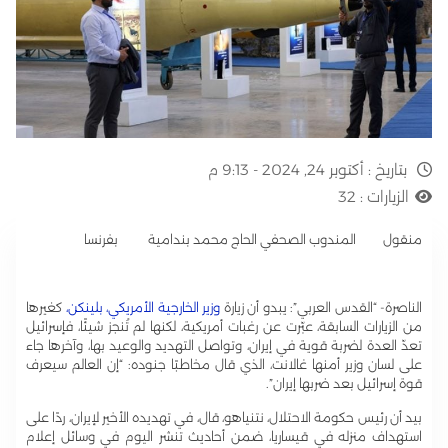
بتاريخ :
أكتوبر 24, 2024 - 9:13 م
الزيارات :
32
منقول المندوب الصحفي الحاج محمد بندامية بفرنسا
الناصرة- “القدس العربي”: يبدو أن زيارة
وزير الخارجية الأمريكي، بلينكن،
كغيرها
من الزيارات السابقة، عبّرت عن رغبات أمريكية، لكنها لم تُنجز شيئًا، فإسرائيل
تعدّ العدة لضربة قوية في إيران، وتواصل التهديد والوعيد بها، وآخرها جاء
على لسان وزير أمنها غالانت، الذي قال مخاطبًا جنوده: “إن العالم سيعرف
قوة إسرائيل بعد ضربها إيران”.
بيد أن رئيس حكومة الاحتلال، نتنياهو، قال، في تهديده الأخير لإيران، ردًا على
استهداف منزله في قيساريا، ضمن أحاديث تنشر اليوم في وسائل إعلام