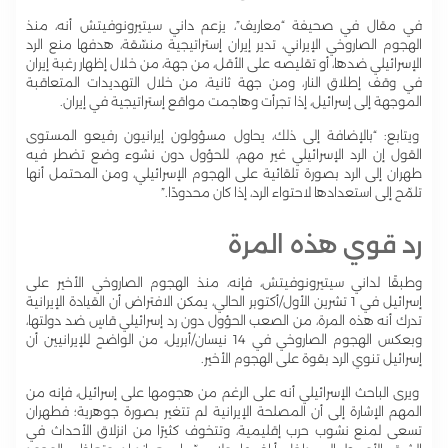
في مقال في صحيفة “معاريف”، يزعم داني سيتيرونوفيتش أنه، منذ
الهجوم الصاروخي الإيراني، تدير إيران إستراتيجية منسّقة، هدفها منع الرد
الإسرائيلي ضدها، أو تقليصه على الأقل، من جهة، من خلال إظهار رغبة إيران
في وقف إطلاق النار، ومن جهة ثانية، من خلال التهديدات المتعاقبة
الموجهة إلى إسرائيل، إذا تجرأت وهاجمت مواقع إستراتيجية في إيران.
ويتابع: “بالإضافة إلى ذلك، يحاول مسؤولون إيرانيون رفيعو المستوى
القول إن الرد الإسرائيلي غير مهم، للحؤول دون نشوء وضع تضطر فيه
طهران إلى الرد بصورة تلقائية على الهجوم الإسرائيلي، ومن المحتمل أنها
تلمّح إلى استعدادها لاحتواء الرد، إذا كان محدودًا.”
رد قوي هذه المرة
وطبقًا لداني سيتيرونوفيتش، فإنه، منذ الهجوم الصاروخي الأخير على
إسرائيل في 1 تشرين الأول/أكتوبر الحالي، يمكن الافتراض أن القيادة الإيرانية
تدرك أنه هذه المرة، من الصعب الحؤول دون رد إسرائيلي قاسٍ ضد دولتها،
وبعكس الهجوم الصاروخي في 14 نيسان/أبريل، من الواضح للإيرانيين أن
إسرائيل تنوي الرد بقوة على الهجوم الأخير.
ويرى الباحث الإسرائيلي أنه على الرغم من هجومها على إسرائيل، فإنه من
المهم الإشارة إلى أن المصلحة الإيرانية لم تتغير بصورة جوهرية؛ فطهران
تسعى لمنع نشوب حرب إقليمية، وتتخوف كثيرًا من انزلاق الأحداث في