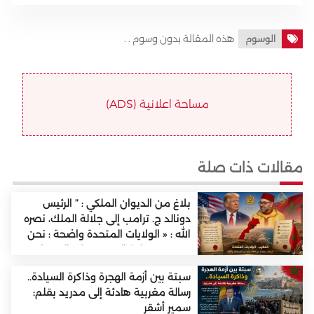
هذه المقالة بدون وسوم . .
الوسوم
مساحة اعلانية (ADS)
مقالات ذات صلة
بلاغ من الديوان الملكي : ” الرئيس
دونالد ج. ترامب إلى جلالة الملك، نصره
الله : « الولايات المتحدة واضحة : نحن
نعترف بسيادة المغرب على الصحراء
الغربية، وندعم المقترح المغربي للحكم
سبتة بين أزمة الهجرة وذاكرة السيادة..
الذاتي الجاد، وذي المصداقية والواقعي
رسالة مغربية هادئة إلى مدريد بقلم:
باعتباره الأساس الوحيد للتوصل إلى
سمير أشقر
حل».