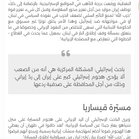
النفطية، ورفعت درجة التأهب في المواقع الإستراتيجية. بالإضافة إلى ذلك،
توظف إيران موارد من أجل تعزيز محور المقاومة، وقبل كل شيء، تعزيز قوة
“حزب الله” لمنع التأثير السلبي لضعف الحزب في نفوذه السياسي في لبنان،
أو في مواجهاته ضد إسرائيل، وهذا الأمر يخلق توترًا غير مسبوق مع
الحكومة اللبنانية التي تسعى للتخلص من النفوذ الإيراني، وخصوصًا في ما
يتعلق بمسألة وقف إطلاق النار في لبنان، بمعزل عما يحدث في القطاع –
الخطوة التي تتعارض مع المصلحة الإيرانية”.
باحث إسرائيلي: المشكلة المركزية هي أنه من الصعب
ألا يؤدي هجوم إسرائيلي كبير على إيران إلى ردّ إيراني،
وذلك من أجل المحافظة على صدقية ردعها
مسيّرة قيساريا
ويرى الباحث الإسرائيلي أن الرد الإيراني على هجوم المسيّرة على منزل
نتنياهو يعبّر جيدًا عن السياسة الإيرانية: “لقد خافوا في طهران أن يعطي
هذا الهجوم ضوءًا أخضر لمهاجمة منشآت إيرانية رسمية، ويبدو أنهم فرضوا
على “حزب الله” إصدار بيان يُبرّئ إيران من مسؤولية إطلاق المسيّرة”.