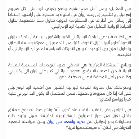
في المقابل؛ ومن أجل منع نشوء وضع يفرض الرد على كل هجوم
إسرائيلي، وكتلميح إلى رغبة إيران في احتواء ردّ محدود على أراضيها (استنادًا
إلى رسائل من أطراف في المنظومة الدولية تحاول منع التصعيد)، تحاول
القيادة الإيرانية التقليل من أهمية الرد الإسرائيلي.
في الخلاصة، يدعي الباحث الإسرائيلي الخبير بالشؤون الإيرانية أن تحركات إيران
الأخيرة تُظهر أنها لا تزال تتخوف كثيرًا من التدهور إلى معركة واسعة النطاق،
وتحاول المزج بين التهديدات وبين التحركات السياسية لمنع الرد الإسرائيلي، أو
تقليصه.
ويتابع: “المشكلة المركزية هي أنه، في ضوء التهديدات المستمرة للقيادة
الإيرانية، من الصعب ألا يؤدي هجوم إسرائيلي كبير على إيران إلى ردّ إيراني،
وذلك من أجل المحافظة على صدقية ردعها.
ومع ذلك، تدل محاولة القيادة الإيرانية التقليل من أهمية الرد الإسرائيلي
على أنه إذا كان مدروسًا ومحدودًا، فمن المحتمل ألا يكون الرد الإيراني عليه
كبيرًا وواسع النطاق”.
في التزامن، وفي توقيت لافت، عاد “حزب الله” ونشر صورًا لصاروخ عملاق
داخل نفق من طراز الصواريخ الإستراتيجية الدقيقة. فهل يرتبط ذلك
بمحاولات ردع إسرائيل عن
ضربة واسعة في إيران
، وعن مواصلة تصعيد
الضربات في لبنان، أم سيستخدمها قريبًا؟