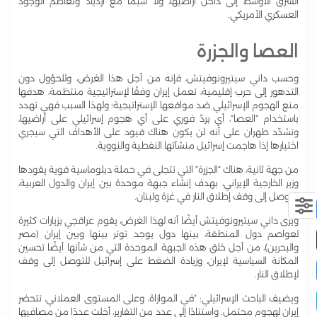
الشرق الأوسط إلى داخل أراضيها، ولا سيّما مع ازدياد وتعاظم الوجود
العسكري الأمريكي.
العصا والجزرة
وحسب داني سيتيرونوفيتش، فإنه من أجل هذا الغرض، وللحؤول دون
التدهور إلى حرب إقليمية، تعمل إيران وفقًا لإستراتيجية منتظمة، هدفها
منع الهجوم الإسرائيلي ضد مواقعها الإستراتيجية؛ ولهذا السبب فهي تهدد
باستخدام “العصا”، أي بردّ فوري على أي هجوم إسرائيلي على أراضيها،
وتشدّد طهران على أنه لن يكون هناك قيود على الأهداف التي سيجري
اختيارها إذا هاجمت إسرائيل منشآتها النفطية والنووية.
من جهة ثانية، هناك “الجزرة” التي تتجلى في حملة دبلوماسية قوية يقودها
وزير الخارجية الإيراني، بهدف إنشاء جبهة موحدة بين إيران والدول العربية،
للتوصل إلى وقف إطلاق النار في غزة ولبنان.
ويرى داني سيتيرونوفيتش أيضًا أنه لهذا الغرض، يقوم عراقجي بزيارات كثيرة
لعواصم دول المنطقة، بينها دول يوجد توتر بينها وبين إيران (مصر
والبحرين)، من أجل خلق هذه الجبهة الموحدة التي من شأنها أيضًا تحسين
المكانة السياسية لإيران، وزيادة الضغط على إسرائيل للتوصل إلى وقف
لإطلاق النار.
ويضيف الباحث الإسرائيلي: “في الموازاة، وعلى المستوى العملاني، تتحضر
إيران لهجوم محتمل. واستنادًا إلى عدد من التقارير، أخلت عددًا من مصافيها