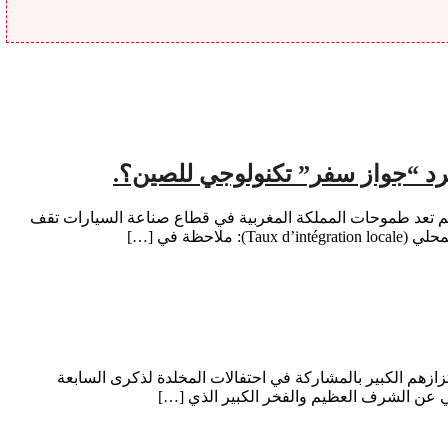
مجرد “جواز سفر” تكنولوجي للصين؟.
بقلم : منير الوحيدي تحقيق اقتصادي من خلال فيديو منشور لرجل الاعمال والخبير في ريادة الأعمال جيروم غلاتود (Jérôme Glathoud لم تعد طموحات المملكة المغربية في قطاع صناعة السيارات تقف
ة في […]
ائي كأس العالم 2026 اليوم الخميس عن سعادتهم البالغة واعتزازهم الكبير بالمشاركة في احتفالات المخلدة لذكرى السابعة
عن الشرف العظيم والفخر الكبير الذي […]