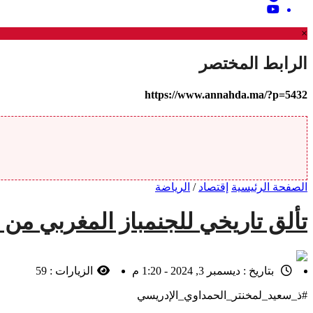
×
الرابط المختصر
https://www.annahda.ma/?p=5432
الصفحة الرئيسية
إقتصاد
/
الرياضة
تألق تاريخي للجنمباز المغربي من خ
بتاريخ :
ديسمبر 3, 2024 - 1:20 م
الزيارات :
59
#ذ_سعيد_لمخنتر_الحمداوي_الإدريسي