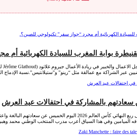
لقنيطرة بوابة المغرب للسيادة الكهربائية أم 
اسفي 
مالقة مثل “رينو” و”ستيلانتيس”.نسبة الإدماج المحلي (Taux d’intégration locale): ملاحظ
ن سعادتهم بالمشاركة في احتفالات عيد العرش
بقلم: خالد ابوس أعرب لاعبو المنتخب المغربي لكرة القدم المتأهل إلى ربع النه
 الميامين وفي هذا السياق أعرب مدرب المنتخب الوطني محمد وهبي 