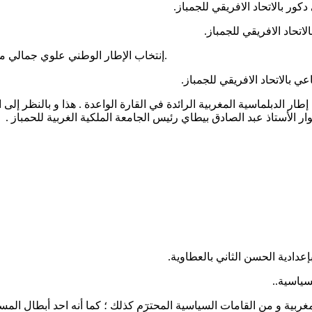
كور بالاتحاد الافريقي للجمباز.
اتحاد الافريقي للجمباز.
إنتخاب الإطار الوطني علوي جمالي مولاي دريس عضو باللجنة التقنية للترومبولين بالاتحاد الافريقي للجمباز.
عي بالاتحاد الافريقي للجمباز.
ر الدبلماسية المغربية الرائدة في القارة الواعدة . هذا و بالنظر إلى 
وار الأستاذ عبد الصادق بيطاي رئيس الجامعة الملكية الغربية للحمباز
بإعدادية الحسن الثاني بالعطاوية.
سياسية..
المغربية و من القامات السياسية المحترٓم كذلك ؛ كما أنه احد أبطال 