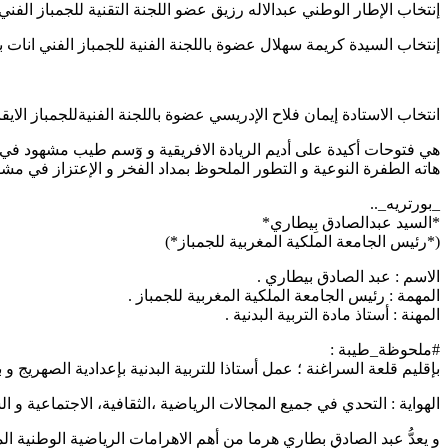
إنتخاب الإطار الوطني عبدالاله رزيق عضو اللجنة التقنية للجمباز الفني د
إنتخاب السيدة كريمة سهلال عضوة باللجنة الفنية للجمباز الفني انات بال
انتخاب الاستادة إيمان فلاح الإدريسي عضوة باللجنة الفنيةللجمباز الايقا
هي فتوحات أكيدة على أديم الريادة الافريقية و وٓسم طيب مشهود في إطا
هاته الطفرة النوعية و التطور الملحوظ بمداد الفخر و الإعتزاز في مش
_بورتريه_..
*السيد عبدالصادق بِيطاري*
(*رئيس الجامعة الملكية المغربية للجمباز*)
الاسم : عبد الصادق بيطاري .
المهمة : رئيس الجامعة الملكية المغربية للجمباز .
المهنة : أستاذ مادة التربية البدنية .
#ملحوظة_طيبة :
بإقليم قلعة السراغنة ؛ عمل أستاذا للتربية البدنية بإعدادية الصهريج و 
الهواية : التحدي في جميع المجالات الرياضية ،الثقافية، الاجتماعية و ال
و يعدُّ عبد الصادق بطاري هرما من أهم الاهرامات الرياضية الوطنية 