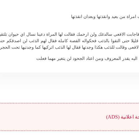
راة من بعيد وانقذتها وبعدان انقذتها
اجابت الافعى سالدغك ولن ارحمك فقالت لها المراة دعينا نسال اي حيوان تلتقي
لا حتى التقوا بالذئب فحكواله القصة كاملة فقال لهم الذئب لن اصدقكم حت
فعى وقالت للذئب هكذا وجدتها فقال لها الذئب اتركيها كما وجدتيها تحت الحجر
يه يقدر المعروف ومن اعتاد الجحود لن يتغير مهما فعلت
علانية (ADS)