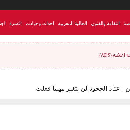
اضة
الثقافة والفنون
الجالية المغربية
احداث وحوادث
الاسرة
اجت
علانية (ADS)
 ٱعتاد الجحود لن يتغير مهما فعلت