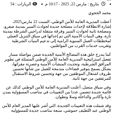
بتاريخ :
مارس 22, 2025 - 10:17 م
الزيارات :
54
محمد الحجوي
أعطت المديرية العامة للأمن الوطني، السبت 22 مارس2025،
إشارة الانطلاقة لإحداث مصلحة جديدة لحوادث السير بمدينة صفرو،
ومصلحة ثانية لحوادث السير وفرقة متنقلة لدراجيي الشرطة بمدينة
تازة، وهي البنيات الأمنية التي تم إحداثها في سياق التنزيل العملي
لمخططات العمل السنوية الرامية إلى تدعيم البنيات الشرطية
وتقريب خدمات القرب من المواطنين.
كما يندرج خلق هذه المصالح الأمنية الجديدة ضمن مواصلة مسار
تفعيل استراتيجية المديرية العامة للأمن الوطني المتمثلة في تطوير
المرافق الشرطية، وتحديث المنشآت الأمنية وعصرنة مقراتها،
بشكل يسمح بتوفير فضاءات مندمجة للعمل من شأنها تحسين
ظروف اشتغال الموظفين من جهة وتحسين شروط الاستقبال
للمرتفقين من جهة ثانية.
وفي سياق متصل، أعلنت المديرية العامة للأمن الوطني كذلك عن
قائمة جديدة تتضمن عددا من التعيينات في مناصب المسؤولية بمدن
تازة وأكادير والداخلة وسلا وتطوان.
وقد شملت هذه التعيينات الجديدة، التي أشر عليها المدير العام للأمن
الوطني عبد اللطيف حموشي، سبعة مناصب جديدة للمسؤولية