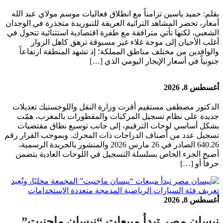
بقلم: حميد ياسين ​تزامناً مع انطلاق فعاليات موسم مولاي عبد الله
أمغار، تحضر المشاهد التراثية العريقة للتبوريدة متجذرة في الوجدان
الشعبي، لكنها تأتي مترافقة مع طفرة اقتصادية استثنائية تتحول في
أغلب الأحيان إلى موجة غلاء غير مسبوقة ترهق كاهل الزوار
والوافدين من مختلف مناطق المملكة؛ إذ تشهد المنطقة ارتفاعاً
جنونياً في أسعار الإيجار اليومي الذي […]
أغسطس 8, 2026
الدكتور مصطفى مستقيم أقرت وزارة النقل واللوجستيك تعديلات
جديدة على نظام تسجيل المركبات والمقطورات بالمغرب، همّت
بشكل أساسي لوحات الترقيم، إلى جانب توسيع نطاق مقتضيات
تسجيل عدد من أصناف الدراجات ذات المحرك. وبموجب القرار رقم
640.26 الصادر في 26 مارس 2026 والمنشور بالجريدة الرسمية،
أصبح الجزء الخاص بسلسلة التسجيل في اللوحات العادية يتضمن
حرفاً أو […]
أغسطس 8, 2026
نيسان مصر تبدأ مبيعات “نيسان ماجنيت”