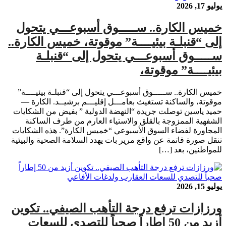
يوليو 17, 2026
خميس الكارة.. ســـــوق أسبوعـــي يتحول
إلى “قنبلـة بيئيــــة” موقوتة، خميس الكارة..
ســـــوق أسبوعـــي يتحول إلى “قنبلـة
بيئيــــة” موقوتة،
خميس الكارة.. ســـــوق أسبوعـــي يتحول إلى “قنبلـة بيئيــــة”
موقوتة، والساكنة تستغيث بعامـــل إقليـــم برشيــد. الكارة —
حميد ياسين توصلت جريدة “النهضة الدولية ” بفيض من الشكايات
الشفهية الممزوجة بالقلق والاستياء العارم من طرف الساكنة
المجاورة لفضاء السوق الأسبوعي “خميس الكارة”. هذه الشكايات
تنقل صورة قاتمة عن واقع مرير بات يهدد السلامة الصحية والبيئية
للمواطنين، بعد […]
يوليو 15, 2026
ورزازات ترفع درجة التأهب الصيفي.. تكوين
أزيد من 50 إطاراً صحياً للتصدي للسعات