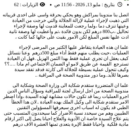
بتاريخ :
مايو 13, 2026 - 11:56 ص
الزيارات :
62
اتصل بنا مندوبنا بمراكش وهو يحكي بحرقة واسى على اخدى قريباته
التي ذهبت لإجراء عملية لإزالة الجلالة والتي خرجت من العيادة
وعينها تنزف دما ،ولما رجعت للمعاينة قدمت لها وصفة لإجراء
تحاليل ،ب800 درهم لكن بدون فائدة ،تم وأعطيت لها وصفة تانية
ادت عليها نفس المبلغ لكن الامور بقيت على حالها كما كانت ،
علما ان هذه العيادة يتقاطر عليها الكتير من المرضى لإجراء
العمليات ،حيت يطلب منهم فقط أداء مبلغ 500درهم وعنا نتسائل
كيف يعقل ان تجري عملية فقط بهدا الثمن الهزيل .فهل ان العيادة
تسترجع القيمة عن طريق لامو او الضمان الاجتماعي ام مادا ….؟؟
وكيف تتحول عملية بسيطة للجلالة الى كارتة فدقد تفقد سيدة
بصرها للأبد..وما دور مندوبية الصحة في المراقبة ..
علما ان المتضررة ستقدم شكاية الى وزارة الصحة وشكاية الى
مندوبية الصحة من اجل ارسال لجنة للمراقبة وسؤال الناس الدين
اجرو العمليات ربما قد تكون حالات مشابهة لهذه السيدة ،وأدا اضطر
الامر ستقدم شكاية الى وكيل الملك بهده العيادة ..لان هدا الخطأ
الطبي قد يكون له اسباب اخرى سيعرفها المسؤولين التقنين
الطبيين وهم من سيحدد نسبة الأضرار كما سيحددون المتسبب حتى
يتم علاج السيدة خاصة ان الأدوية والعلاج احيانا يصل إلى اكتر ارقام
مادية فلكية وأحيانا فقط الإبرة يتعدى تمنها العشرة الاف درهم