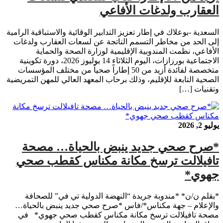
العقارب ولدغات الأفاعي
السعدية -بوعلاك في إطار تعزيز التدابير الوقائية والاستباقية الرامية
إلى الحد من مخاطر التسمم الناتجة عن لسعات العقارب ولدغات
الأفاعي، نظمت المندوبية الإقليمية لوزارة الصحة والحماية
الاجتماعية بورزازات، اليوم الثلاثاء 14 يوليوز 2026، دورة تكوينية
متخصصة لفائدة أزيد من 50 إطاراً صحياً من مختلف المؤسسات
الصحية التابعة للإقليم، وذلك برحاب المعهد العالي للمهن التمريضية
وتقنيات […]
يوليو 2, 2026
*صرح صحي جديد ينبض بالحياة… مصحة
تافيلالت ترسخ مكانة مكناس كقطب صحي
جهوي*
*بقلم ن/ن* *مندوبة جريدة “النهضة الدولية تي في” للصحافة
والإعلام – جهة مكناس*/فاس *صرح صحي جديد ينبض بالحياة…
مصحة تافيلالت ترسخ مكانة مكناس كقطب صحي جهوي* في