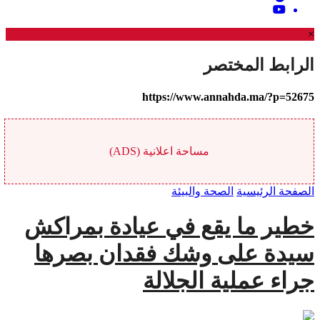
×
الرابط المختصر
https://www.annahda.ma/?p=52675
مساحة اعلانية (ADS)
الصفحة الرئيسية
الصحة والبيئة
خطير ما يقع في عيادة بمراكش
سيدة على وشك فقدان بصرها
جراء عملية الجلالة